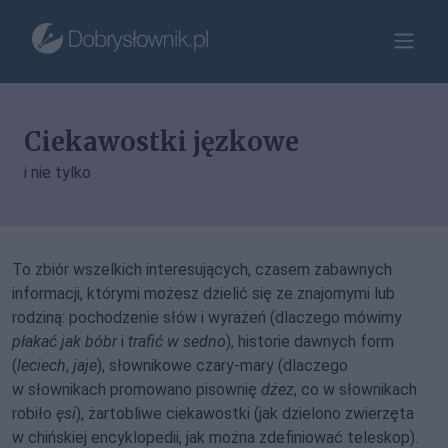
Ciekawostki jęzkowe
i nie tylko
To zbiór wszelkich interesujących, czasem zabawnych
informacji, którymi możesz dzielić się ze znajomymi lub
rodziną: pochodzenie słów i wyrażeń (dlaczego mówimy
płakać jak bóbr
i
trafić w sedno
), historie dawnych form
(
leciech
,
jaje
), słownikowe czary-mary (dlaczego
w słownikach promowano pisownię
dżez
, co w słownikach
robiło
ęsi
), żartobliwe ciekawostki (jak dzielono zwierzęta
w chińskiej encyklopedii, jak można zdefiniować teleskop).