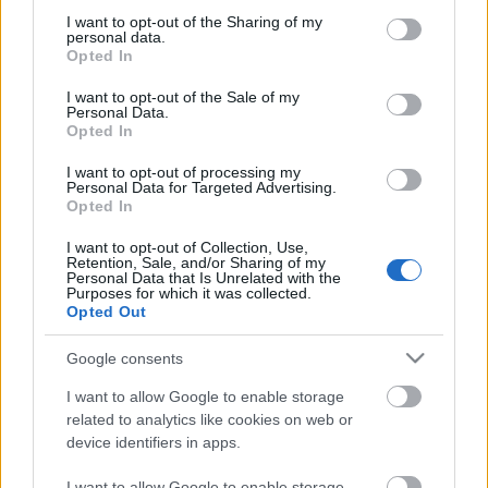
not limited to your visit or usage behaviour. You may click to
I want to opt-out of the Sharing of my
personal data.
grant or deny consent to Google and its third-party tags to
Opted In
use your data for below specified purposes in below Google
consent section.
I want to opt-out of the Sale of my
Personal Data.
Opted In
I want to opt-out of processing my
Personal Data for Targeted Advertising.
Opted In
DOBRY SŁOWNIK
I want to opt-out of Collection, Use,
Retention, Sale, and/or Sharing of my
Personal Data that Is Unrelated with the
SŁOWNIK
Purposes for which it was collected.
OFERTA
Opted Out
PROGRAM PARTNERSKI
Google consents
ZAPISZ SIĘ NA NEWSLETTER
O NAS
I want to allow Google to enable storage
BLOG
related to analytics like cookies on web or
device identifiers in apps.
I want to allow Google to enable storage