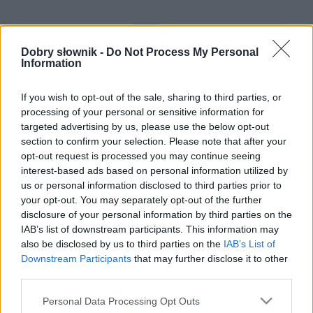
A–Ż
A
B
C
Ć
D
E
F
G
H
Dobry słownik -
Do Not Process My Personal
I
J
K
L
Ł
M
N
O
Ó
P
R
Information
S
Ś
T
U
W
Y
X
Z
Ź
Ż
If you wish to opt-out of the sale, sharing to third parties, or
processing of your personal or sensitive information for
targeted advertising by us, please use the below opt-out
Wyświetlono 1–3 ciekawostki z 3
section to confirm your selection. Please note that after your
opt-out request is processed you may continue seeing
1.
ćma
— Jak się nazywa miejsce pochówku ćmy?
interest-based ads based on personal information utilized by
2.
ćwok
— Skąd ten
ćwok
?
us or personal information disclosed to third parties prior to
3.
ćwok
— Mrożkowski
ćwąg
your opt-out. You may separately opt-out of the further
disclosure of your personal information by third parties on the
IAB’s list of downstream participants. This information may
also be disclosed by us to third parties on the
IAB’s List of
Downstream Participants
that may further disclose it to other
third parties.
Please note that this website/app uses one or more Google
Personal Data Processing Opt Outs
services and may gather and store information including but