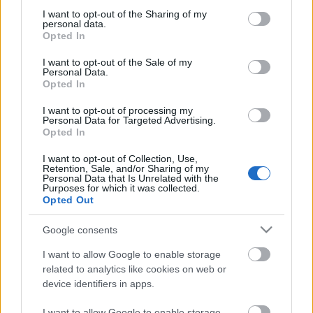
not limited to your visit or usage behaviour. You may click to
I want to opt-out of the Sharing of my
personal data.
grant or deny consent to Google and its third-party tags to
Opted In
use your data for below specified purposes in below Google
consent section.
I want to opt-out of the Sale of my
Personal Data.
Opted In
I want to opt-out of processing my
Personal Data for Targeted Advertising.
Opted In
DOBRY SŁOWNIK
I want to opt-out of Collection, Use,
Retention, Sale, and/or Sharing of my
Personal Data that Is Unrelated with the
SŁOWNIK
Purposes for which it was collected.
OFERTA
Opted Out
PROGRAM PARTNERSKI
Google consents
ZAPISZ SIĘ NA NEWSLETTER
O NAS
I want to allow Google to enable storage
BLOG
related to analytics like cookies on web or
device identifiers in apps.
I want to allow Google to enable storage