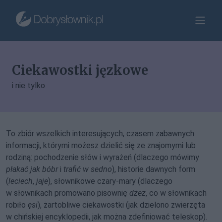
Ciekawostki jęzkowe
i nie tylko
To zbiór wszelkich interesujących, czasem zabawnych
informacji, którymi możesz dzielić się ze znajomymi lub
rodziną: pochodzenie słów i wyrażeń (dlaczego mówimy
płakać jak bóbr
i
trafić w sedno
), historie dawnych form
(
leciech
,
jaje
), słownikowe czary-mary (dlaczego
w słownikach promowano pisownię
dżez
, co w słownikach
robiło
ęsi
), żartobliwe ciekawostki (jak dzielono zwierzęta
w chińskiej encyklopedii, jak można zdefiniować teleskop).