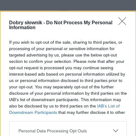
A–Ż
A
B
C
Ć
D
E
F
G
H
Dobry słownik -
Do Not Process My Personal
I
J
K
L
Ł
M
N
O
Ó
P
R
Information
S
Ś
T
U
W
Y
X
Z
Ź
Ż
If you wish to opt-out of the sale, sharing to third parties, or
processing of your personal or sensitive information for
targeted advertising by us, please use the below opt-out
Wyświetlono 1–3 ciekawostki z 3
section to confirm your selection. Please note that after your
opt-out request is processed you may continue seeing
1.
ćma
— Jak się nazywa miejsce pochówku ćmy?
interest-based ads based on personal information utilized by
2.
ćwok
— Skąd ten
ćwok
?
us or personal information disclosed to third parties prior to
3.
ćwok
— Mrożkowski
ćwąg
your opt-out. You may separately opt-out of the further
disclosure of your personal information by third parties on the
IAB’s list of downstream participants. This information may
also be disclosed by us to third parties on the
IAB’s List of
Downstream Participants
that may further disclose it to other
third parties.
Please note that this website/app uses one or more Google
Personal Data Processing Opt Outs
services and may gather and store information including but