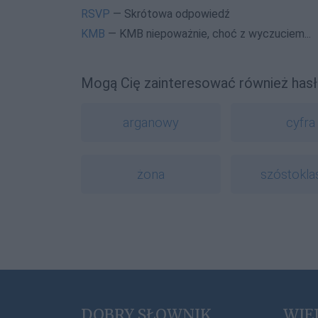
RSVP
— Skrótowa odpowiedź
KMB
— KMB niepoważnie, choć z wyczuciem...
Mogą Cię zainteresować również hasł
arganowy
cyfra
żona
szóstokla
DOBRY SŁOWNIK
WIE