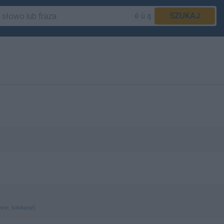
é ü ą
SZUKAJ
,
)
ewne
kolokacje