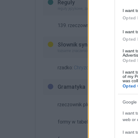
Reguły
reguły językowe, zasady pisowni (nowe opracowan
I want t
Opted 
139. rzeczowniki, nazwy (grupy):
nazw
I want t
Opted 
Słownik synonimów
I want 
tożsame znaczeniowo (zastępcze słowa)
Advertis
Opted 
rzadko:
Chryzostomostwo
I want t
of my P
was col
Opted 
Gramatyka
Google 
rzeczownik plurale tantum
rodzaj m
I want t
web or d
formy w tabelce:
I want t