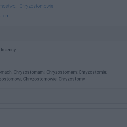
omostwo
;
Chryzostomowie
ostom
dmienny
omach; Chryzostomami; Chryzostomem; Chryzostomie;
zostomowi; Chryzostomowie; Chryzostomy