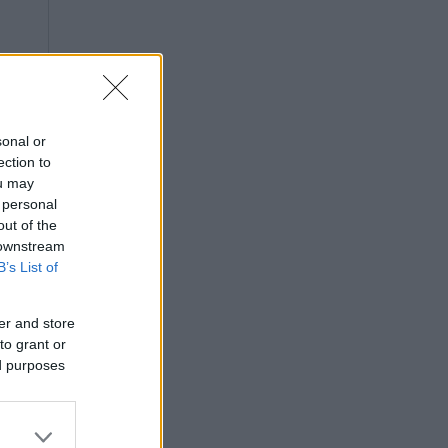
sonal or
ection to
ou may
 personal
out of the
 downstream
B’s List of
er and store
to grant or
ed purposes