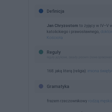
Definicja
Jan Chryzostom
to żyjący w IV–V w
katolickiego i prawosławnego,
doktor
Kościoła
Reguły
reguły językowe, zasady pisowni (nowe opracowan
168. jaką literą (religia):
imiona święty
Gramatyka
frazem rzeczownikowy
rodzaj męsk