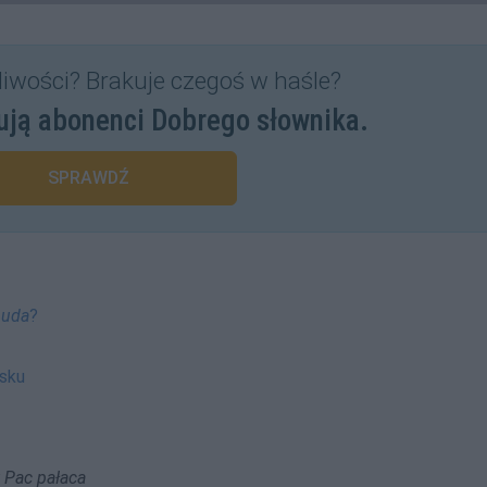
liwości? Brakuje czegoś w haśle?
ują abonenci Dobrego słownika.
SPRAWDŹ
buda
?
isku
 Pac pałaca