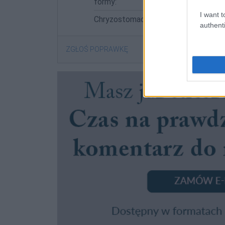
formy:
I want t
Chryzostomach; Chryzostomami; Ch
authenti
ZGŁOŚ POPRAWKĘ