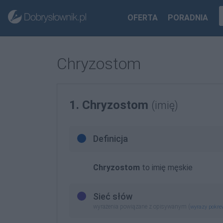
OFERTA
PORADNIA
Chryzostom
1. Chryzostom
(imię)
Definicja
Chryzostom
to imię męskie
Sieć słów
wyrażenia powiązane z opisywanym (
wyrazy pokr