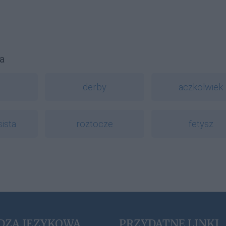
a
derby
aczkolwiek
sista
roztocze
fetysz
DZA JĘZYKOWA
PRZYDATNE LINKI