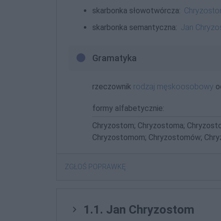
skarbonka słowotwórcza:
Chryzost
skarbonka semantyczna:
Jan Chryz
Gramatyka
rzeczownik
rodzaj męskoosobowy
o
formy alfabetycznie:
Chryzostom; Chryzostoma; Chryzost
Chryzostomom; Chryzostomów; Chry
ZGŁOŚ POPRAWKĘ
1.1. Jan Chryzostom