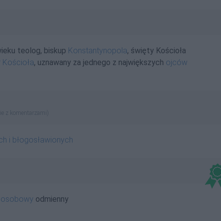
ieku teolog, biskup
Konstantynopola
, święty Kościoła
 Kościoła
, uznawany za jednego z największych
ojców
ie z komentarzami)
ch i błogosławionych
oosobowy
odmienny