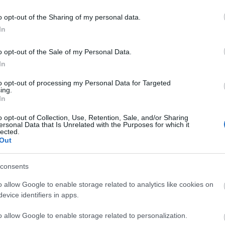
ie z komentarzami)
o opt-out of the Sharing of my personal data.
In
y par małżeńskich
o opt-out of the Sale of my Personal Data.
In
to opt-out of processing my Personal Data for Targeted
ing.
In
o opt-out of Collection, Use, Retention, Sale, and/or Sharing
ersonal Data that Is Unrelated with the Purposes for which it
lected.
Out
consents
ęskoosobowy
odmienny
o allow Google to enable storage related to analytics like cookies on
evice identifiers in apps.
o allow Google to enable storage related to personalization.