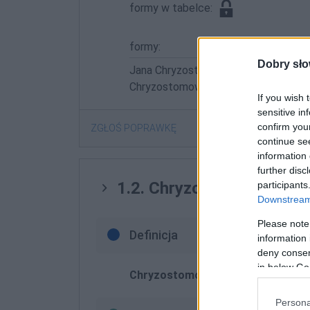
formy w tabelce:
formy:
Dobry sło
Jana Chryzostoma; Jan Chryzostom;
Chryzostomowi
If you wish 
sensitive in
confirm you
ZGŁOŚ POPRAWKĘ
continue se
information 
further disc
1.2. Chryzostomowie
participants
Downstream 
Please note
Definicja
information 
deny consent
in below Go
Chryzostomowie
to
Chryzostom
z 
Persona