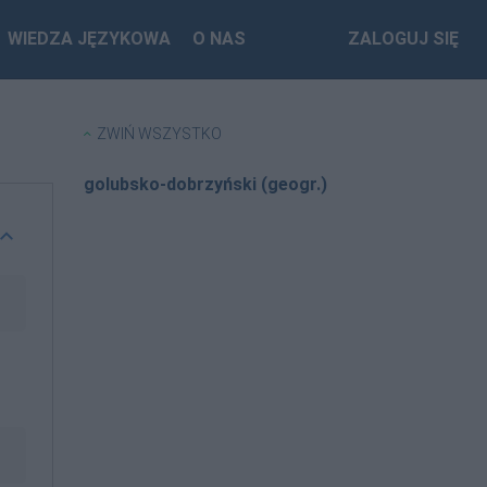
WIEDZA JĘZYKOWA
O NAS
ZALOGUJ SIĘ
ZWIŃ WSZYSTKO
golubsko-dobrzyński (geogr.)