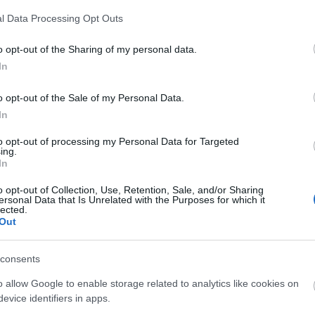
l Data Processing Opt Outs
o opt-out of the Sharing of my personal data.
In
o opt-out of the Sale of my Personal Data.
liwości? Brakuje czegoś w haśle?
In
ują abonenci Dobrego słownika.
to opt-out of processing my Personal Data for Targeted
ing.
In
SPRAWDŹ
o opt-out of Collection, Use, Retention, Sale, and/or Sharing
ersonal Data that Is Unrelated with the Purposes for which it
lected.
Out
typowym
rzecze
consents
o allow Google to enable storage related to analytics like cookies on
evice identifiers in apps.