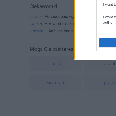
I want t
Ciekawostki
szrot
— Pochodzenie wyrazu
szrot
I want t
authenti
zwierzę
— A w chińskiej encyklopedii...
ambicja
— Ambicje nadambitnych
Mogą Cię zainteresować również hasł
buggy
event
Kirgistan
pijany