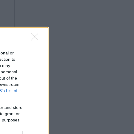
sonal or
ection to
ou may
 personal
out of the
 downstream
B’s List of
er and store
to grant or
ed purposes