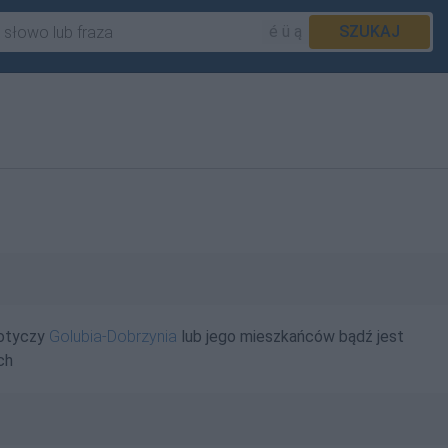
é ü ą
SZUKAJ
dotyczy
Golubia-Dobrzynia
lub jego mieszkańców bądź jest
ch