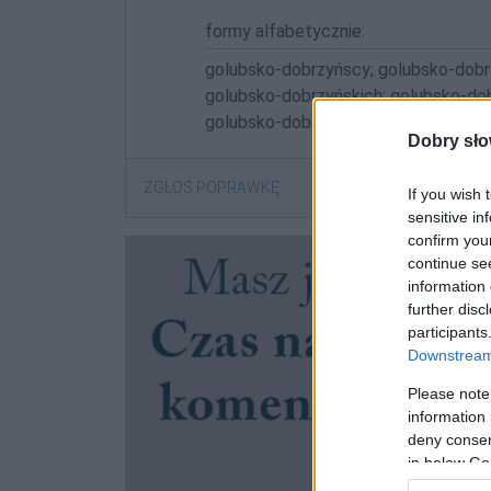
formy alfabetycznie:
golubsko-dobrzyńscy; golubsko-dobr
golubsko-dobrzyńskich; golubsko-dob
golubsko-dobrzyńskiemu; golubsko-d
Dobry sło
ZGŁOŚ POPRAWKĘ
If you wish 
sensitive in
confirm you
continue se
information 
further disc
participants
Downstream 
Please note
information 
deny consent
in below Go