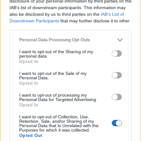
disclosure of your personal information by third parties on the
IAB’s list of downstream participants. This information may
Ciekawostki
also be disclosed by us to third parties on the
IAB’s List of
przypadek
— Czy kolejność przypadków ma jakieś
Downstream Participants
that may further disclose it to other
third parties.
znaczenie?
przytomny
— Jak
przytomny
z zaimkami chadzał, czyli o
Please note that this website/app uses one or more Google
Personal Data Processing Opt Outs
pochodzeniu, znaczeniu i rozwoju
services and may gather and store information including but
not limited to your visit or usage behaviour. You may click to
I want to opt-out of the Sharing of my
patron
— Jak to się można pomylić
personal data.
grant or deny consent to Google and its third-party tags to
Opted In
use your data for below specified purposes in below Google
consent section.
I want to opt-out of the Sale of my
Mogą Cię zainteresować również hasła
Personal Data.
Opted In
oprzeć
I want to opt-out of processing my
Personal Data for Targeted Advertising.
Opted In
opos
I want to opt-out of Collection, Use,
Retention, Sale, and/or Sharing of my
Personal Data that Is Unrelated with the
Purposes for which it was collected.
Opted Out
samoczwart