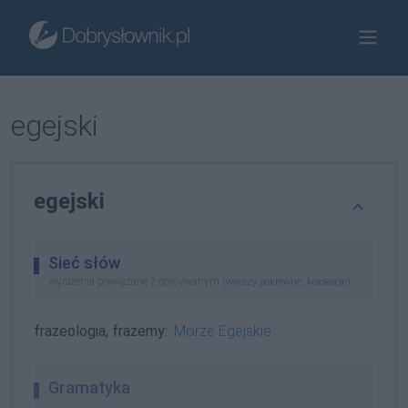
egejski
egejski
Sieć słów
wyrażenia powiązane z opisywanym (
,
)
wyrazy pokrewne
kolokacje
frazeologia, frazemy:
Morze Egejskie
Gramatyka