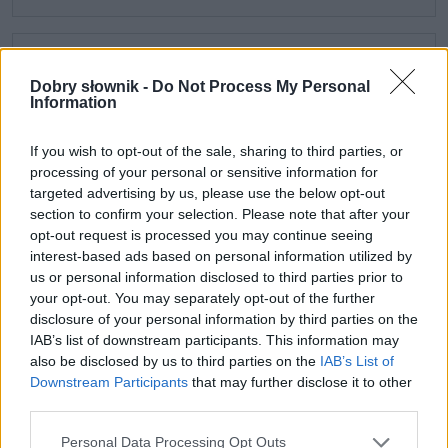
3. czternastka
(pensja)
Dobry słownik -
Do Not Process My Personal
Information
Przykłady użycia
If you wish to opt-out of the sale, sharing to third parties, or
autentyczne, starannie wybrane, zobacz też
na blogu
processing of your personal or sensitive information for
targeted advertising by us, please use the below opt-out
section to confirm your selection. Please note that after your
W lutym górnicy protestują przed siedzibą
opt-out request is processed you may continue seeing
Jastrzębskiej Spółki Węglowej, która chce
interest-based ads based on personal information utilized by
przeprowadzić program oszczędnościowy i
us or personal information disclosed to third parties prior to
zlikwidować
czternastki
i deputaty węglowe dla
your opt-out. You may separately opt-out of the further
pracowników. Do protestujących dołączają
disclosure of your personal information by third parties on the
zadymiarze w szalikach. Próbują wedrzeć się do
IAB’s list of downstream participants. This information may
also be disclosed by us to third parties on the
IAB’s List of
biurowca.
Downstream Participants
that may further disclose it to other
Katarzyna
Skrzydłowska-Kalukin
, Wprost, 17 maja 2015, s. 32
third parties.
Please note that this website/app uses one or more Google
Personal Data Processing Opt Outs