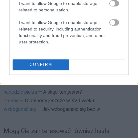
I want to allow Google to enable storage
SPRAWDŹ
related to personalization.
I want to allow Google to enable storage
related to security, including authentication
Często sprawdzane
functionality and fraud prevention, and other
user protection.
Kondom
czy
kondon
— zaskakująca historia
Ile głosek jest w słowie
pięćdziesięciogroszówka
?
Poprawne użycie
CONFIRM
Ciekawostki
napędzić pietra
— A skąd ten
pieter
?
północ
— O północy jeszcze w XVII wieku
wzbogacać się
— Jak wzbogacano się bez
w
Mogą Cię zainteresować również hasła