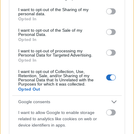
Gramatyka
services and may gather and store information including but
not limited to your visit or usage behaviour. You may click to
I want to opt-out of the Sharing of my
personal data.
grant or deny consent to Google and its third-party tags to
Opted In
rzeczownik
rodzaj żeński
odmienny
use your data for below specified purposes in below Google
consent section.
I want to opt-out of the Sale of my
Personal Data.
formy w tabelce:
Opted In
I want to opt-out of processing my
formy alfabetycznie:
Personal Data for Targeted Advertising.
Opted In
czternastce; czternastek; czternastka; czternastką;
czternastkach; czternastkami; czternastkę;
I want to opt-out of Collection, Use,
Retention, Sale, and/or Sharing of my
czternastki; czternastko; czternastkom
Personal Data that Is Unrelated with the
Purposes for which it was collected.
Opted Out
ZGŁOŚ POPRAWKĘ
Google consents
I want to allow Google to enable storage
related to analytics like cookies on web or
Pozostały wątpliwości? Brakuje czegoś w haśle?
device identifiers in apps.
Zobacz, co zyskują abonenci Dobrego słownika.