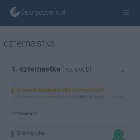
czternastka
1. czternastka
(np. osób)
Słownik wyrazów bliskoznacznych
podobne znaczeniowo (lepsze odpowiedniki lub zapomniane słowa)
czternaście
Gramatyka