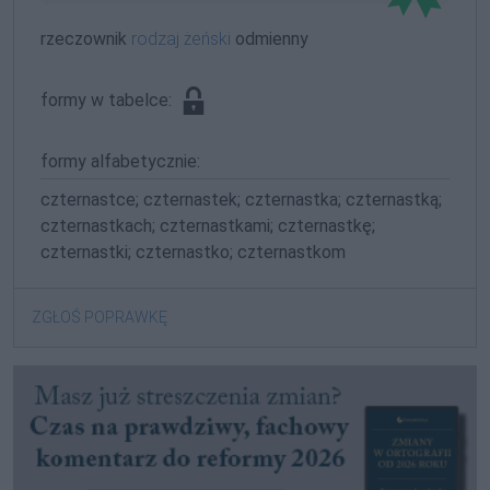
rzeczownik
rodzaj żeński
odmienny
formy w tabelce:
formy alfabetycznie:
czternastce; czternastek; czternastka; czternastką;
czternastkach; czternastkami; czternastkę;
czternastki; czternastko; czternastkom
ZGŁOŚ POPRAWKĘ