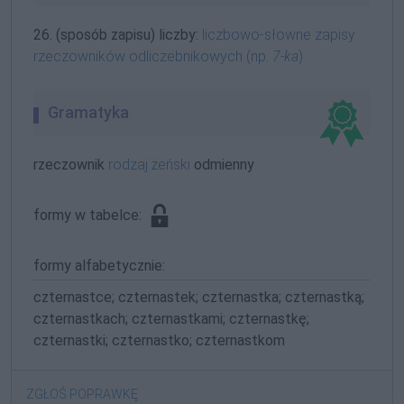
26. (sposób zapisu) liczby:
liczbowo-słowne zapisy
rzeczowników odliczebnikowych (np.
7-ka
)
Gramatyka
rzeczownik
rodzaj żeński
odmienny
formy w tabelce:
formy alfabetycznie:
czternastce; czternastek; czternastka; czternastką;
czternastkach; czternastkami; czternastkę;
czternastki; czternastko; czternastkom
ZGŁOŚ POPRAWKĘ