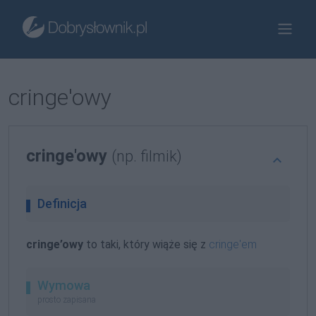
cringe'owy
cringe'owy
(np. filmik)
Definicja
cringe’owy
to taki, który wiąże się z
cringe'em
Wymowa
prosto zapisana