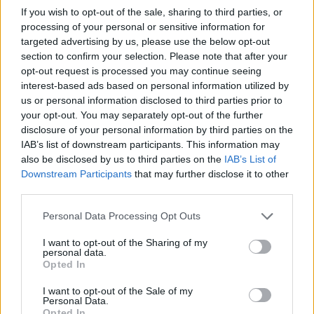
If you wish to opt-out of the sale, sharing to third parties, or
cringe'owa; cringe'ową; cringe'owe; cringe'owego;
processing of your personal or sensitive information for
cringe'owej; cringe'owemu; cringe'owi; cringe'owy;
targeted advertising by us, please use the below opt-out
cringe'owych; cringe'owym; cringe'owymi
section to confirm your selection. Please note that after your
opt-out request is processed you may continue seeing
formy zaprzeczone:
interest-based ads based on personal information utilized by
us or personal information disclosed to third parties prior to
niecringe'owa; niecringe'ową; niecringe'owe;
your opt-out. You may separately opt-out of the further
niecringe'owego; niecringe'owej; niecringe'owemu;
disclosure of your personal information by third parties on the
niecringe'owi; niecringe'owy; niecringe'owych;
IAB’s list of downstream participants. This information may
niecringe'owym; niecringe'owymi
also be disclosed by us to third parties on the
IAB’s List of
Downstream Participants
that may further disclose it to other
third parties.
ZGŁOŚ POPRAWKĘ
Please note that this website/app uses one or more Google
Personal Data Processing Opt Outs
services and may gather and store information including but
not limited to your visit or usage behaviour. You may click to
I want to opt-out of the Sharing of my
personal data.
grant or deny consent to Google and its third-party tags to
Opted In
use your data for below specified purposes in below Google
consent section.
I want to opt-out of the Sale of my
Personal Data.
Opted In