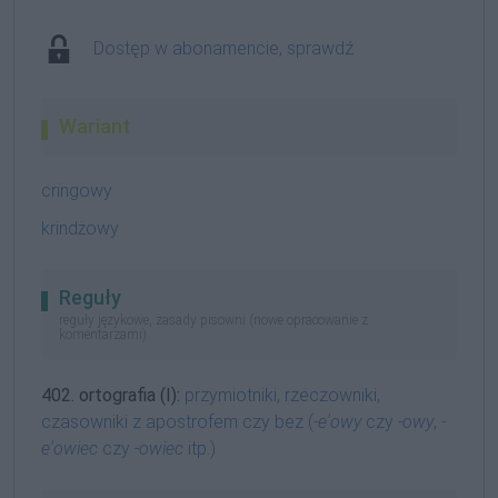
Dostęp w abonamencie, sprawdź
Wariant
cringowy
krindżowy
Reguły
reguły językowe, zasady pisowni (nowe opracowanie z
komentarzami)
402. ortografia (I):
przymiotniki, rzeczowniki,
czasowniki z apostrofem czy bez (
-e'owy
czy
-owy
,
-
e'owiec
czy
-owiec
itp.)