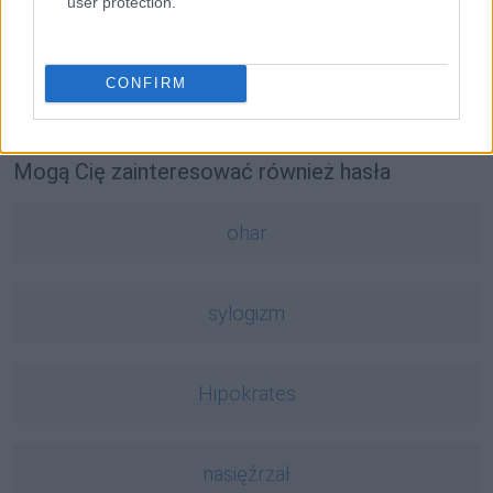
user protection.
słowo
— Długie słowa
RIP
— Znaczenie napisu
RIP
na nagrobkach
CONFIRM
szrot
— Pochodzenie wyrazu
szrot
Mogą Cię zainteresować również hasła
ohar
sylogizm
Hipokrates
nasięźrzał