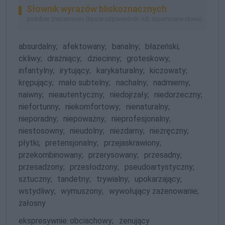
Słownik wyrazów bliskoznacznych
podobne znaczeniowo (lepsze odpowiedniki lub zapomniane słowa)
absurdalny;
afektowany;
banalny;
błazeński;
ckliwy;
drażniący;
dziecinny;
groteskowy;
infantylny;
irytujący;
karykaturalny;
kiczowaty;
krępujący;
mało subtelny;
nachalny;
nadmierny;
naiwny;
nieautentyczny;
niedojrzały;
niedorzeczny;
niefortunny;
niekomfortowy;
nienaturalny;
nieporadny;
niepoważny;
nieprofesjonalny;
niestosowny;
nieudolny;
niezdarny;
niezręczny;
płytki;
pretensjonalny;
przejaskrawiony;
przekombinowany;
przerysowany;
przesadny;
przesadzony;
przesłodzony;
pseudoartystyczny;
sztuczny;
tandetny;
trywialny;
upokarzający;
wstydliwy;
wymuszony;
wywołujący zażenowanie;
żałosny
ekspresywnie:
obciachowy;
żenujący