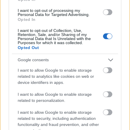
I want to opt-out of processing my
Personal Data for Targeted Advertising.
Opted In
I want to opt-out of Collection, Use,
Retention, Sale, and/or Sharing of my
Pozostały wątpliwości? Brakuje czegoś w haśle?
Personal Data that Is Unrelated with the
Purposes for which it was collected.
Zobacz, co zyskują abonenci Dobrego słownika.
Opted Out
SPRAWDŹ
Google consents
I want to allow Google to enable storage
related to analytics like cookies on web or
device identifiers in apps.
Często sprawdzane
I want to allow Google to enable storage
Jak się nazywa rodzina z
Romea i Julii
?
related to personalization.
Sylwester i jego ortografia
Co w słownikach robi
Erytreja
?
I want to allow Google to enable storage
related to security, including authentication
functionality and fraud prevention, and other
Ciekawostki