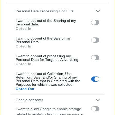
warchoł
— Dlaczego należy głosować
third parties.
Please note that this website/app uses one or more Google
Personal Data Processing Opt Outs
services and may gather and store information including but
Mogą Cię zainteresować również hasła
not limited to your visit or usage behaviour. You may click to
I want to opt-out of the Sharing of my
personal data.
grant or deny consent to Google and its third-party tags to
Opted In
use your data for below specified purposes in below Google
Aconcagua
consent section.
I want to opt-out of the Sale of my
Personal Data.
Opted In
tj.
I want to opt-out of processing my
Personal Data for Targeted Advertising.
Opted In
all inclusive
I want to opt-out of Collection, Use,
Retention, Sale, and/or Sharing of my
Personal Data that Is Unrelated with the
Purposes for which it was collected.
Opted Out
emu
Google consents
kolumbarium
I want to allow Google to enable storage
related to analytics like cookies on web or