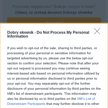
Pozostały wątpliwości? Brakuje czegoś w haśle?
Zobacz, co zyskują abonenci Dobrego słownika.
SPRAWDŹ
Dobry słownik -
Do Not Process My Personal
Information
Często sprawdzane
If you wish to opt-out of the sale, sharing to third parties, or
processing of your personal or sensitive information for
Odmiana:
Koziegłów
czy
Kozichgłów
?
targeted advertising by us, please use the below opt-out
Odmiana: o
potrafiąc
,
potrafiący
i
potrafiwszy
section to confirm your selection. Please note that after your
Nostalgia za nostalgią
opt-out request is processed you may continue seeing
interest-based ads based on personal information utilized by
us or personal information disclosed to third parties prior to
Ciekawostki
your opt-out. You may separately opt-out of the further
disclosure of your personal information by third parties on the
bajstruk
— To skąd się biorą
bajstruki
?
IAB’s list of downstream participants. This information may
Napoleon Bonaparte
— Jak nazywał się Napoleon i co się z
also be disclosed by us to third parties on the
IAB’s List of
tym wiązało
Downstream Participants
that may further disclose it to other