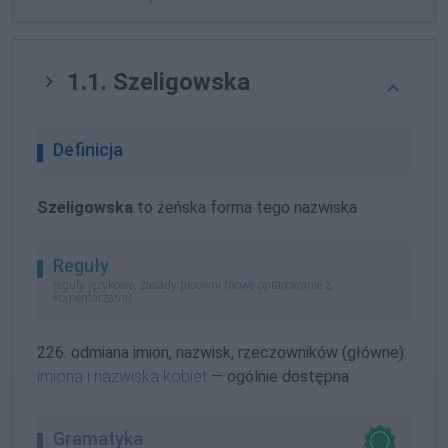
1.1. Szeligowska
Definicja
Szeligowska
to żeńska forma tego nazwiska
Reguły
reguły językowe, zasady pisowni (nowe opracowanie z
komentarzami)
226. odmiana imion, nazwisk, rzeczowników (główne):
imiona i nazwiska kobiet
— ogólnie dostępna
Gramatyka