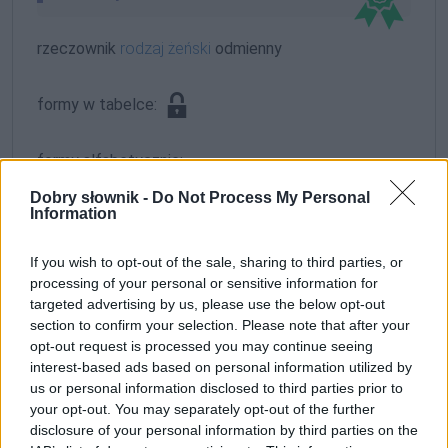
rzeczownik
rodzaj żeński
odmienny
formy w tabelce:
formy alfabetycznie:
Szeligowska; Szeligowską; Szeligowskich;
Dobry słownik -
Do Not Process My Personal
Information
Szeligowskie; Szeligowskiej; Szeligowskim;
Szeligowskimi
If you wish to opt-out of the sale, sharing to third parties, or
processing of your personal or sensitive information for
ZGŁOŚ POPRAWKĘ
targeted advertising by us, please use the below opt-out
section to confirm your selection. Please note that after your
opt-out request is processed you may continue seeing
interest-based ads based on personal information utilized by
us or personal information disclosed to third parties prior to
your opt-out. You may separately opt-out of the further
disclosure of your personal information by third parties on the