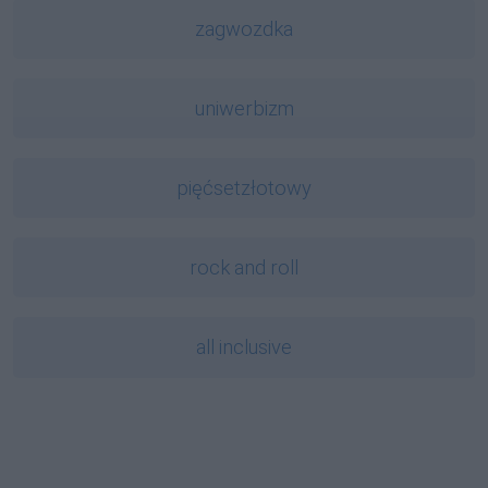
zagwozdka
uniwerbizm
pięćsetzłotowy
rock and roll
all inclusive