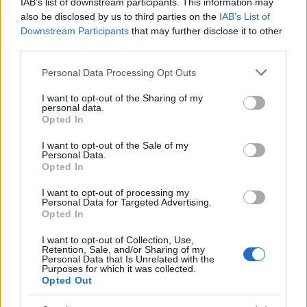
IAB’s list of downstream participants. This information may
also be disclosed by us to third parties on the
IAB’s List of
Downstream Participants
that may further disclose it to other
third parties.
Please note that this website/app uses one or more Google
Personal Data Processing Opt Outs
services and may gather and store information including but
not limited to your visit or usage behaviour. You may click to
I want to opt-out of the Sharing of my
Pozostały wątpliwości? Brakuje czegoś w haśle?
personal data.
grant or deny consent to Google and its third-party tags to
Opted In
Zobacz, co zyskują abonenci Dobrego słownika.
use your data for below specified purposes in below Google
consent section.
I want to opt-out of the Sale of my
SPRAWDŹ
Personal Data.
Opted In
I want to opt-out of processing my
Personal Data for Targeted Advertising.
Często sprawdzane
Opted In
Podmiot nieosobowy z czasownikiem
potrafić
I want to opt-out of Collection, Use,
Retention, Sale, and/or Sharing of my
Determinanty
, a w liczbie pojedynczej
determinanta
czy
Personal Data that Is Unrelated with the
Purposes for which it was collected.
determinant
?
Opted Out
Kto mieszka na Alasce?