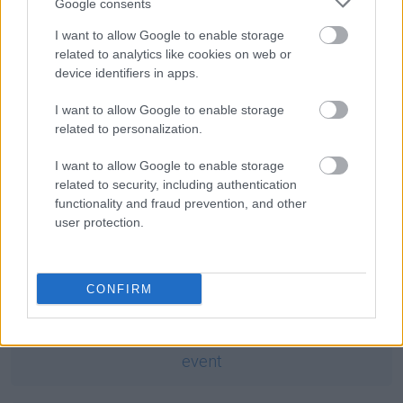
Google consents
Ciekawostki
I want to allow Google to enable storage
related to analytics like cookies on web or
masala
— Masala definicją indyjskości
device identifiers in apps.
Aleman
— Etymologia nazwy
Alemanowie
I want to allow Google to enable storage
renkloda
— Pochodzenie
related to personalization.
I want to allow Google to enable storage
Mogą Cię zainteresować również hasła
related to security, including authentication
functionality and fraud prevention, and other
user protection.
kochać
CONFIRM
noż
event