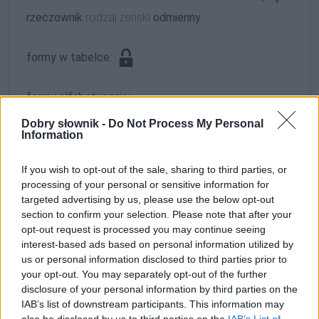
rzeczownik
rodzaj żeński
odmienny
formy w tabelce:
formy alfabetycznie:
Szafrańska; Szafrańską; Szafrańskich; Szafrańskie;
Dobry słownik -
Do Not Process My Personal
Information
Szafrańskiej; Szafrańskim; Szafrańskimi
If you wish to opt-out of the sale, sharing to third parties, or
ZGŁOŚ POPRAWKĘ
processing of your personal or sensitive information for
targeted advertising by us, please use the below opt-out
section to confirm your selection. Please note that after your
opt-out request is processed you may continue seeing
interest-based ads based on personal information utilized by
us or personal information disclosed to third parties prior to
your opt-out. You may separately opt-out of the further
disclosure of your personal information by third parties on the
IAB’s list of downstream participants. This information may