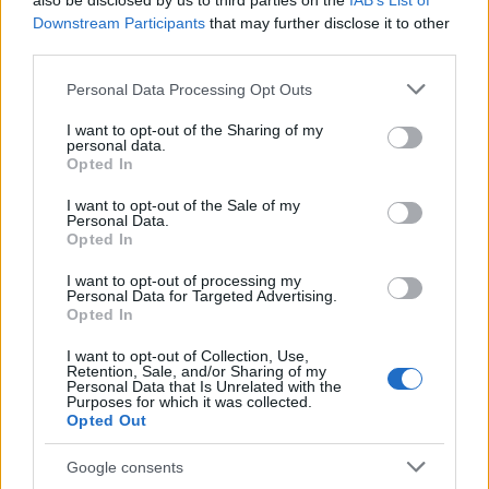
also be disclosed by us to third parties on the
IAB’s List of
Downstream Participants
that may further disclose it to other
third parties.
Please note that this website/app uses one or more Google
Personal Data Processing Opt Outs
services and may gather and store information including but
Pozostały wątpliwości? Brakuje czegoś w haśle?
not limited to your visit or usage behaviour. You may click to
I want to opt-out of the Sharing of my
Zobacz, co zyskują abonenci Dobrego słownika.
personal data.
grant or deny consent to Google and its third-party tags to
Opted In
use your data for below specified purposes in below Google
SPRAWDŹ
consent section.
I want to opt-out of the Sale of my
Personal Data.
Opted In
I want to opt-out of processing my
Często sprawdzane
Personal Data for Targeted Advertising.
Opted In
Zwracanie się do własnego dziadka
I want to opt-out of Collection, Use,
Kiedy
tego Hugona
, kiedy
tego Huga
, kiedy
tego Hugo
, czyli
Retention, Sale, and/or Sharing of my
jeszcze o odmianie imienia
Hugo
Personal Data that Is Unrelated with the
Purposes for which it was collected.
Mleć
czy
mielić
i o odmianie
Opted Out
Google consents
Ciekawostki