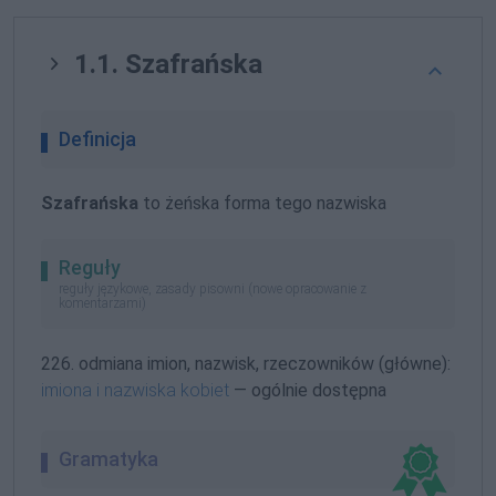
1.1. Szafrańska
Definicja
Szafrańska
to żeńska forma tego nazwiska
Reguły
reguły językowe, zasady pisowni (nowe opracowanie z
komentarzami)
226. odmiana imion, nazwisk, rzeczowników (główne):
imiona i nazwiska kobiet
— ogólnie dostępna
Gramatyka