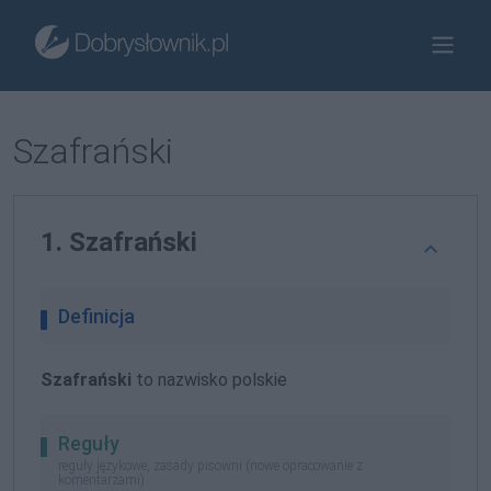
Szafrański
1. Szafrański
Definicja
Szafrański
to nazwisko polskie
Reguły
reguły językowe, zasady pisowni (nowe opracowanie z
komentarzami)