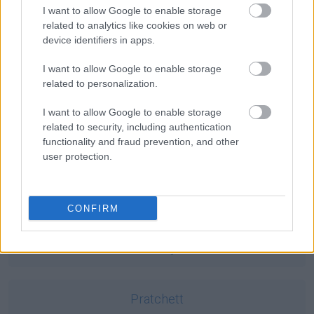
I want to allow Google to enable storage
jak w dym
— Skąd ten dym?
related to analytics like cookies on web or
lwia część
— Dlaczego
lwia
część?
device identifiers in apps.
los
— Niepoważna zagadka
I want to allow Google to enable storage
related to personalization.
Mogą Cię zainteresować również hasła
I want to allow Google to enable storage
related to security, including authentication
functionality and fraud prevention, and other
scrobblować
user protection.
emu
CONFIRM
desusy
Pratchett