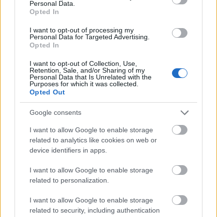
Personal Data.
Opted In
Ciekawostki
I want to opt-out of processing my
Personal Data for Targeted Advertising.
harnasz
— Czymże jest harnasz (w słownikach)
Opted In
aferzysta
— A co z
aferowiczem
?
I want to opt-out of Collection, Use,
przechodni
— A na blogu
Retention, Sale, and/or Sharing of my
Personal Data that Is Unrelated with the
Purposes for which it was collected.
Opted Out
Mogą Cię zainteresować również hasła
Google consents
supletywizm
I want to allow Google to enable storage
related to analytics like cookies on web or
device identifiers in apps.
jabłonkowanie
I want to allow Google to enable storage
related to personalization.
selfie
I want to allow Google to enable storage
related to security, including authentication