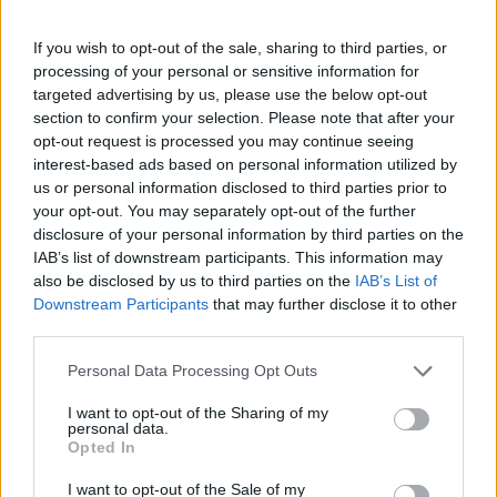
If you wish to opt-out of the sale, sharing to third parties, or
processing of your personal or sensitive information for
targeted advertising by us, please use the below opt-out
section to confirm your selection. Please note that after your
opt-out request is processed you may continue seeing
interest-based ads based on personal information utilized by
us or personal information disclosed to third parties prior to
Pozostały wątpliwości? Brakuje czegoś w haśle?
your opt-out. You may separately opt-out of the further
Zobacz, co zyskują abonenci Dobrego słownika.
disclosure of your personal information by third parties on the
IAB’s list of downstream participants. This information may
also be disclosed by us to third parties on the
IAB’s List of
SPRAWDŹ
Downstream Participants
that may further disclose it to other
third parties.
Please note that this website/app uses one or more Google
Personal Data Processing Opt Outs
Często sprawdzane
services and may gather and store information including but
not limited to your visit or usage behaviour. You may click to
I want to opt-out of the Sharing of my
Azerowie ze stolicy
personal data.
grant or deny consent to Google and its third-party tags to
Opted In
Praktyczna realizacja?
use your data for below specified purposes in below Google
consent section.
O błędnym znaczeniu
I want to opt-out of the Sale of my