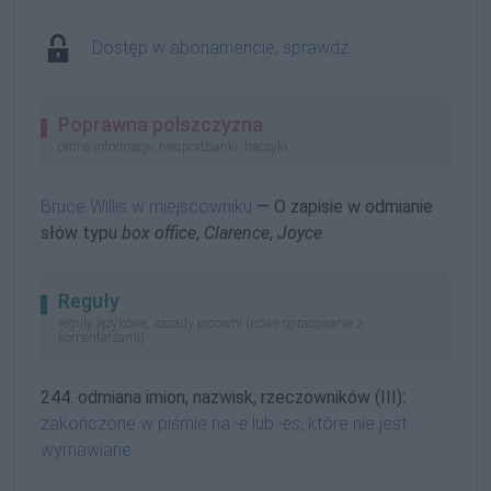
Dostęp w abonamencie, sprawdź
Poprawna polszczyzna
cenne informacje, niespodzianki, haczyki
Bruce Willis w miejscowniku
— O zapisie w odmianie
słów typu
box office
,
Clarence
,
Joyce
Reguły
reguły językowe, zasady pisowni (nowe opracowanie z
komentarzami)
244. odmiana imion, nazwisk, rzeczowników (III):
zakończone w piśmie na
-e
lub
-es
, które nie jest
wymawiane