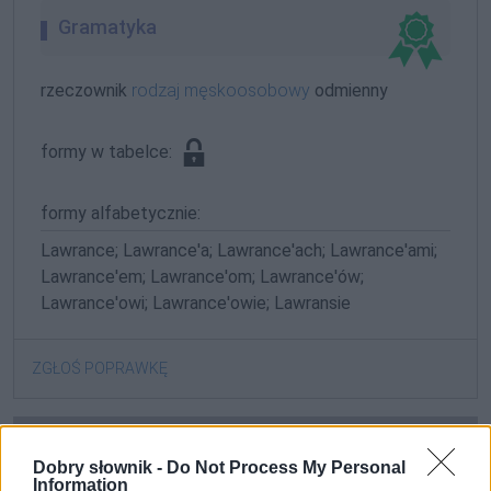
Gramatyka
rzeczownik
rodzaj męskoosobowy
odmienny
formy w tabelce:
formy alfabetycznie:
Lawrance; Lawrance'a; Lawrance'ach; Lawrance'ami;
Lawrance'em; Lawrance'om; Lawrance'ów;
Lawrance'owi; Lawrance'owie; Lawransie
ZGŁOŚ POPRAWKĘ
Dobry słownik -
Do Not Process My Personal
Information