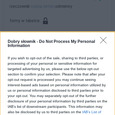
rzeczownik
rodzaj żeński
odmienny
formy w tabelce:
formy alfabetycznie:
Dobry słownik -
Do Not Process My Personal
Gierska; Gierską; Gierskich; Gierskie; Gierskiej;
Information
Gierskim; Gierskimi
If you wish to opt-out of the sale, sharing to third parties, or
processing of your personal or sensitive information for
ZGŁOŚ POPRAWKĘ
targeted advertising by us, please use the below opt-out
section to confirm your selection. Please note that after your
opt-out request is processed you may continue seeing
interest-based ads based on personal information utilized by
us or personal information disclosed to third parties prior to
your opt-out. You may separately opt-out of the further
disclosure of your personal information by third parties on the
IAB’s list of downstream participants. This information may
also be disclosed by us to third parties on the
IAB’s List of