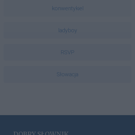
konwentykiel
ladyboy
RSVP
Słowacja
DOBRY SŁOWNIK