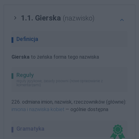
1.1. Gierska
(nazwisko)
Definicja
Gierska
to żeńska forma tego nazwiska
Reguły
reguły językowe, zasady pisowni (nowe opracowanie z
komentarzami)
226. odmiana imion, nazwisk, rzeczowników (główne):
imiona i nazwiska kobiet
— ogólnie dostępna
Gramatyka