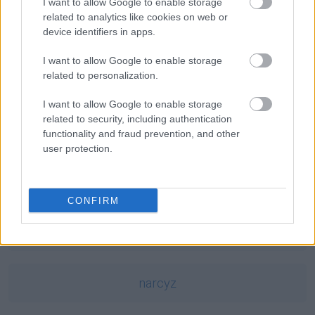
marchewka
— Mit o marchewce będącej owocem
I want to allow Google to enable storage
related to analytics like cookies on web or
neosemantyzm
— Termin przydatności do...
device identifiers in apps.
mazurzyć
— A na blogu
I want to allow Google to enable storage
related to personalization.
Mogą Cię zainteresować również hasła
I want to allow Google to enable storage
related to security, including authentication
Aconcagua
functionality and fraud prevention, and other
user protection.
jeepney
CONFIRM
homonimia
narcyz