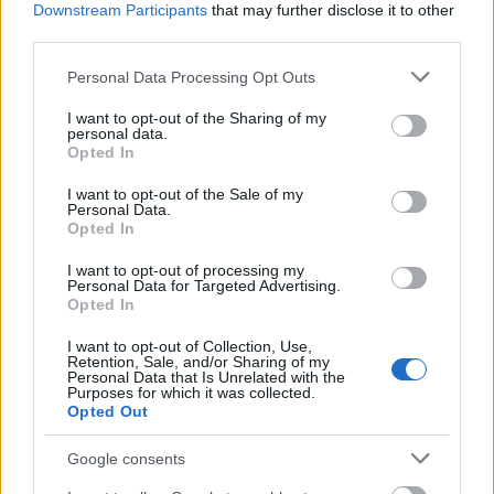
Downstream Participants
that may further disclose it to other
third parties.
Please note that this website/app uses one or more Google
Personal Data Processing Opt Outs
services and may gather and store information including but
Pozostały wątpliwości? Brakuje czegoś w haśle?
not limited to your visit or usage behaviour. You may click to
I want to opt-out of the Sharing of my
personal data.
Zobacz, co zyskują abonenci Dobrego słownika.
grant or deny consent to Google and its third-party tags to
Opted In
use your data for below specified purposes in below Google
consent section.
SPRAWDŹ
I want to opt-out of the Sale of my
Personal Data.
Opted In
I want to opt-out of processing my
Często sprawdzane
Personal Data for Targeted Advertising.
Opted In
Niezwykłe konwentykle
I want to opt-out of Collection, Use,
Co za look!
Retention, Sale, and/or Sharing of my
Personal Data that Is Unrelated with the
Błąd nie błąd, czyli
kontrol przyszła
Purposes for which it was collected.
Opted Out
Ciekawostki
Google consents