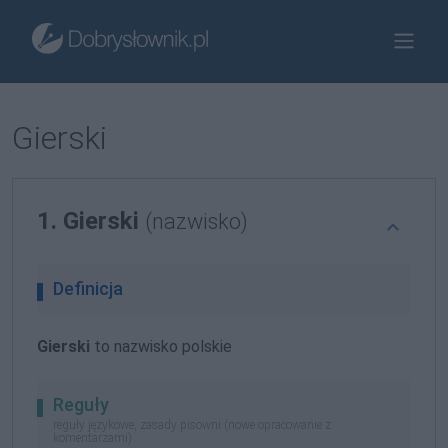
Gierski
1. Gierski
(nazwisko)
Definicja
Gierski
to nazwisko polskie
Reguły
reguły językowe, zasady pisowni (nowe opracowanie z
komentarzami)