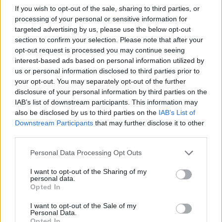
If you wish to opt-out of the sale, sharing to third parties, or
processing of your personal or sensitive information for
Reguły
targeted advertising by us, please use the below opt-out
section to confirm your selection. Please note that after your
reguły językowe, zasady pisowni (nowe opracowanie z
komentarzami)
opt-out request is processed you may continue seeing
interest-based ads based on personal information utilized by
us or personal information disclosed to third parties prior to
286. odmiana nazw i rzeczowników (B):
zakończone
your opt-out. You may separately opt-out of the further
w piśmie na
-ia
— ogólnie dostępna
disclosure of your personal information by third parties on the
IAB’s list of downstream participants. This information may
also be disclosed by us to third parties on the
IAB’s List of
Gramatyka
Downstream Participants
that may further disclose it to other
third parties.
rzeczownik
rodzaj żeński
odmienny
Please note that this website/app uses one or more Google
Personal Data Processing Opt Outs
services and may gather and store information including but
not limited to your visit or usage behaviour. You may click to
I want to opt-out of the Sharing of my
formy w tabelce:
personal data.
grant or deny consent to Google and its third-party tags to
Opted In
use your data for below specified purposes in below Google
formy:
consent section.
I want to opt-out of the Sale of my
Personal Data.
Gambia; Gambią; Gambię; Gambii; Gambio
Opted In