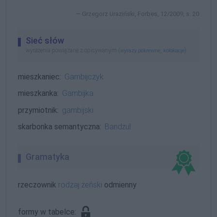
Grzegorz Uraziński, Forbes, 12/2009, s. 20
Sieć słów
wyrażenia powiązane z opisywanym (
,
)
wyrazy pokrewne
kolokacje
mieszkaniec:
Gambijczyk
mieszkanka:
Gambijka
przymiotnik:
gambijski
skarbonka semantyczna:
Bandżul
Gramatyka
rzeczownik
rodzaj żeński
odmienny
formy w tabelce: