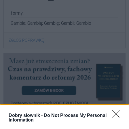
formy:
Gambia; Gambią; Gambię; Gambii; Gambio
ZGŁOŚ POPRAWKĘ
Dobry słownik -
Do Not Process My Personal
Information
2. Gambia
(rzeka)