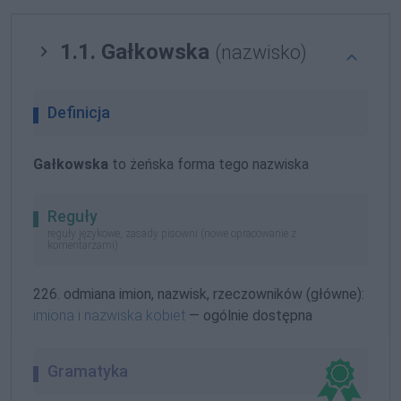
1.1. Gałkowska
(nazwisko)
Definicja
Gałkowska
to żeńska forma tego nazwiska
Reguły
reguły językowe, zasady pisowni (nowe opracowanie z
komentarzami)
226. odmiana imion, nazwisk, rzeczowników (główne):
imiona i nazwiska kobiet
— ogólnie dostępna
Gramatyka