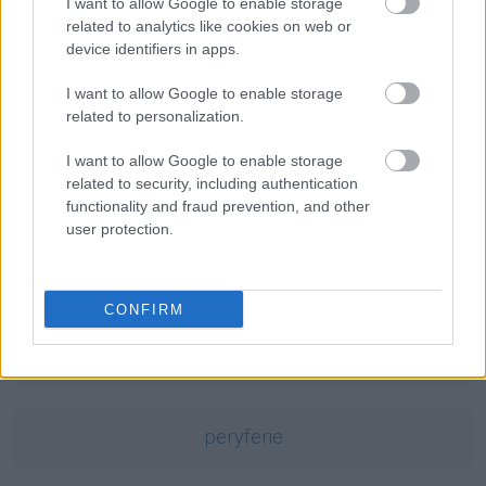
mierzeja
— Kaszubskie skojarzenia
I want to allow Google to enable storage
related to analytics like cookies on web or
klimat
— Taki mamy klimat
device identifiers in apps.
biba
— O dawnym
bibie
(osobie)
I want to allow Google to enable storage
related to personalization.
Mogą Cię zainteresować również hasła
I want to allow Google to enable storage
related to security, including authentication
Eskimos
functionality and fraud prevention, and other
user protection.
pięćsetzłotowy
CONFIRM
prokrastynacja
peryferie