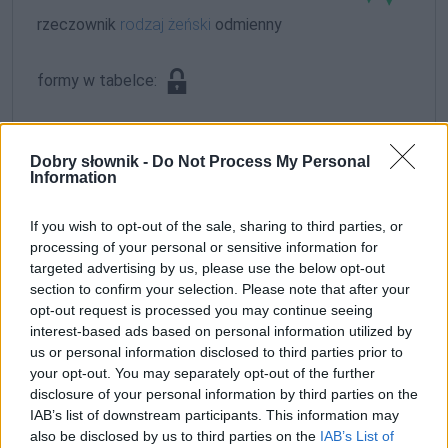
rzeczownik
rodzaj żeński
odmienny
formy w tabelce:
formy alfabetycznie:
Dobry słownik -
Do Not Process My Personal
Gałkowska; Gałkowską; Gałkowskich; Gałkowskie;
Information
Gałkowskiej; Gałkowskim; Gałkowskimi
If you wish to opt-out of the sale, sharing to third parties, or
processing of your personal or sensitive information for
ZGŁOŚ POPRAWKĘ
targeted advertising by us, please use the below opt-out
section to confirm your selection. Please note that after your
opt-out request is processed you may continue seeing
interest-based ads based on personal information utilized by
us or personal information disclosed to third parties prior to
your opt-out. You may separately opt-out of the further
disclosure of your personal information by third parties on the
IAB’s list of downstream participants. This information may
also be disclosed by us to third parties on the
IAB’s List of