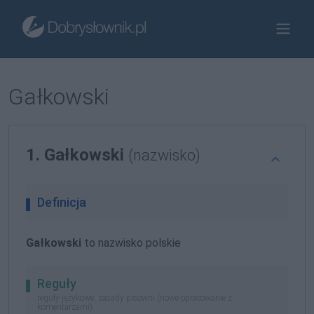
Gałkowski
1. Gałkowski
(nazwisko)
Definicja
Gałkowski
to nazwisko polskie
Reguły
reguły językowe, zasady pisowni (nowe opracowanie z
komentarzami)