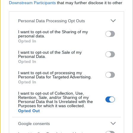
Downstream Participants
that may further disclose it to other
third parties.
Please note that this website/app uses one or more Google
Personal Data Processing Opt Outs
services and may gather and store information including but
Pozostały wątpliwości? Brakuje czegoś w haśle?
not limited to your visit or usage behaviour. You may click to
I want to opt-out of the Sharing of my
personal data.
Zobacz, co zyskują abonenci Dobrego słownika.
grant or deny consent to Google and its third-party tags to
Opted In
use your data for below specified purposes in below Google
consent section.
SPRAWDŹ
I want to opt-out of the Sale of my
Personal Data.
Opted In
I want to opt-out of processing my
Często sprawdzane
Personal Data for Targeted Advertising.
Opted In
Chłopacy coś wygrali, a chłopaki?
I want to opt-out of Collection, Use,
Odmiana:
tych stajen
a
tych stajni
Retention, Sale, and/or Sharing of my
Personal Data that Is Unrelated with the
Odmiana:
snopa
czy
snopu
?
Purposes for which it was collected.
Opted Out
Ciekawostki
Google consents