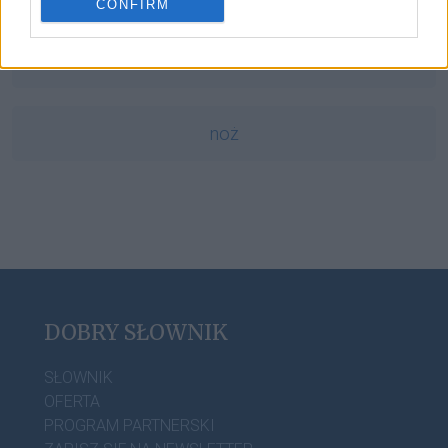
CONFIRM
ork
noż
DOBRY SŁOWNIK
SŁOWNIK
OFERTA
PROGRAM PARTNERSKI