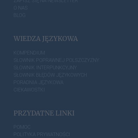
ZAPISZ SIĘ NA NEWSLETTER
O NAS
BLOG
WIEDZA JĘZYKOWA
KOMPENDIUM
SŁOWNIK POPRAWNEJ POLSZCZYZNY
SŁOWNIK INTERPUNKCYJNY
SŁOWNIK BŁĘDÓW JĘZYKOWYCH
PORADNIA JĘZYKOWA
CIEKAWOSTKI
PRZYDATNE LINKI
POMOC
POLITYKA PRYWATNOŚCI