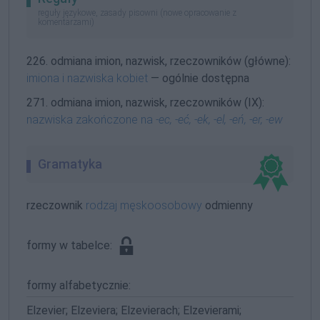
reguły językowe, zasady pisowni (nowe opracowanie z
komentarzami)
226. odmiana imion, nazwisk, rzeczowników (główne):
imiona i nazwiska kobiet
— ogólnie dostępna
271. odmiana imion, nazwisk, rzeczowników (IX):
nazwiska zakończone na
-ec, -eć, -ek, -el, -eń, -er, -ew
Gramatyka
rzeczownik
rodzaj męskoosobowy
odmienny
formy w tabelce:
formy alfabetycznie:
Elzevier; Elzeviera; Elzevierach; Elzevierami;