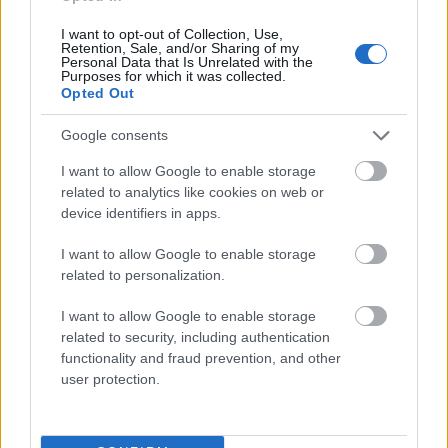
Mogą Cię zainteresować również hasła
I want to opt-out of Collection, Use,
Retention, Sale, and/or Sharing of my
Personal Data that Is Unrelated with the
zewłok
Purposes for which it was collected.
Opted Out
Google consents
polisemia
I want to allow Google to enable storage
related to analytics like cookies on web or
device identifiers in apps.
vice versa
I want to allow Google to enable storage
related to personalization.
korowina
I want to allow Google to enable storage
related to security, including authentication
functionality and fraud prevention, and other
koncyliacyjny
user protection.
śmigus-dyngus