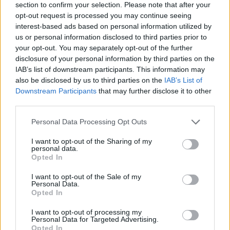
section to confirm your selection. Please note that after your
SPRAWDŹ
opt-out request is processed you may continue seeing
interest-based ads based on personal information utilized by
us or personal information disclosed to third parties prior to
your opt-out. You may separately opt-out of the further
Często sprawdzane
disclosure of your personal information by third parties on the
IAB’s list of downstream participants. This information may
Jakie spolszczenie:
performans
czy
performens
also be disclosed by us to third parties on the
IAB’s List of
Nie tyle..., ile...
,
nie tyle..., co...
— czyli o drugiej części
Downstream Participants
that may further disclose it to other
spójnika złożonego
third parties.
Odmiana:
staruchy
czy
staruchowie
?
Please note that this website/app uses one or more Google
Personal Data Processing Opt Outs
services and may gather and store information including but
Ciekawostki
not limited to your visit or usage behaviour. You may click to
I want to opt-out of the Sharing of my
personal data.
grant or deny consent to Google and its third-party tags to
Opted In
noga się powinęła
— O dawnych znaczeniach czasownika
use your data for below specified purposes in below Google
powinąć
consent section.
I want to opt-out of the Sale of my
Personal Data.
hasło
— A na blogu
Opted In
dup
— Czego nie wiecie o dupiu
I want to opt-out of processing my
Personal Data for Targeted Advertising.
Opted In