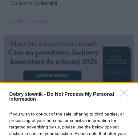
Colleonim; Colleonimi
ZGŁOŚ POPRAWKĘ
Dobry słownik -
Do Not Process My Personal
Information
Pozostały wątpliwości? Brakuje czegoś w haśle?
If you wish to opt-out of the sale, sharing to third parties, or
Zobacz, co zyskują abonenci Dobrego słownika.
processing of your personal or sensitive information for
targeted advertising by us, please use the below opt-out
section to confirm your selection. Please note that after your
SPRAWDŹ