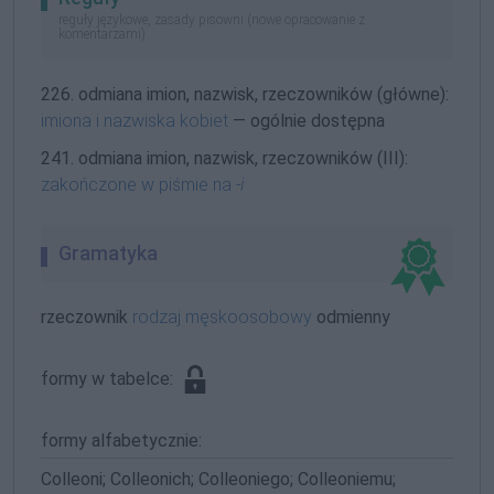
reguły językowe, zasady pisowni (nowe opracowanie z
komentarzami)
226. odmiana imion, nazwisk, rzeczowników (główne):
imiona i nazwiska kobiet
— ogólnie dostępna
241. odmiana imion, nazwisk, rzeczowników (III):
zakończone w piśmie na
-i
Gramatyka
rzeczownik
rodzaj męskoosobowy
odmienny
formy w tabelce:
formy alfabetycznie:
Colleoni; Colleonich; Colleoniego; Colleoniemu;