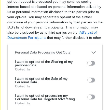
opt-out request is processed you may continue seeing
interest-based ads based on personal information utilized by
us or personal information disclosed to third parties prior to
your opt-out. You may separately opt-out of the further
Często sprawdzane
disclosure of your personal information by third parties on the
IAB’s list of downstream participants. This information may
Czy stawiać przecinek?
also be disclosed by us to third parties on the
IAB’s List of
Kiedy
tego Apolla
, kiedy
tego Apollona
, kiedy
tego Apollo
,
Downstream Participants
that may further disclose it to other
czyli jeszcze o odmianie imienia
Apollo
third parties.
Zwracanie się do własnego dziadka
Please note that this website/app uses one or more Google
Personal Data Processing Opt Outs
services and may gather and store information including but
Ciekawostki
not limited to your visit or usage behaviour. You may click to
I want to opt-out of the Sharing of my
personal data.
grant or deny consent to Google and its third-party tags to
Opted In
mierzeja
— Kaszubskie skojarzenia
use your data for below specified purposes in below Google
consent section.
zombie
— Skąd faktycznie brali się zombie
I want to opt-out of the Sale of my
Personal Data.
imię
— O imionach wieści wiele
Opted In
I want to opt-out of processing my
Personal Data for Targeted Advertising.
Mogą Cię zainteresować również hasła
Opted In