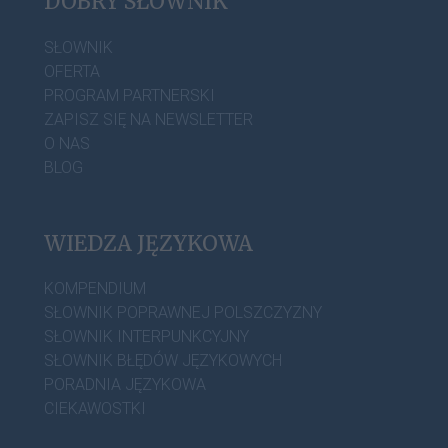
DOBRY SŁOWNIK
SŁOWNIK
OFERTA
PROGRAM PARTNERSKI
ZAPISZ SIĘ NA NEWSLETTER
O NAS
BLOG
WIEDZA JĘZYKOWA
KOMPENDIUM
SŁOWNIK POPRAWNEJ POLSZCZYZNY
SŁOWNIK INTERPUNKCYJNY
SŁOWNIK BŁĘDÓW JĘZYKOWYCH
PORADNIA JĘZYKOWA
CIEKAWOSTKI