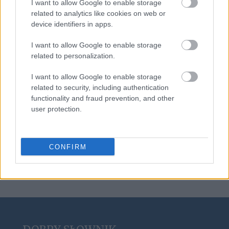
I want to allow Google to enable storage
related to analytics like cookies on web or
noż
device identifiers in apps.
I want to allow Google to enable storage
bociankowe
related to personalization.
I want to allow Google to enable storage
related to security, including authentication
podawać w wątpliwość
functionality and fraud prevention, and other
user protection.
Apollo
CONFIRM