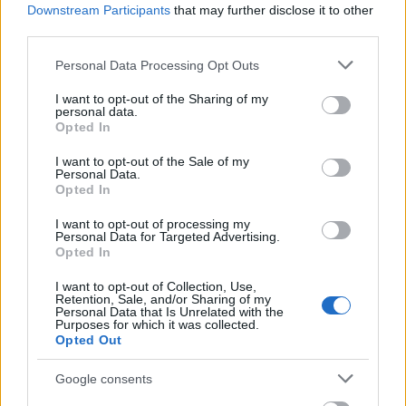
marchewka
— Mit o marchewce będącej owocem
Downstream Participants
that may further disclose it to other
third parties.
neosemantyzm
— Termin przydatności do...
mazurzyć
— A na blogu
Please note that this website/app uses one or more Google
Personal Data Processing Opt Outs
services and may gather and store information including but
not limited to your visit or usage behaviour. You may click to
I want to opt-out of the Sharing of my
personal data.
Mogą Cię zainteresować również hasła
grant or deny consent to Google and its third-party tags to
Opted In
use your data for below specified purposes in below Google
consent section.
I want to opt-out of the Sale of my
rżnąć
Personal Data.
Opted In
I want to opt-out of processing my
à la
Personal Data for Targeted Advertising.
Opted In
I want to opt-out of Collection, Use,
Retention, Sale, and/or Sharing of my
Niamej
Personal Data that Is Unrelated with the
Purposes for which it was collected.
Opted Out
Ardeny
Google consents