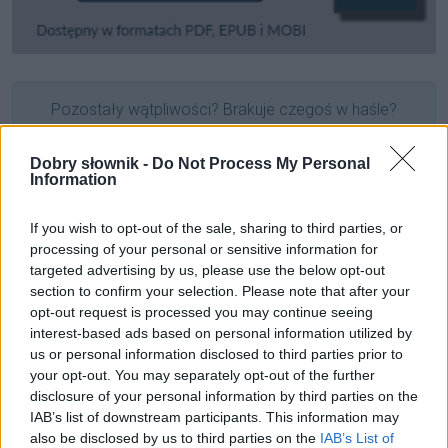
Pozostały wątpliwości? Brakuje czegoś w haśle?
Zobacz, co zyskują abonenci Dobrego słownika.
Dobry słownik -
Do Not Process My Personal
SPRAWDŹ
Information
If you wish to opt-out of the sale, sharing to third parties, or
processing of your personal or sensitive information for
Często sprawdzane
targeted advertising by us, please use the below opt-out
section to confirm your selection. Please note that after your
Pisownia:
vendetta
,
wendetta
czy
wendeta
?
opt-out request is processed you may continue seeing
Staszic czy Staszyc?
interest-based ads based on personal information utilized by
us or personal information disclosed to third parties prior to
Dawne i współczesne użycie
your opt-out. You may separately opt-out of the further
disclosure of your personal information by third parties on the
Ciekawostki
IAB’s list of downstream participants. This information may
also be disclosed by us to third parties on the
IAB’s List of