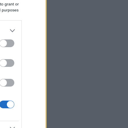
to grant or
ed purposes