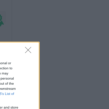
sonal or
ection to
ou may
 personal
out of the
 downstream
B’s List of
er and store