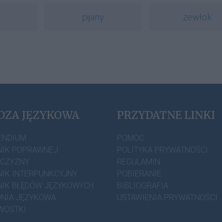
pijany
zewłok
DZA JĘZYKOWA
PRZYDATNE LINKI
ENDIUM
POMOC
IK POPRAWNEJ
POLITYKA PRYWATNOŚCI
ZCZYZNY
REGULAMIN
IK INTERPUNKCYJNY
POBIERANIE
IK BŁĘDÓW JĘZYKOWYCH
BIBLIOGRAFIA
NIA JĘZYKOWA
USTAWIENIA PRYWATNOŚCI
WOSTKI