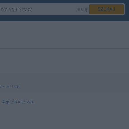
é ü ą
SZUKAJ
,
)
ewne
kolokacje
Azja Środkowa