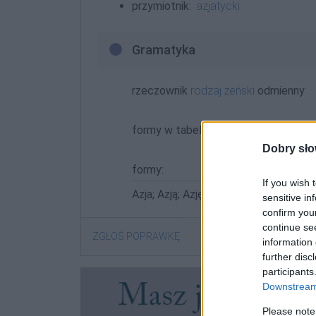
przymiotnik:
azjatycki
Gramatyka
rzeczownik
rodzaj żeński
odmienny
formy w tabelce:
Dobry sło
formy:
If you wish 
Azja; Azją; Azję; Azji; Azjo
sensitive in
confirm you
continue se
ZGŁOŚ POPRAWKĘ
information 
further disc
participants
Downstream 
Please note