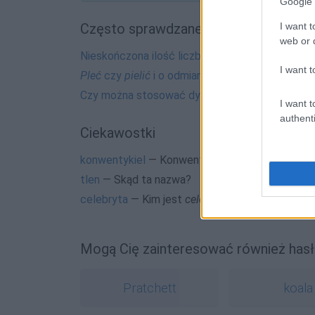
Google 
Często sprawdzane
I want t
web or d
Nieskończona ilość liczb
I want t
Pleć
czy
pielić
i o odmianie
Czy można stosować dywiz?
I want t
authenti
Ciekawostki
konwentykiel
— Konwentykl w Kongresie Nowej
tlen
— Skąd ta nazwa?
celebryta
— Kim jest
celebryta
?
Mogą Cię zainteresować również hasł
Pratchett
koala