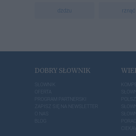
dżdżu
rżnąć
DOBRY SŁOWNIK
WIE
SŁOWNIK
KOMP
OFERTA
SŁOWN
PROGRAM PARTNERSKI
POLS
ZAPISZ SIĘ NA NEWSLETTER
SŁOWN
O NAS
SŁOWN
BLOG
PORAD
CIEKA