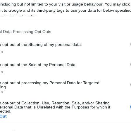
including but not limited to your visit or usage behaviour. You may click 
 to Google and its third-party tags to use your data for below specifi
ogle consent section.
l Data Processing Opt Outs
o opt-out of the Sharing of my personal data.
In
o opt-out of the Sale of my Personal Data.
In
to opt-out of processing my Personal Data for Targeted
ing.
liwości? Brakuje czegoś w haśle?
In
ują abonenci Dobrego słownika.
o opt-out of Collection, Use, Retention, Sale, and/or Sharing
ersonal Data that Is Unrelated with the Purposes for which it
lected.
Out
SPRAWDŹ