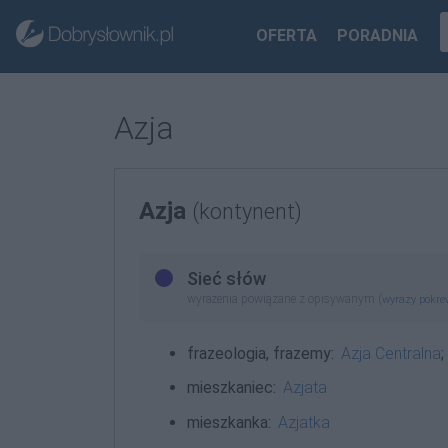
OFERTA
PORADNIA
Azja
Azja
(kontynent)
Sieć słów
wyrażenia powiązane z opisywanym (
wyrazy pokr
frazeologia, frazemy:
Azja Centralna
;
mieszkaniec:
Azjata
mieszkanka:
Azjatka