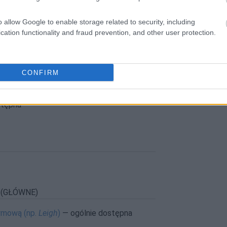
o allow Google to enable storage related to security, including
 na
-yj
,
-ij
(
funkcyj
,
balij
)
cation functionality and fraud prevention, and other user protection.
h (
mamin
,
Zosin
)
h (
Dawidów
,
Maćków
)
CONFIRM
stępna
 (GŁÓWNE)
ymową (np.
Leigh
)
— ogólnie dostępna