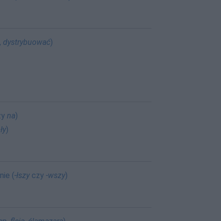
,
dystrybuować
)
zy
na
)
ły
)
ie (
-łszy
czy
-wszy
)