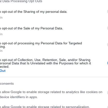
l Data Processing Opt Outs
o opt-out of the Sharing of my personal data.
In
 piśmie na
-e
(typu
Zakopane
)
o opt-out of the Sale of my Personal Data.
In
to opt-out of processing my Personal Data for Targeted
ing.
 dostępna
In
o opt-out of Collection, Use, Retention, Sale, and/or Sharing
ersonal Data that Is Unrelated with the Purposes for which it
lected.
e
Out
consents
KI)
o allow Google to enable storage related to analytics like cookies on
evice identifiers in apps.
m
,
-sma
,
-smo
,
-sp
,
-spa
o allow Google to enable storage related to personalization.