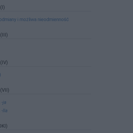
I)
b odmiany i możliwa nieodmienność
III)
IV)
)
VII)
a
-ja
a
-lla
KI)