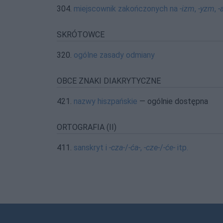
304.
miejscownik zakończonych na
-izm
,
-yzm
,
-
SKRÓTOWCE
320.
ogólne zasady odmiany
OBCE ZNAKI DIAKRYTYCZNE
421.
nazwy hiszpańskie
— ogólnie dostępna
ORTOGRAFIA (II)
411.
sanskryt i
-cza-
/
-ća-
,
-cze-
/
-će-
itp.