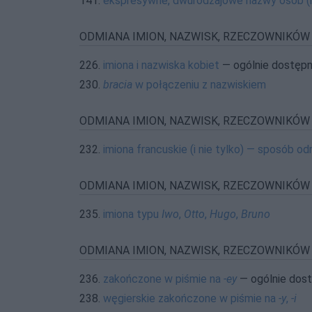
141.
ekspresywne, dwurodzajowe nazwy osób (
ODMIANA IMION, NAZWISK, RZECZOWNIKÓW
226.
imiona i nazwiska kobiet
— ogólnie dostęp
230.
bracia
w połączeniu z nazwiskiem
ODMIANA IMION, NAZWISK, RZECZOWNIKÓW (
232.
imiona francuskie (i nie tylko) — sposób o
ODMIANA IMION, NAZWISK, RZECZOWNIKÓW (
235.
imiona typu
Iwo
,
Otto
,
Hugo
,
Bruno
ODMIANA IMION, NAZWISK, RZECZOWNIKÓW (
236.
zakończone w piśmie na
-ey
— ogólnie dos
238.
węgierskie zakończone w piśmie na
-y
,
-i