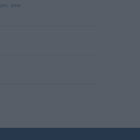
azm
,
-zma