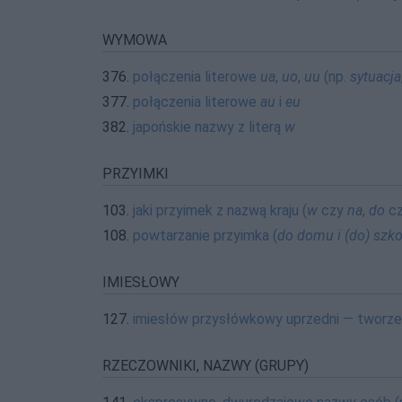
WYMOWA
376.
połączenia literowe
ua
,
uo
,
uu
(np.
sytuacja
377.
połączenia literowe
au
i
eu
382.
japońskie nazwy z literą
w
PRZYIMKI
103.
jaki przyimek z nazwą kraju (
w
czy
na
,
do
c
108.
powtarzanie przyimka (
do domu i (do) szko
IMIESŁOWY
127.
imiesłów przysłówkowy uprzedni — tworzen
RZECZOWNIKI, NAZWY (GRUPY)