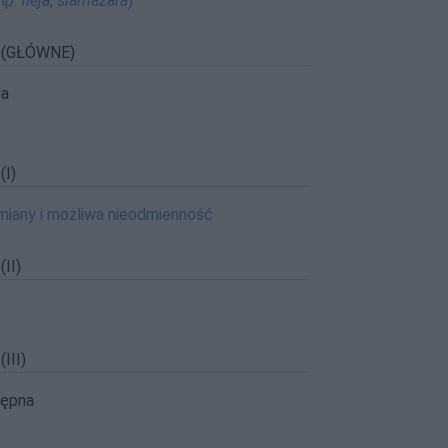
np.
fleja
,
ślamazara
)
 (GŁÓWNE)
na
I)
dmiany i możliwa nieodmienność
II)
III)
tępna