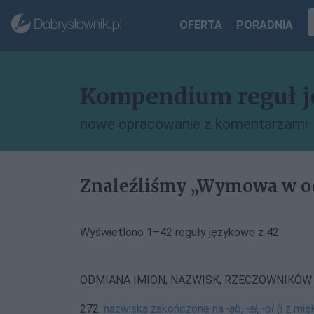
OFERTA
PORADNIA
Kompendium reguł 
nowe opracowanie z komentarzami
Znaleźliśmy „Wymowa w od
Wyświetlono 1–42 reguły językowe z 42
ODMIANA IMION, NAZWISK, RZECZOWNIKÓW (
272.
nazwiska zakończone na
-ąb
,
-eł
,
-oł
(i z mi