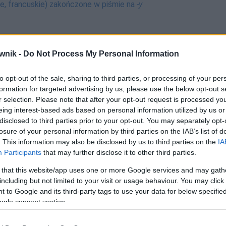
kie, francuskie) zakończone w piśmie na
-y
wnik -
Do Not Process My Personal Information
IV)
to opt-out of the sale, sharing to third parties, or processing of your per
formation for targeted advertising by us, please use the below opt-out s
lnie dostępna
r selection. Please note that after your opt-out request is processed y
eing interest-based ads based on personal information utilized by us or
VI)
disclosed to third parties prior to your opt-out. You may separately opt-
losure of your personal information by third parties on the IAB’s list of
co
,
-ch
(czytane [k])
. This information may also be disclosed by us to third parties on the
IA
Participants
that may further disclose it to other third parties.
VII)
 that this website/app uses one or more Google services and may gath
including but not limited to your visit or usage behaviour. You may click 
 to Google and its third-party tags to use your data for below specifi
ogle consent section.
(X)