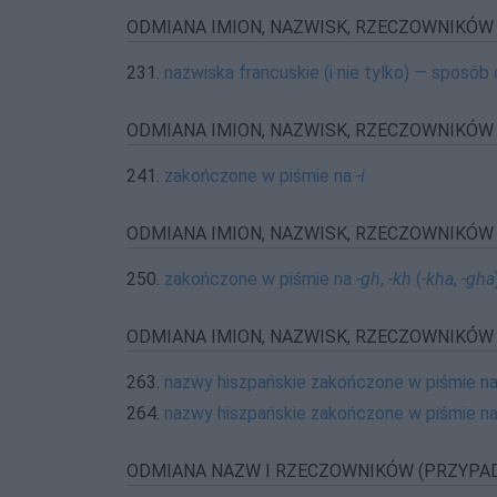
ODMIANA IMION, NAZWISK, RZECZOWNIKÓW (
231.
nazwiska francuskie (i nie tylko) — sposó
ODMIANA IMION, NAZWISK, RZECZOWNIKÓW (
241.
zakończone w piśmie na
-i
ODMIANA IMION, NAZWISK, RZECZOWNIKÓW (
250.
zakończone w piśmie na
-gh
,
-kh
(
-kha
,
-gha
ODMIANA IMION, NAZWISK, RZECZOWNIKÓW (
263.
nazwy hiszpańskie zakończone w piśmie n
264.
nazwy hiszpańskie zakończone w piśmie n
ODMIANA NAZW I RZECZOWNIKÓW (PRZYPAD