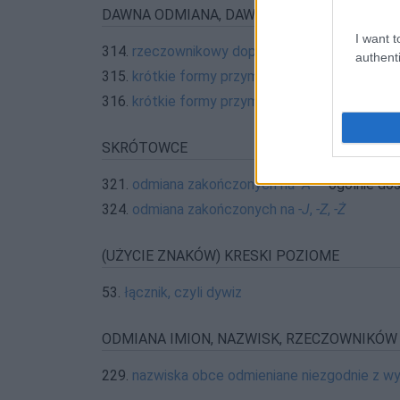
DAWNA ODMIANA, DAWNE FORMY
I want t
314.
rzeczownikowy dopełniacz liczby mnogiej
authenti
315.
krótkie formy przymiotników dzierżawczyc
316.
krótkie formy przymiotników dzierżawczyc
SKRÓTOWCE
321.
odmiana zakończonych na
-A
— ogólnie do
324.
odmiana zakończonych na
-J
,
-Z
,
-Ż
(UŻYCIE ZNAKÓW) KRESKI POZIOME
53.
łącznik, czyli dywiz
ODMIANA IMION, NAZWISK, RZECZOWNIKÓW
229.
nazwiska obce odmieniane niezgodnie z w