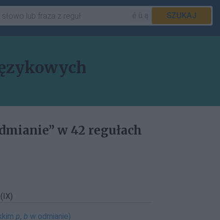
é ü ą
SZUKAJ
językowych
mianie” w 42 regułach
IX)
ękkim
p
,
b
w odmianie)