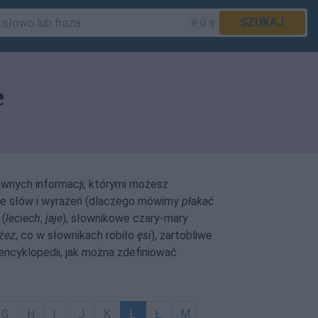
é ü ą
SZUKAJ
e
awnych informacji, którymi możesz
enie słów i wyrażeń (dlaczego mówimy
płakać
 (
leciech
,
jaje
), słownikowe czary-mary
żez
, co w słownikach robiło
ęsi
), żartobliwe
 encyklopedii, jak można zdefiniować
G
H
I
J
K
L
Ł
M