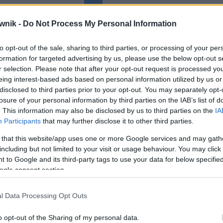
W
Y
X
Z
Ź
Ż
wnik -
Do Not Process My Personal Information
to opt-out of the sale, sharing to third parties, or processing of your per
formation for targeted advertising by us, please use the below opt-out s
r selection. Please note that after your opt-out request is processed y
eing interest-based ads based on personal information utilized by us or
disclosed to third parties prior to your opt-out. You may separately opt-
losure of your personal information by third parties on the IAB’s list of
. This information may also be disclosed by us to third parties on the
IA
Participants
that may further disclose it to other third parties.
rrazzo
 that this website/app uses one or more Google services and may gath
including but not limited to your visit or usage behaviour. You may click 
 macchiato
 to Google and its third-party tags to use your data for below specifi
ogle consent section.
l Data Processing Opt Outs
o opt-out of the Sharing of my personal data.
a śmierci lwów?