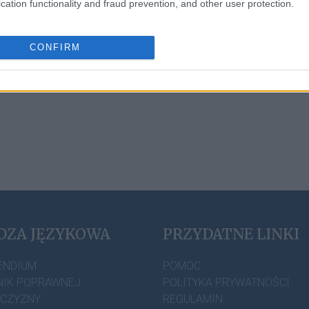
cation functionality and fraud prevention, and other user protection.
CONFIRM
DZA JĘZYKOWA
PRZYDATNE LINKI
ENDIUM
POMOC
IK POPRAWNEJ
POLITYKA PRYWATNOŚCI
ZCZYZNY
REGULAMIN