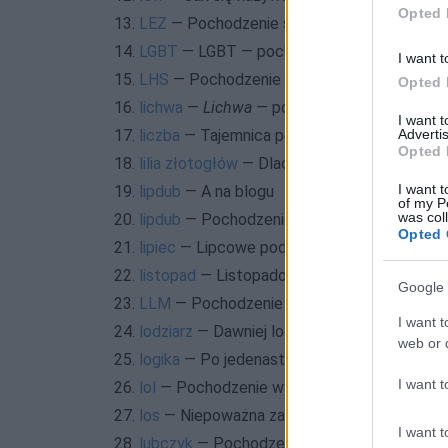
Opted 
13.
LEZ
— Pochodzenie skrótowca
LEZ
14.
LGBT
— LGBT — pochodzenie skrótu
I want t
15.
LHS
— Pochodzenie
Opted 
16.
lichwa
—
Lichwa
— pochodzenie wyrazu
I want 
17.
liczba
— Tajemnica podawania liczby mnogie
Advertis
Opted 
18.
lilia złotogłów
— Dlaczego złotogłów?
I want t
19.
lipdub
— A na blogu
of my P
was col
20.
lipdub
— Pochodzenie słowa
lipdub
Opted 
21.
lipiec
— Lipcowe podsumowania na blogu
22.
listopad
— Listopadowe podsumowania na b
Google 
23.
LLM
— Pochodzenie
I want t
24.
lodziarz
— Dawniej lodziarze sprzedawali...
web or d
25.
logika
— Po jedenaste: nie logizuj
I want t
26.
lol
— Pochodzenie wyrażenia
lol
27.
los
— Niepoważna zagadka
I want t
28.
lubczyk
— Pochodzenie słowa
lubczyk
i inn