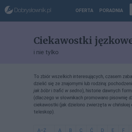
OFERTA
PORADNIA
Ciekawostki jęzkow
i nie tylko
To zbiór wszelkich interesujących, czasem zab
dzielić się ze znajomymi lub rodziną: pochodz
jak bóbr
i
trafić w sedno
), historie dawnych form
(dlaczego w słownikach promowano pisownię
d
ciekawostki (jak dzielono zwierzęta w chińskiej
teleskop).
A–Ż
A
B
C
Ć
D
E
F