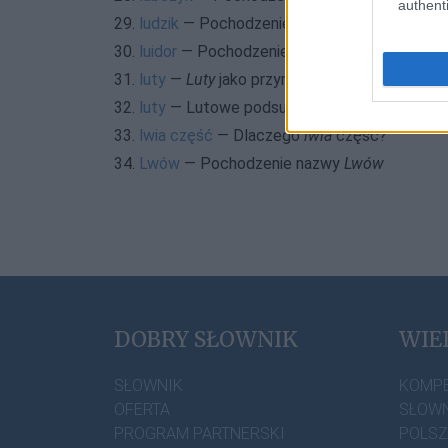
authenti
29.
ludzik
— Pochodzenie wyrazu
ludzik
30.
luidor
— Pochodzenie słowa
luidor
31.
luty
—
Luty
jako przymiotnik
32.
luty
— Lutowe podsumowania na blogu
33.
lwia część
— Dlaczego
lwia
część?
34.
Lwów
— Pochodzenie nazwy
Lwów
DOBRY SŁOWNIK
WIE
SŁOWNIK
KOMP
OFERTA
SŁOWN
PROGRAM PARTNERSKI
POLS