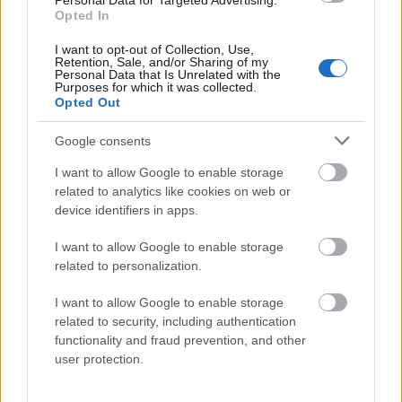
Personal Data for Targeted Advertising.
Opted In
Pozostały wątpliwości? Brakuje czegoś w haśle?
I want to opt-out of Collection, Use,
Zobacz, co zyskują abonenci Dobrego słownika.
Retention, Sale, and/or Sharing of my
Personal Data that Is Unrelated with the
Purposes for which it was collected.
SPRAWDŹ
Opted Out
Google consents
Często sprawdzane
I want to allow Google to enable storage
related to analytics like cookies on web or
Jaki przypadek po
jako
device identifiers in apps.
Jak się zwracać do licencjata
I want to allow Google to enable storage
Z polszczyzną nigdy nudno
related to personalization.
I want to allow Google to enable storage
Ciekawostki
related to security, including authentication
Warszawa
— Pochodzenie nazwy
Warszawa
functionality and fraud prevention, and other
user protection.
próba
— Czy w
próba
jest
ó
wymienne czy niewymienne?
celebryta
— Kim jest
celebryta
?