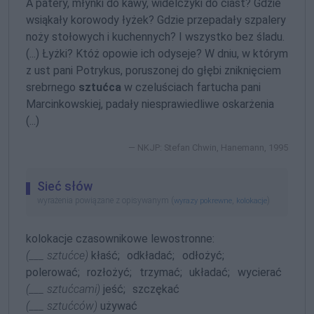
A patery, młynki do kawy, widelczyki do ciast? Gdzie
wsiąkały korowody łyżek? Gdzie przepadały szpalery
noży stołowych i kuchennych? I wszystko bez śladu.
(...) Łyżki? Któż opowie ich odyseje? W dniu, w którym
z ust pani Potrykus, poruszonej do głębi zniknięciem
srebrnego
sztućca
w czeluściach fartucha pani
Marcinkowskiej, padały niesprawiedliwe oskarżenia
(...)
NKJP: Stefan Chwin, Hanemann, 1995
Sieć słów
wyrażenia powiązane z opisywanym (
,
)
wyrazy pokrewne
kolokacje
kolokacje czasownikowe lewostronne:
(___ sztućce)
kłaść;
odkładać;
odłożyć;
polerować;
rozłożyć;
trzymać;
układać;
wycierać
(___ sztućcami)
jeść;
szczękać
(___ sztućców)
używać