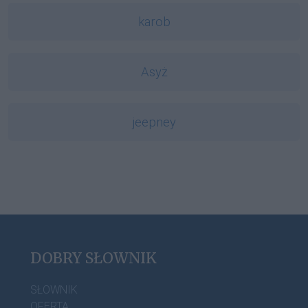
karob
Asyż
jeepney
DOBRY SŁOWNIK
SŁOWNIK
OFERTA