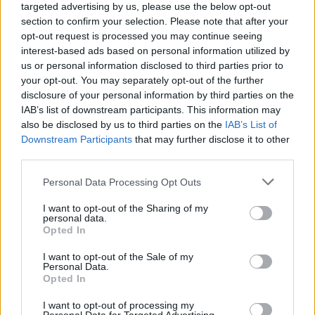
targeted advertising by us, please use the below opt-out
formy w tabelce:
section to confirm your selection. Please note that after your
opt-out request is processed you may continue seeing
formy alfabetycznie:
interest-based ads based on personal information utilized by
us or personal information disclosed to third parties prior to
sztućca; sztućcach; sztućcami; sztućce; sztućcem;
your opt-out. You may separately opt-out of the further
sztućcom; sztućców; sztućcowi; sztućcu; sztuciec
disclosure of your personal information by third parties on the
IAB’s list of downstream participants. This information may
also be disclosed by us to third parties on the
IAB’s List of
ZGŁOŚ POPRAWKĘ
Downstream Participants
that may further disclose it to other
third parties.
Please note that this website/app uses one or more Google
Personal Data Processing Opt Outs
services and may gather and store information including but
not limited to your visit or usage behaviour. You may click to
I want to opt-out of the Sharing of my
personal data.
grant or deny consent to Google and its third-party tags to
Opted In
use your data for below specified purposes in below Google
consent section.
I want to opt-out of the Sale of my
Personal Data.
Opted In
I want to opt-out of processing my