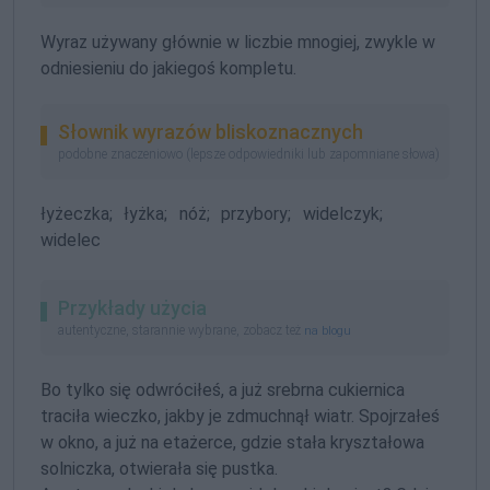
Wyraz używany głównie w liczbie mnogiej, zwykle w
odniesieniu do jakiegoś kompletu.
Słownik wyrazów bliskoznacznych
podobne znaczeniowo (lepsze odpowiedniki lub zapomniane słowa)
łyżeczka;
łyżka;
nóż;
przybory;
widelczyk;
widelec
Przykłady użycia
autentyczne, starannie wybrane, zobacz też
na blogu
Bo tylko się odwróciłeś, a już srebrna cukiernica
traciła wieczko, jakby je zdmuchnął wiatr. Spojrzałeś
w okno, a już na etażerce, gdzie stała kryształowa
solniczka, otwierała się pustka.