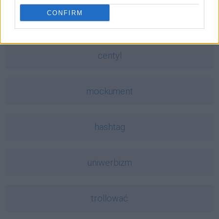
CONFIRM
Mogą Cię zainteresować również hasła
centyl
mockument
hashtag
uniwerbizm
trollować