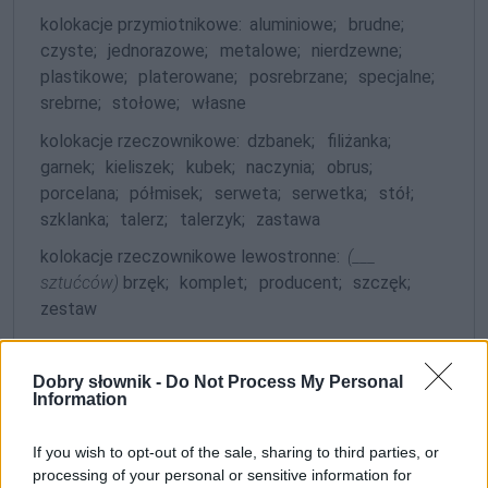
kolokacje przymiotnikowe:
aluminiowe;
brudne;
czyste;
jednorazowe;
metalowe;
nierdzewne;
plastikowe;
platerowane;
posrebrzane;
specjalne;
srebrne;
stołowe;
własne
kolokacje rzeczownikowe:
dzbanek;
filiżanka;
garnek;
kieliszek;
kubek;
naczynia;
obrus;
porcelana;
półmisek;
serweta;
serwetka;
stół;
szklanka;
talerz;
talerzyk;
zastawa
kolokacje rzeczownikowe lewostronne:
(___
sztućców)
brzęk;
komplet;
producent;
szczęk;
zestaw
Gramatyka
Dobry słownik -
Do Not Process My Personal
Information
rzeczownik
rodzaj męskorzeczowy
odmienny
If you wish to opt-out of the sale, sharing to third parties, or
processing of your personal or sensitive information for