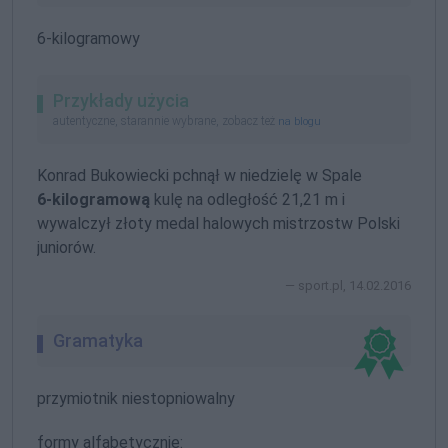
6-kilogramowy
Przykłady użycia
autentyczne, starannie wybrane, zobacz też
na blogu
Konrad Bukowiecki pchnął w niedzielę w Spale
6-kilogramową
kulę na odległość 21,21 m i
wywalczył złoty medal halowych mistrzostw Polski
juniorów.
sport.pl, 14.02.2016
Gramatyka
przymiotnik niestopniowalny
formy alfabetycznie: