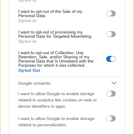
O poprawnym użyciu
za pomocą
,
z pomocą
,
przy pomocy
Opted In
use your data for below specified purposes in below Google
Gdzie postawić przecinek?
consent section.
I want to opt-out of the Sale of my
Personal Data.
Odmiana:
arkana
czy
arkany
Opted In
Ciekawostki
I want to opt-out of processing my
Personal Data for Targeted Advertising.
Opted In
Sapieha
— Celownik od
Sapieha
od XVII do XVIII wieku
(prawda niespodziana)
I want to opt-out of Collection, Use,
Retention, Sale, and/or Sharing of my
ambicja
— Ambicje nadambitnych
Personal Data that Is Unrelated with the
Purposes for which it was collected.
Konstantynopolitanka
— A na blogu
Opted Out
Google consents
Mogą Cię zainteresować również hasła
I want to allow Google to enable storage
related to analytics like cookies on web or
dziewica
device identifiers in apps.
I want to allow Google to enable storage
related to personalization.
event