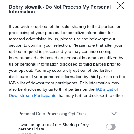
Dobry słownik -
Do Not Process My Personal
Information
If you wish to opt-out of the sale, sharing to third parties, or
processing of your personal or sensitive information for
targeted advertising by us, please use the below opt-out
section to confirm your selection. Please note that after your
opt-out request is processed you may continue seeing
interest-based ads based on personal information utilized by
us or personal information disclosed to third parties prior to
your opt-out. You may separately opt-out of the further
Pozostały wątpliwości? Brakuje czegoś w haśle?
disclosure of your personal information by third parties on the
Zobacz, co zyskują abonenci Dobrego słownika.
IAB’s list of downstream participants. This information may
also be disclosed by us to third parties on the
IAB’s List of
Downstream Participants
that may further disclose it to other
SPRAWDŹ
third parties.
Please note that this website/app uses one or more Google
Personal Data Processing Opt Outs
services and may gather and store information including but
Często sprawdzane
not limited to your visit or usage behaviour. You may click to
I want to opt-out of the Sharing of my
personal data.
grant or deny consent to Google and its third-party tags to