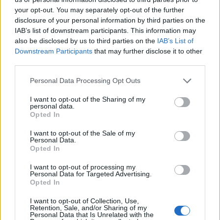
Często sprawdzane
your opt-out. You may separately opt-out of the further
Odmiana: o
potrafiąc
,
potrafiący
i
potrafiwszy
disclosure of your personal information by third parties on the
IAB’s list of downstream participants. This information may
Imbus
czy
inbus
?
also be disclosed by us to third parties on the
IAB’s List of
Charakterystyka gramatyczna zaimka zwrotnego
się
Downstream Participants
that may further disclose it to other
third parties.
Ciekawostki
Please note that this website/app uses one or more Google
Personal Data Processing Opt Outs
services and may gather and store information including but
jak w dym
— Skąd ten dym?
not limited to your visit or usage behaviour. You may click to
I want to opt-out of the Sharing of my
personal data.
event
— Dawniej, panie, to dopiero były
ewenta
!
grant or deny consent to Google and its third-party tags to
Opted In
use your data for below specified purposes in below Google
wigilijny
— O nieistniejącym (?)
wilijny
consent section.
I want to opt-out of the Sale of my
Personal Data.
Opted In
Mogą Cię zainteresować również hasła
I want to opt-out of processing my
Personal Data for Targeted Advertising.
hat-trick
Opted In
I want to opt-out of Collection, Use,
Retention, Sale, and/or Sharing of my
Personal Data that Is Unrelated with the
asterysk