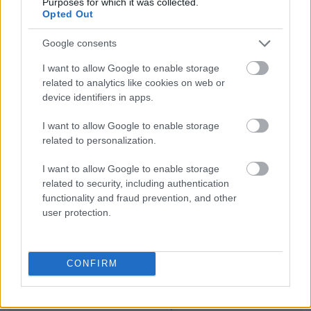
Purposes for which it was collected.
Opted Out
Google consents
wychynąć
I want to allow Google to enable storage
related to analytics like cookies on web or
device identifiers in apps.
sylogizm
I want to allow Google to enable storage
related to personalization.
buddyzm
I want to allow Google to enable storage
related to security, including authentication
functionality and fraud prevention, and other
koncyliacyjny
user protection.
zzuć
CONFIRM
wszcząć