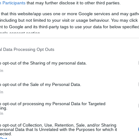
Participants
that may further disclose it to other third parties.
 that this website/app uses one or more Google services and may gath
including but not limited to your visit or usage behaviour. You may click 
 to Google and its third-party tags to use your data for below specifi
ogle consent section.
l Data Processing Opt Outs
o opt-out of the Sharing of my personal data.
In
o opt-out of the Sale of my Personal Data.
In
to opt-out of processing my Personal Data for Targeted
ing.
In
o opt-out of Collection, Use, Retention, Sale, and/or Sharing
liwości? Brakuje czegoś w haśle?
ersonal Data that Is Unrelated with the Purposes for which it
lected.