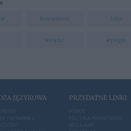
a
ał
kwarantanna
bóbr
wytężyć
arpeggio
DZA JĘZYKOWA
PRZYDATNE LINKI
ENDIUM
POMOC
IK POPRAWNEJ
POLITYKA PRYWATNOŚCI
ZCZYZNY
REGULAMIN