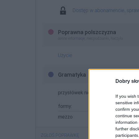
Dostęp w abonamencie, spra
Poprawna polszczyzna
cenne informacje, niespodzianki, haczyki
Użycie
Gramatyka
Dobry sło
przysłówek nieodprzymiotnikowy
If you wish 
sensitive in
formy:
confirm you
continue se
mezzo
information 
further disc
participants
ZGŁOŚ POPRAWKĘ