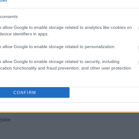
ują abonenci Dobrego słownika.
Out
consents
SPRAWDŹ
o allow Google to enable storage related to analytics like cookies on
evice identifiers in apps.
o allow Google to enable storage related to personalization.
o allow Google to enable storage related to security, including
ć od wielkiej litery?
cation functionality and fraud prevention, and other user protection.
CONFIRM
jskie