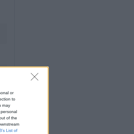
sonal or
ection to
ou may
 personal
out of the
 downstream
B’s List of