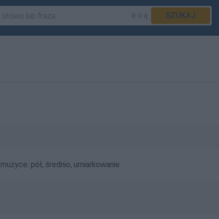
é ü ą
SZUKAJ
uzyce: pół, średnio, umiarkowanie