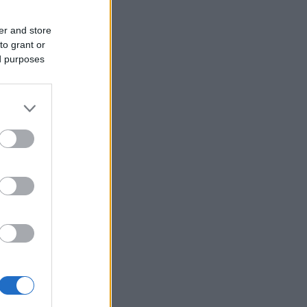
er and store
to grant or
ed purposes