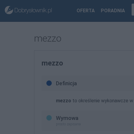
OFERTA
PORADNIA
mezzo
mezzo
Definicja
mezzo
to określenie wykonawcze w m
Wymowa
prosto zapisana