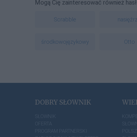
Mogą Cię zainteresować również hasł
Scrabble
nasięźrz
środkowojęzykowy
Otto
DOBRY SŁOWNIK
WIE
SŁOWNIK
KOMP
OFERTA
SŁOWN
PROGRAM PARTNERSKI
POLS