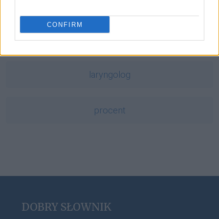
tabloid
CONFIRM
edykuł
laryngolog
procent
DOBRY SŁOWNIK