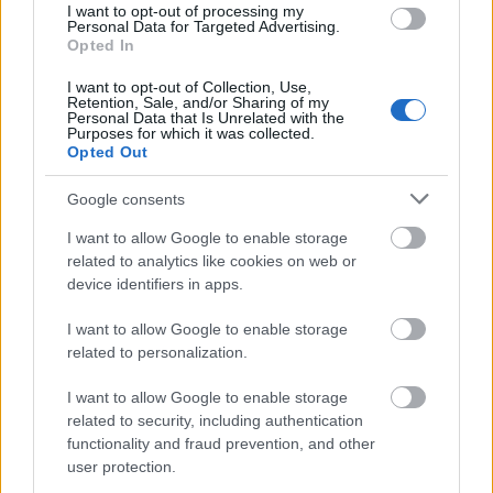
komputer
— A na blogu
I want to opt-out of processing my
Personal Data for Targeted Advertising.
Kraków
— O pochodzeniu nazwy wąwozu i kijach
Opted In
I want to opt-out of Collection, Use,
Retention, Sale, and/or Sharing of my
Mogą Cię zainteresować również hasła
Personal Data that Is Unrelated with the
Purposes for which it was collected.
Opted Out
decoupage
Google consents
I want to allow Google to enable storage
ork
related to analytics like cookies on web or
device identifiers in apps.
I want to allow Google to enable storage
plurale tantum
related to personalization.
I want to allow Google to enable storage
arganowy
related to security, including authentication
functionality and fraud prevention, and other
user protection.