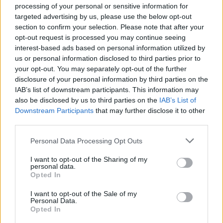
processing of your personal or sensitive information for
targeted advertising by us, please use the below opt-out
section to confirm your selection. Please note that after your
opt-out request is processed you may continue seeing
Pozostały wątpliwości? Brakuje czegoś w haśle?
interest-based ads based on personal information utilized by
Zobacz, co zyskują abonenci Dobrego słownika.
us or personal information disclosed to third parties prior to
your opt-out. You may separately opt-out of the further
SPRAWDŹ
disclosure of your personal information by third parties on the
IAB’s list of downstream participants. This information may
also be disclosed by us to third parties on the
IAB’s List of
Downstream Participants
that may further disclose it to other
Często sprawdzane
third parties.
Koleś — kto to i czy to ładnie tak mówić?
Please note that this website/app uses one or more Google
Personal Data Processing Opt Outs
services and may gather and store information including but
Warianty:
ściśle
czy
ścisło
?
not limited to your visit or usage behaviour. You may click to
I want to opt-out of the Sharing of my
Dawne i współczesne użycie
personal data.
grant or deny consent to Google and its third-party tags to
Opted In
use your data for below specified purposes in below Google
consent section.
Ciekawostki
I want to opt-out of the Sale of my
Personal Data.
Opted In
mać
—
Mać
— dawne znaczenie