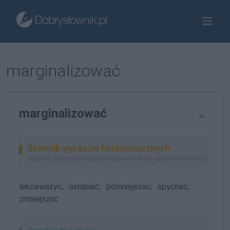
marginalizować
marginalizować
Słownik wyrazów bliskoznacznych
podobne znaczeniowo (lepsze odpowiedniki lub zapomniane słowa)
lekceważyć;
osłabiać;
pomniejszać;
spychać;
zmniejszać