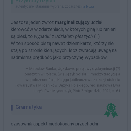
Przykłady użycia
autentyczne, starannie wybrane, zobacz też
na blogu
Jeszcze jeden zwrot
marginalizujący
udział
kierowców w zdarzeniach, w których giną lub ranieni
są piesi, to
wypadki z udziałem pieszych
(...)
W ten sposób piszą nawet dziennikarze, którzy nie
stają po stronie kierujących, lecz zwracają uwagą na
nadmierną prędkość jako przyczynę wypadków.
Mirosław Bańko, Językowe przejawy dyskryminacji (?)
pieszych w Polsce, (w:) Język polski — między tradycją a
współczesnością. Księga jubileuszowa z okazji stulecia
Towarzystwa Miłośników Języka Polskiego, red. naukowa Ewa
Horyń, Ewa Młynarczyk, Piotr Żmigrodzki, 2021, s. 61
Gramatyka
czasownik aspekt niedokonany przechodni