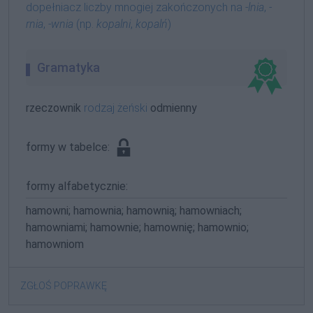
dopełniacz liczby mnogiej zakończonych na
-lnia
,
-
rnia
,
-wnia
(np.
kopalni
,
kopalń
)
Gramatyka
rzeczownik
rodzaj żeński
odmienny
formy w tabelce:
formy alfabetycznie:
hamowni; hamownia; hamownią; hamowniach;
hamowniami; hamownie; hamownię; hamownio;
hamowniom
ZGŁOŚ POPRAWKĘ