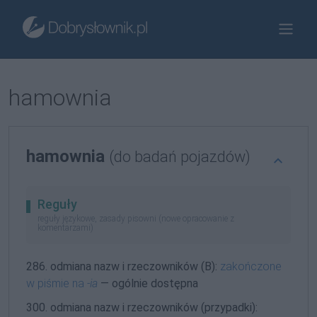
hamownia
hamownia
(do badań pojazdów)
Reguły
reguły językowe, zasady pisowni (nowe opracowanie z
komentarzami)
286. odmiana nazw i rzeczowników (B):
zakończone
w piśmie na
-ia
— ogólnie dostępna
300. odmiana nazw i rzeczowników (przypadki):