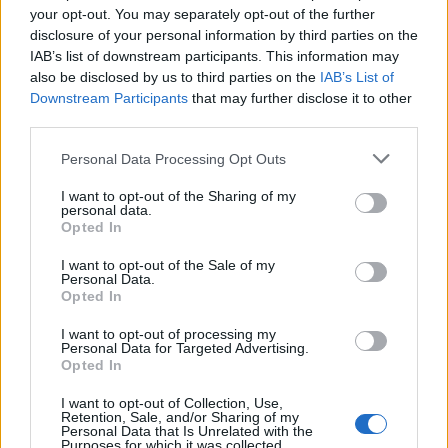
Jak się cudzysłów nie odmienia
your opt-out. You may separately opt-out of the further
O zapisie nazwy najwyższego szczytu Wietnamu
disclosure of your personal information by third parties on the
IAB’s list of downstream participants. This information may
Jaki zaimek, przymiotnik i czasownik
also be disclosed by us to third parties on the
IAB’s List of
Downstream Participants
that may further disclose it to other
Ciekawostki
third parties.
niechybny
— O dawnym
niechybnym
i dawniejszym jeszcze
Please note that this website/app uses one or more Google
Personal Data Processing Opt Outs
services and may gather and store information including but
chybnym
not limited to your visit or usage behaviour. You may click to
I want to opt-out of the Sharing of my
jak Piłat w Credo
— Jeszcze o Piłacie
personal data.
grant or deny consent to Google and its third-party tags to
Opted In
rzeczownik
— O odmianie rzeczowników na blogu
use your data for below specified purposes in below Google
consent section.
I want to opt-out of the Sale of my
Personal Data.
Opted In
Mogą Cię zainteresować również hasła
I want to opt-out of processing my
Personal Data for Targeted Advertising.
opos
Opted In
I want to opt-out of Collection, Use,
Retention, Sale, and/or Sharing of my
Personal Data that Is Unrelated with the
baron
Purposes for which it was collected.