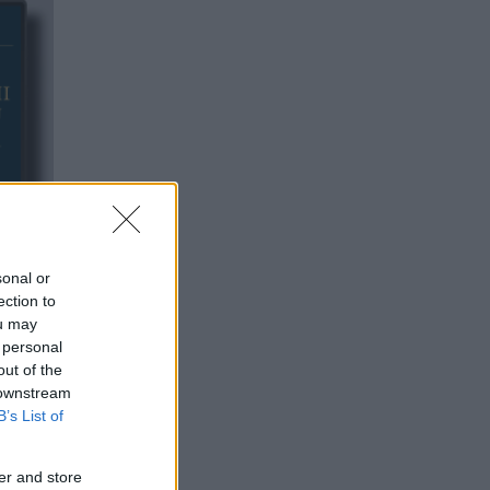
sonal or
ection to
ou may
 personal
out of the
 downstream
B’s List of
er and store