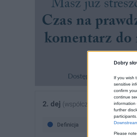
Dobry sło
If you wish 
sensitive in
confirm you
continue se
2. dej
(współcześnie)
information 
further disc
participants
Downstream 
Definicja
Please note