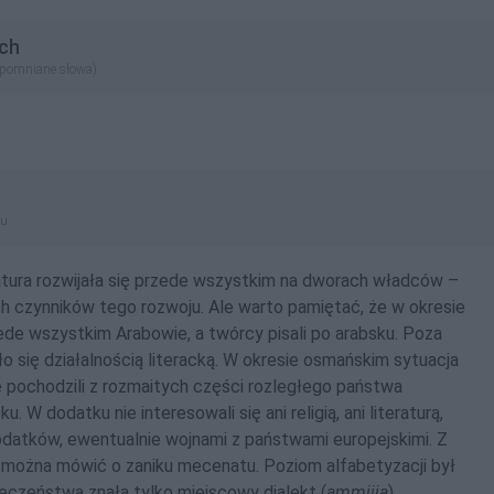
ch
apomniane słowa)
gu
atura rozwijała się przede wszystkim na dworach władców –
h czynników tego rozwoju. Ale warto pamiętać, że w okresie
de wszystkim Arabowie, a twórcy pisali po arabsku. Poza
 się działalnością literacką. W okresie osmańskim sytuacja
 pochodzili z rozmaitych części rozległego państwa
. W dodatku nie interesowali się ani religią, ani literaturą,
datków, ewentualnie wojnami z państwami europejskimi. Z
można mówić o zaniku mecenatu. Poziom alfabetyzacji był
eczeństwa znała tylko miejscowy dialekt (
ammijja
).