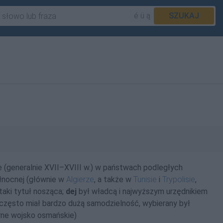
é ü ą
SZUKAJ
 (generalnie XVII–XVIII w.) w państwach podległych
nocnej (głównie w
Algierze
, a także w
Tunisie
i
Trypolisie
,
taki tytuł nosząca;
dej
był władcą i najwyższym urzędnikiem
le często miał bardzo dużą samodzielność, wybierany był
arne wojsko osmańskie)