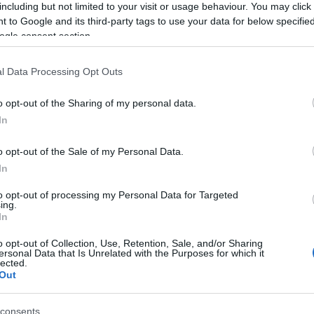
including but not limited to your visit or usage behaviour. You may click 
iową postawę względem społeczeństwa, zwłaszcza poprzez
 to Google and its third-party tags to use your data for below specifi
zakładanie zrzutek na portalach dla potrzebujących; słowo
ogle consent section.
l Data Processing Opt Outs
ch
apomniane słowa)
o opt-out of the Sharing of my personal data.
In
żyt
o opt-out of the Sale of my Personal Data.
In
to opt-out of processing my Personal Data for Targeted
ing.
In
gu
o opt-out of Collection, Use, Retention, Sale, and/or Sharing
ersonal Data that Is Unrelated with the Purposes for which it
zrzutki, jednak już spotkałam się z pretensjami, że to
lected.
Out
am za zbiórkę. Rozumiem, że ludzkie odruchy pomiędzy
zdzierżenia dla niektórych. A ja właśnie uważam, że warto
ę, by jeszcze bardziej podkreślić kontrast między
consents