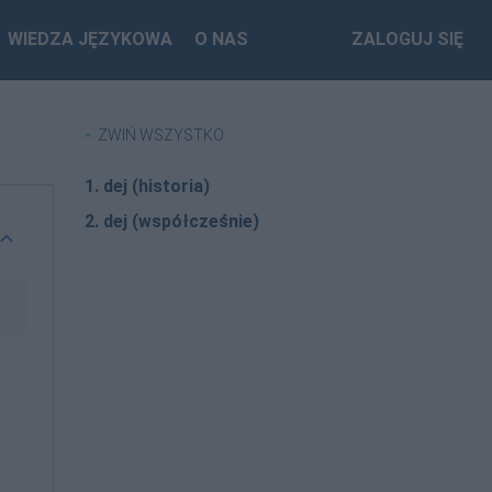
WIEDZA JĘZYKOWA
O NAS
ZALOGUJ SIĘ
ZWIŃ WSZYSTKO
1. dej (historia)
2. dej (współcześnie)