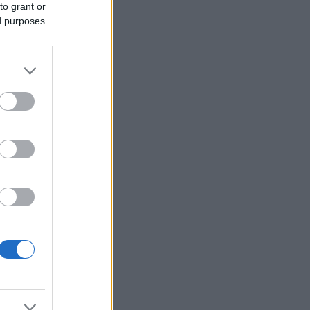
to grant or
ed purposes