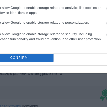
śbą o pomoc. No cóż, przepraszam, że ośmielę się wrzucić
o allow Google to enable storage related to analytics like cookies on
ziennego wrzucania memów. No ale jeszcze się taki nie
evice identifiers in apps.
o allow Google to enable storage related to personalization.
post na profilu
Dej, mam horom curke
, facebook.com, 08.12.2025
o allow Google to enable storage related to security, including
cation functionality and fraud prevention, and other user protection.
CONFIRM
w czy brajanków dołącza ogólniejszy (bo obupłciowy)
dej
.
 na przykład umieszcza na portalu zrzutka.pl zbiórkę o
 Proszę o pomoc!
, w której pisze tak:
nacechowany
odmienny