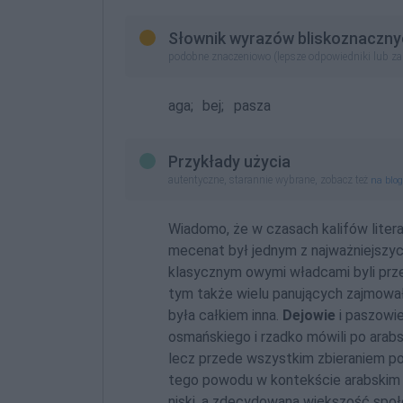
Słownik wyrazów bliskoznaczny
podobne znaczeniowo (lepsze odpowiedniki lub z
aga;
bej;
pasza
Przykłady użycia
autentyczne, starannie wybrane, zobacz też
na blo
Wiadomo, że w czasach kalifów liter
mecenat był jednym z najważniejszyc
klasycznym owymi władcami byli prze
tym także wielu panujących zajmowało
była całkiem inna.
Dejowie
i paszowie
osmańskiego i rzadko mówili po arabsku
lecz przede wszystkim zbieraniem po
tego powodu w kontekście arabskim 
niski, a zdecydowana większość społ