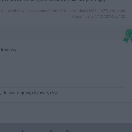
ry algierskiej w okresie osmańskim Sa’id al-Mindasi (1583–1677), Litteraria
Copernicana 1(13)/2014, s. 102
dmienny
; dejów; dejowi; dejowie; deju