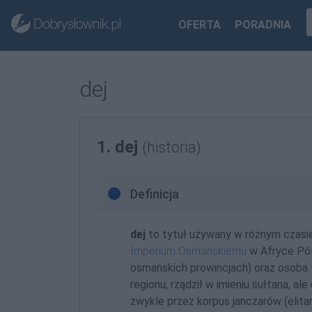
OFERTA
PORADNIA
dej
1. dej
(historia)
Definicja
dej
to tytuł używany w różnym czasie
Imperium Osmańskiemu
w Afryce Pół
osmańskich prowincjach) oraz osoba 
regionu, rządził w imieniu sułtana, a
zwykle przez korpus janczarów (elit