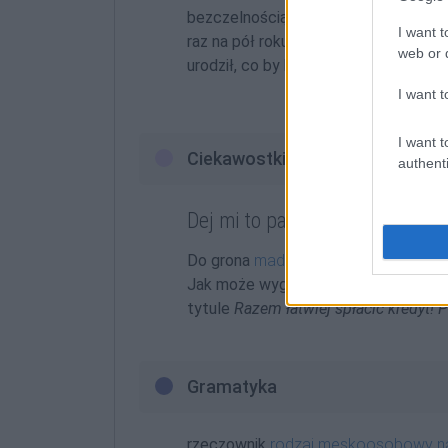
bezczelnością
dejów
i prawdziwą pro
I want t
raz na pół roku/rok zbiórkę mimo cod
web or d
urodził, co by każdemu dogodził.
I want t
I want t
Ciekawostki
authenti
Dej mi to panie za darmo
Do grona
madek
, tatełów, bombelkó
Jak może wyglądać jego aktywność? A
tytule
Razem łatwiej spłacić kredyt!
Gramatyka
rzeczownik
rodzaj męskoosobowy 