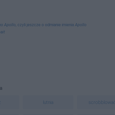
go Apollo
, czyli jeszcze o odmianie imienia
Apollo
ait
a
z
lutnia
scrobblowa