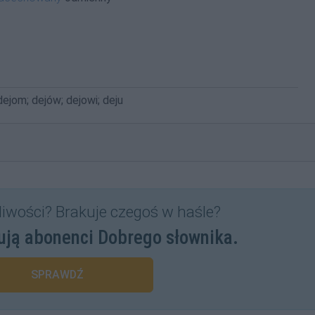
 dejom; dejów; dejowi; deju
liwości? Brakuje czegoś w haśle?
ują abonenci Dobrego słownika.
SPRAWDŹ