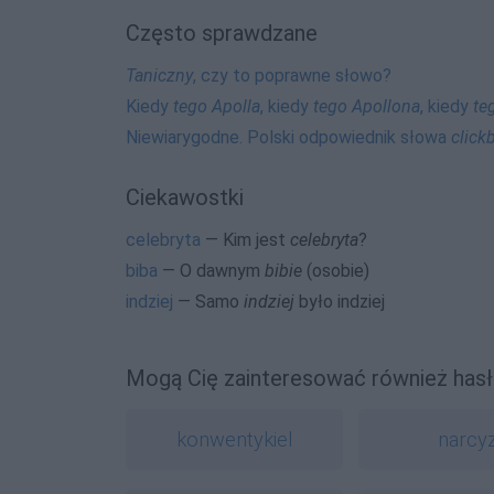
Często sprawdzane
Taniczny
, czy to poprawne słowo?
Kiedy
tego Apolla
, kiedy
tego Apollona
, kiedy
te
Niewiarygodne. Polski odpowiednik słowa
clickb
Ciekawostki
celebryta
— Kim jest
celebryta
?
biba
— O dawnym
bibie
(osobie)
indziej
— Samo
indziej
było indziej
Mogą Cię zainteresować również hasł
konwentykiel
narcy