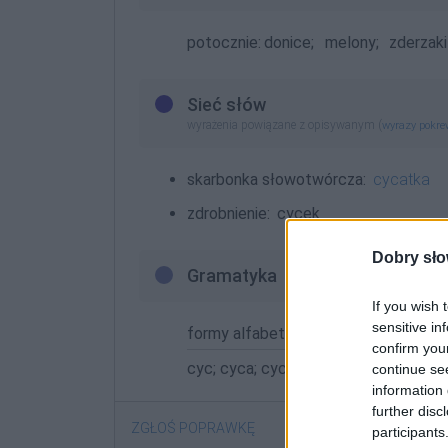
potocznie:
donice;
melony;
zderzaki
Sieć słów
wyrażenia powiązane z opisywanym (
wyrazy pokr
skarbonka słowotwórcza:
cycatka
zdrobnienie:
cycek
Dobry sło
Gramatyka
If you wish 
sensitive in
formy alfabetycznie:
confirm you
cyc; cyca; cycach; cycami; cyce; cy
continue se
information 
further disc
ZGŁOŚ POPRAWKĘ
participants