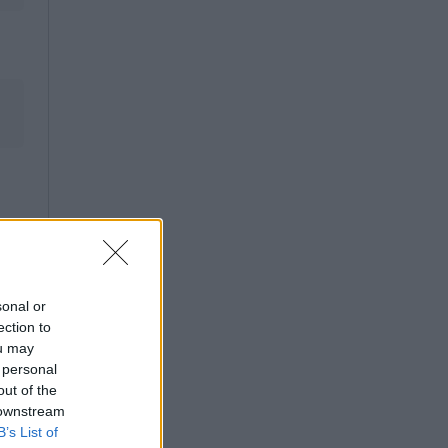
sonal or
ection to
ou may
 personal
out of the
 downstream
B’s List of