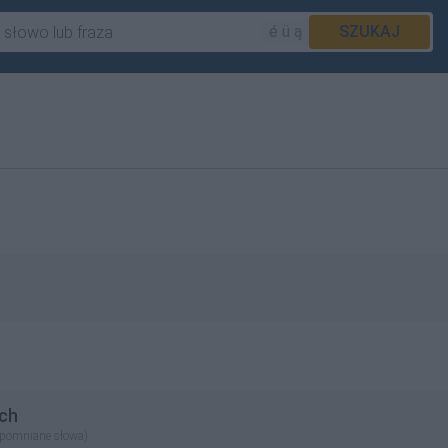
é ü ą
SZUKAJ
ch
apomniane słowa)