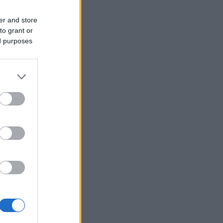
er and store
to grant or
ed purposes