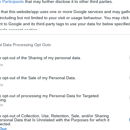
Participants
that may further disclose it to other third parties.
 that this website/app uses one or more Google services and may gath
including but not limited to your visit or usage behaviour. You may click 
 to Google and its third-party tags to use your data for below specifi
ogle consent section.
l Data Processing Opt Outs
o opt-out of the Sharing of my personal data.
In
o opt-out of the Sale of my Personal Data.
In
to opt-out of processing my Personal Data for Targeted
ing.
In
o opt-out of Collection, Use, Retention, Sale, and/or Sharing
liwości? Brakuje czegoś w haśle?
ersonal Data that Is Unrelated with the Purposes for which it
lected.
ują abonenci Dobrego słownika.
Out