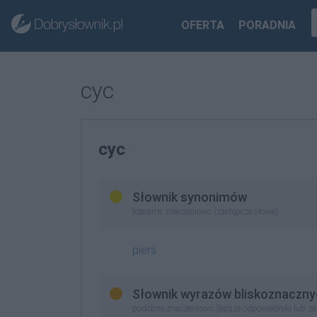
OFERTA
PORADNIA
cyc
cyc
Słownik synonimów
tożsame znaczeniowo (zastępcze słowa)
pierś
Słownik wyrazów bliskoznaczny
podobne znaczeniowo (lepsze odpowiedniki lub z