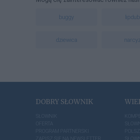
buggy
lipdub
dziewica
narcy
DOBRY SŁOWNIK
WIE
SŁOWNIK
KOMP
OFERTA
SŁOWN
PROGRAM PARTNERSKI
POLS
ZAPISZ SIĘ NA NEWSLETTER
SŁOWN