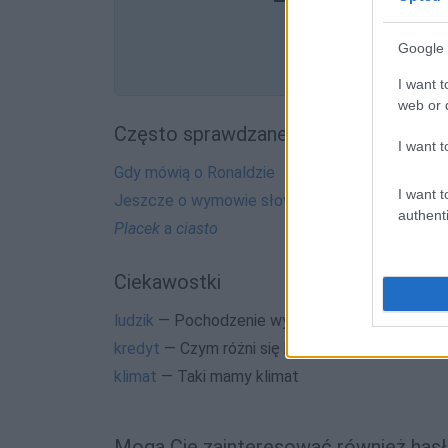
Google 
I want t
web or d
Często sprawdzane
I want t
Gdy mówią o Ronaldzie
I want t
Jeszcze o wymowie słowa
kakao
authenti
Placek
a
ciasto
Ciekawostki
ludzik
— Pochodzenie wyrazu
ludzik
kredyt
— Czym różni się kredyt od pożyczki
klimat
— Taki mamy klimat
Mogą Cię zainteresować również hasł