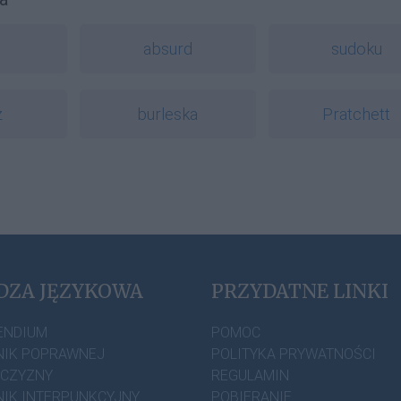
absurd
sudoku
z
burleska
Pratchett
DZA JĘZYKOWA
PRZYDATNE LINKI
ENDIUM
POMOC
IK POPRAWNEJ
POLITYKA PRYWATNOŚCI
ZCZYZNY
REGULAMIN
IK INTERPUNKCYJNY
POBIERANIE