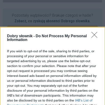
Pozostały wątpliwości? Brakuje czegoś w haśle?
Zobacz, co zyskują abonenci Dobrego słownika.
SPRAWDŹ
Dobry słownik -
Do Not Process My Personal
Information
If you wish to opt-out of the sale, sharing to third parties, or
Często sprawdzane
processing of your personal or sensitive information for
Wieloznaczne słowo
dziesiątek
targeted advertising by us, please use the below opt-out
section to confirm your selection. Please note that after your
Z punktu widzenia ilości kradzieży
— czy to poprawnie?
opt-out request is processed you may continue seeing
Marsz po dopełniacz
interest-based ads based on personal information utilized by
us or personal information disclosed to third parties prior to
your opt-out. You may separately opt-out of the further
Ciekawostki
disclosure of your personal information by third parties on the
IAB’s list of downstream participants. This information may
kłamać
— Pochodzenie polskiego
kłamać
also be disclosed by us to third parties on the
IAB’s List of
półpauza
— Półpauza na blogu