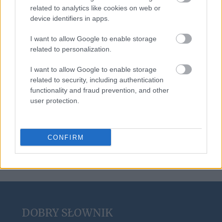
buggy
related to analytics like cookies on web or
device identifiers in apps.
I want to allow Google to enable storage
pasterka
related to personalization.
I want to allow Google to enable storage
goj
related to security, including authentication
functionality and fraud prevention, and other
user protection.
Łotwa
CONFIRM
DOBRY SŁOWNIK