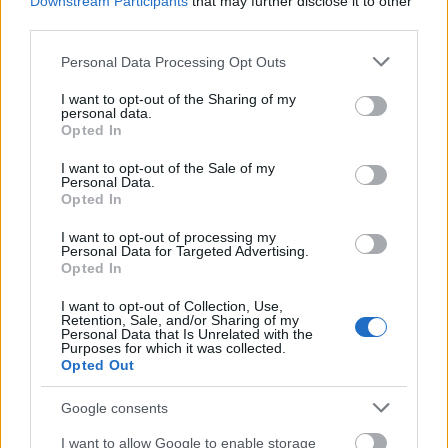
Downstream Participants
that may further disclose it to other
UMCS
— Dlaczego
Marii Curie-Skłodowskiej
, a nie
Marii
third parties.
Skłodowskiej-Curie
Please note that this website/app uses one or more Google
Personal Data Processing Opt Outs
services and may gather and store information including but
not limited to your visit or usage behaviour. You may click to
I want to opt-out of the Sharing of my
Mogą Cię zainteresować również hasła
personal data.
grant or deny consent to Google and its third-party tags to
Opted In
use your data for below specified purposes in below Google
consent section.
podawać w wątpliwość
I want to opt-out of the Sale of my
Personal Data.
Opted In
I want to opt-out of processing my
oboje
Personal Data for Targeted Advertising.
Opted In
I want to opt-out of Collection, Use,
okręt
Retention, Sale, and/or Sharing of my
Personal Data that Is Unrelated with the
Purposes for which it was collected.
Opted Out
rock and roll
Google consents
I want to allow Google to enable storage