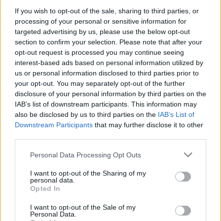
If you wish to opt-out of the sale, sharing to third parties, or
processing of your personal or sensitive information for
targeted advertising by us, please use the below opt-out
section to confirm your selection. Please note that after your
opt-out request is processed you may continue seeing
Pozostały wątpliwości? Brakuje czegoś w haśle?
interest-based ads based on personal information utilized by
Zobacz, co zyskują abonenci Dobrego słownika.
us or personal information disclosed to third parties prior to
your opt-out. You may separately opt-out of the further
SPRAWDŹ
disclosure of your personal information by third parties on the
IAB’s list of downstream participants. This information may
also be disclosed by us to third parties on the
IAB’s List of
Downstream Participants
that may further disclose it to other
third parties.
Często sprawdzane
Please note that this website/app uses one or more Google
Personal Data Processing Opt Outs
Jak odmieniać słowo
e-mail
services and may gather and store information including but
Mejlowe przypadki
not limited to your visit or usage behaviour. You may click to
I want to opt-out of the Sharing of my
personal data.
Wymowa w odmianie
grant or deny consent to Google and its third-party tags to
Opted In
use your data for below specified purposes in below Google
consent section.
I want to opt-out of the Sale of my
Ciekawostki
Personal Data.