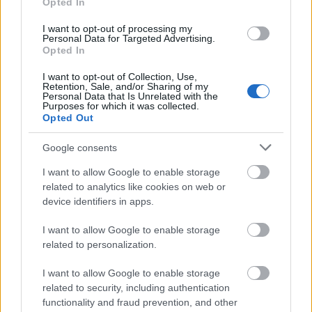
Opted In
balwierz
— O
balwierza
historii i dawnych wariantach
balbierz
,
barbierz
,
barwierz
I want to opt-out of processing my
Personal Data for Targeted Advertising.
biedronka
— Skąd nazwa biedronki?
Opted In
ciecz bordoska
— Pochodzenie nazwy
ciecz bordoska
I want to opt-out of Collection, Use,
Retention, Sale, and/or Sharing of my
Personal Data that Is Unrelated with the
Purposes for which it was collected.
Mogą Cię zainteresować również hasła
Opted Out
Google consents
rżnąć
I want to allow Google to enable storage
related to analytics like cookies on web or
device identifiers in apps.
ampersand
I want to allow Google to enable storage
related to personalization.
Apollo
I want to allow Google to enable storage
related to security, including authentication
functionality and fraud prevention, and other
didżej