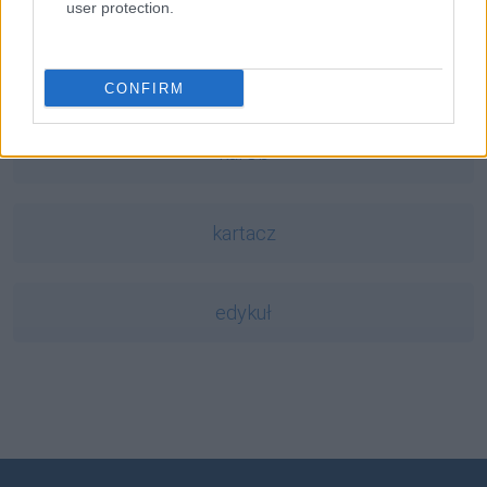
user protection.
performans
CONFIRM
karob
kartacz
edykuł