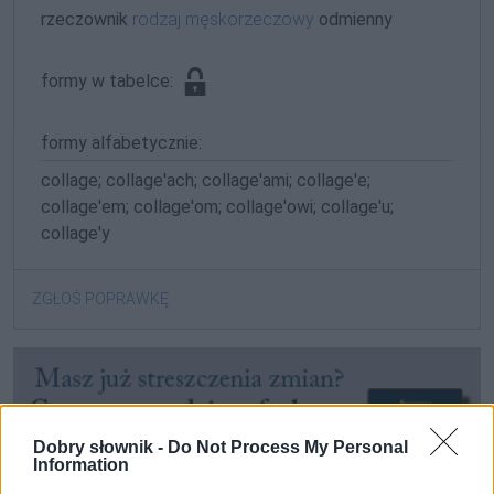
rzeczownik
rodzaj męskorzeczowy
odmienny
formy w tabelce:
formy alfabetycznie:
collage; collage'ach; collage'ami; collage'e;
collage'em; collage'om; collage'owi; collage'u;
collage'y
ZGŁOŚ POPRAWKĘ
Dobry słownik -
Do Not Process My Personal
Information