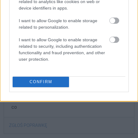
wynika, że tylko
co
piąty ma dobre relacje z
related to analytics like cookies on web or
przełożonymi,
co
trzeci narzeka na złe warunki pracy,
device identifiers in apps.
niesprawiedliwe traktowanie.
Co
drugiemu
I want to allow Google to enable storage
przeszkadza nadmiar formalności, biurokracja,
related to personalization.
kiepskie wynagrodzenie.
I want to allow Google to enable storage
Małgorzata Święchowicz, Newsweek, 7–13.10.2013, nr 41, s.
related to security, including authentication
40
functionality and fraud prevention, and other
user protection.
Gramatyka
CONFIRM
partykuła
formy:
co
ZGŁOŚ POPRAWKĘ