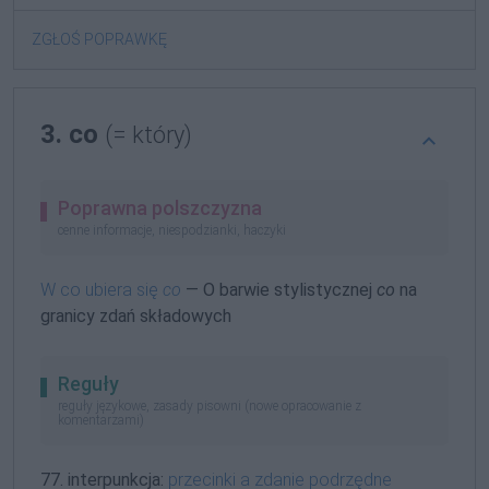
ZGŁOŚ POPRAWKĘ
3. co
(= który)
Poprawna polszczyzna
cenne informacje, niespodzianki, haczyki
W co ubiera się
co
— O barwie stylistycznej
co
na
granicy zdań składowych
Reguły
reguły językowe, zasady pisowni (nowe opracowanie z
komentarzami)
77. interpunkcja:
przecinki a zdanie podrzędne