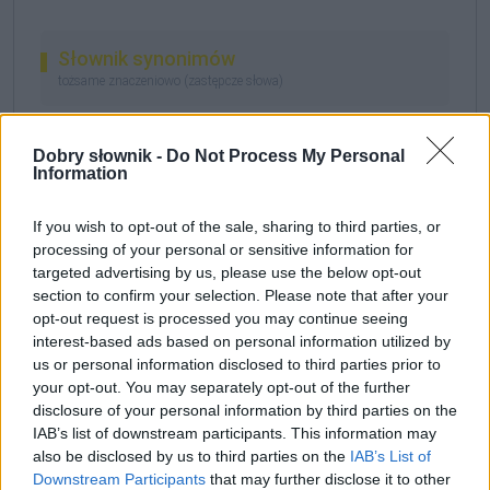
Słownik synonimów
tożsame znaczeniowo (zastępcze słowa)
który
Dobry słownik -
Do Not Process My Personal
Information
Przykłady użycia
If you wish to opt-out of the sale, sharing to third parties, or
autentyczne, starannie wybrane, zobacz też
na blogu
processing of your personal or sensitive information for
targeted advertising by us, please use the below opt-out
Opowiada o ciotce (...). O dziadku ze Śląska
section to confirm your selection. Please note that after your
Opolskiego, w czasie II wojny wcielonym do
opt-out request is processed you may continue seeing
interest-based ads based on personal information utilized by
Wehrmachtu,
co
podczas wędrówki frontowej
us or personal information disclosed to third parties prior to
zmienił mundur i wrócił do Polski z Armią Andersa.
your opt-out. You may separately opt-out of the further
disclosure of your personal information by third parties on the
Bernadeta Waszkielewicz, Wprost, nr 2, 7–12 stycznia 2014, s.
40
IAB’s list of downstream participants. This information may
also be disclosed by us to third parties on the
IAB’s List of
Downstream Participants
that may further disclose it to other