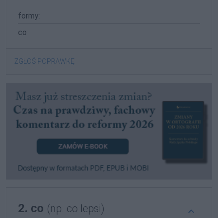
formy:
co
ZGŁOŚ POPRAWKĘ
2. co
(np. co lepsi)