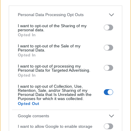
Gramatyka
third parties.
Please note that this website/app uses one or more Google
Personal Data Processing Opt Outs
spójnik
services and may gather and store information including but
not limited to your visit or usage behaviour. You may click to
I want to opt-out of the Sharing of my
personal data.
formy:
grant or deny consent to Google and its third-party tags to
Opted In
use your data for below specified purposes in below Google
co
consent section.
I want to opt-out of the Sale of my
Personal Data.
Opted In
ZGŁOŚ POPRAWKĘ
I want to opt-out of processing my
Personal Data for Targeted Advertising.
Opted In
4. co
(np. co czwarty)
I want to opt-out of Collection, Use,
Retention, Sale, and/or Sharing of my
Personal Data that Is Unrelated with the
Purposes for which it was collected.
Przykłady użycia
Opted Out
autentyczne, starannie wybrane, zobacz też
na blogu
Google consents
Z ubiegłorocznego opracowania wydziału analiz KGP
I want to allow Google to enable storage