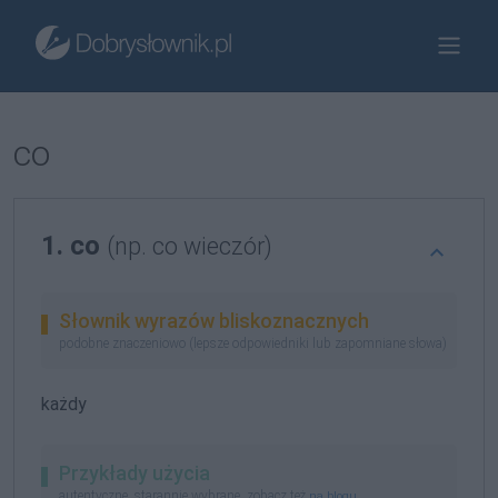
co
1. co
(np. co wieczór)
Słownik wyrazów bliskoznacznych
podobne znaczeniowo (lepsze odpowiedniki lub zapomniane słowa)
każdy
Przykłady użycia
autentyczne, starannie wybrane, zobacz też
na blogu