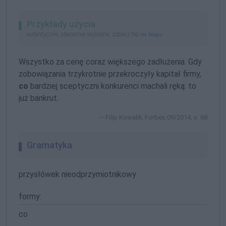
Przykłady użycia
autentyczne, starannie wybrane, zobacz też
na blogu
Wszystko za cenę coraz większego zadłużenia. Gdy
zobowiązania trzykrotnie przekroczyły kapitał firmy,
co
bardziej sceptyczni konkurenci machali ręką: to
już bankrut.
Filip Kowalik, Forbes 09/2014, s. 68
Gramatyka
przysłówek nieodprzymiotnikowy
formy:
co