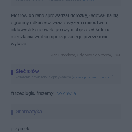
Pietrow
co
rano sprowadzał dorożkę, ładował na nią
ogromny odkurzacz wraz z wężem i mnóstwem
niklowych końcówek, po czym objeżdżał kolejno
mieszkania według sporządzanego przeze mnie
wykazu.
Jan Brzechwa, Gdy owoc dojrzewa, 1958
Sieć słów
wyrażenia powiązane z opisywanym (
,
)
wyrazy pokrewne
kolokacje
frazeologia, frazemy:
co chwila
Gramatyka
przyimek