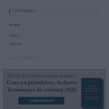
Gramatyka
spójnik
formy:
chociaż
ZGŁOŚ POPRAWKĘ