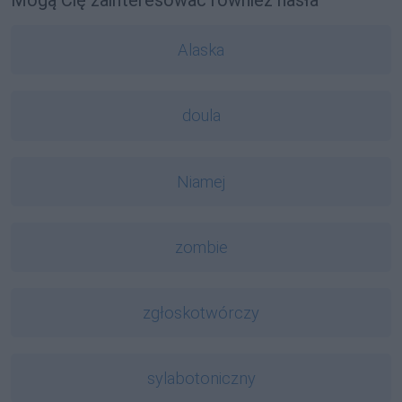
Mogą Cię zainteresować również hasła
Alaska
doula
Niamej
zombie
zgłoskotwórczy
sylabotoniczny