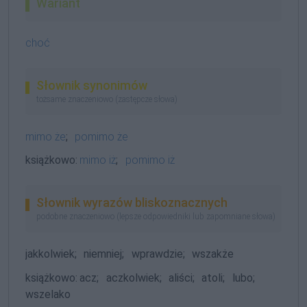
Wariant
choć
Słownik synonimów
tożsame znaczeniowo (zastępcze słowa)
mimo że
;
pomimo że
książkowo:
mimo iż
;
pomimo iż
Słownik wyrazów bliskoznacznych
podobne znaczeniowo (lepsze odpowiedniki lub zapomniane słowa)
jakkolwiek;
niemniej;
wprawdzie;
wszakże
książkowo:
acz;
aczkolwiek;
aliści;
atoli;
lubo;
wszelako