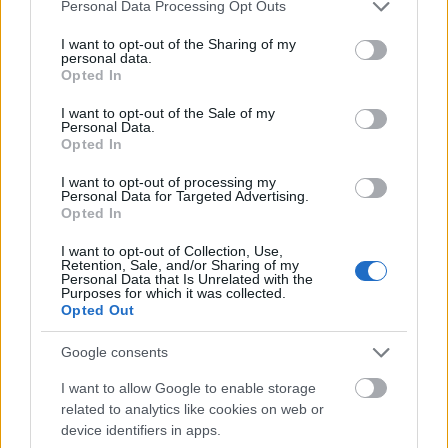
Please note that this website/app uses one or more Google
Personal Data Processing Opt Outs
services and may gather and store information including but
not limited to your visit or usage behaviour. You may click to
I want to opt-out of the Sharing of my
Wariant
personal data.
grant or deny consent to Google and its third-party tags to
Opted In
use your data for below specified purposes in below Google
(rzadziej)
choć
consent section.
I want to opt-out of the Sale of my
Personal Data.
Opted In
Słownik synonimów
I want to opt-out of processing my
tożsame znaczeniowo (zastępcze słowa)
Personal Data for Targeted Advertising.
Opted In
przynajmniej
I want to opt-out of Collection, Use,
Retention, Sale, and/or Sharing of my
Personal Data that Is Unrelated with the
Purposes for which it was collected.
Przykłady użycia
Opted Out
autentyczne, starannie wybrane, zobacz też
na blogu
Google consents
No to pięknie. Będę siedział na schodach jak dupa i
I want to allow Google to enable storage
czekał, aż żona łaskawie wróci. Dobrze, że
chociaż
related to analytics like cookies on web or
na dole drzwi można otworzyć bez klucza. Mamy
device identifiers in apps.