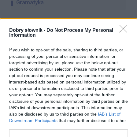
Gramatyka
partykuła
Dobry słownik -
Do Not Process My Personal
formy:
Information
chociaż
If you wish to opt-out of the sale, sharing to third parties, or
processing of your personal or sensitive information for
ZGŁOŚ POPRAWKĘ
targeted advertising by us, please use the below opt-out
section to confirm your selection. Please note that after your
opt-out request is processed you may continue seeing
interest-based ads based on personal information utilized by
3. chociaż
us or personal information disclosed to third parties prior to
your opt-out. You may separately opt-out of the further
disclosure of your personal information by third parties on the
IAB’s list of downstream participants. This information may
Definicja
also be disclosed by us to third parties on the
IAB’s List of
Downstream Participants
that may further disclose it to other
chociaż
używamy, żeby zaznaczyć coś, co w danej
third parties.
nie najlepszej sytuacji uważamy za korzystne