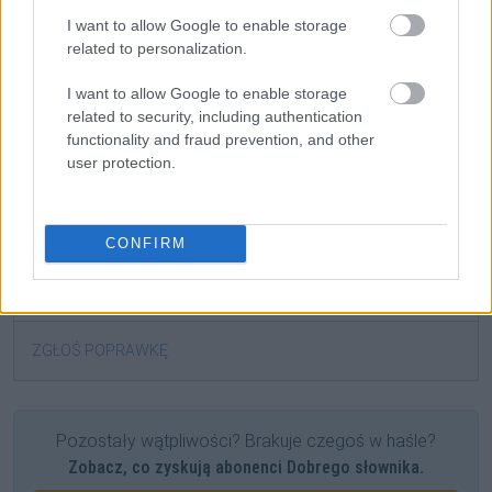
takie sprytne urządzenie, które zagaduje. Taki
I want to allow Google to enable storage
inteligentny domofon.
related to personalization.
NKJP: Mariusz Cieślik, Śmieszni kochankowie, 2004
I want to allow Google to enable storage
related to security, including authentication
Gramatyka
functionality and fraud prevention, and other
user protection.
partykuła
CONFIRM
formy:
chociaż
ZGŁOŚ POPRAWKĘ
Pozostały wątpliwości? Brakuje czegoś w haśle?
Zobacz, co zyskują abonenci Dobrego słownika.