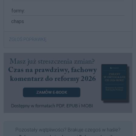
formy:
chaps
ZGŁOŚ POPRAWKĘ
Pozostały wątpliwości? Brakuje czegoś w haśle?