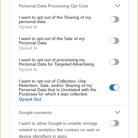
Please note that this website/app uses one or more Google
Personal Data Processing Opt Outs
Mogą Cię zainteresować również hasła
services and may gather and store information including but
not limited to your visit or usage behaviour. You may click to
I want to opt-out of the Sharing of my
personal data.
grant or deny consent to Google and its third-party tags to
pięćsetzłotowy
Opted In
use your data for below specified purposes in below Google
consent section.
I want to opt-out of the Sale of my
Personal Data.
kolumbarium
Opted In
I want to opt-out of processing my
Personal Data for Targeted Advertising.
darmozjad
Opted In
I want to opt-out of Collection, Use,
Retention, Sale, and/or Sharing of my
Personal Data that Is Unrelated with the
boysband
Purposes for which it was collected.
Opted Out
Google consents
laryngolog
I want to allow Google to enable storage
related to analytics like cookies on web or
device identifiers in apps.
Bóg