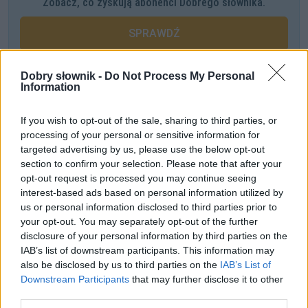
Zobacz, co zyskują abonenci Dobrego słownika.
SPRAWDŹ
Dobry słownik -
Do Not Process My Personal
Information
Często sprawdzane
Łączliwość
If you wish to opt-out of the sale, sharing to third parties, or
processing of your personal or sensitive information for
Jak zwracać się do arcybiskupa
targeted advertising by us, please use the below opt-out
Mam aby dwa jabłka
section to confirm your selection. Please note that after your
opt-out request is processed you may continue seeing
interest-based ads based on personal information utilized by
Ciekawostki
us or personal information disclosed to third parties prior to
your opt-out. You may separately opt-out of the further
triumwirat
— Pochodzenie, znaczenie, pisownia słowa
disclosure of your personal information by third parties on the
triumwirat
IAB’s list of downstream participants. This information may
ambicja
— Ambicje nadambitnych
also be disclosed by us to third parties on the
IAB’s List of
shot
— Byczy strzał. O nazwach shotów
Downstream Participants
that may further disclose it to other
third parties.