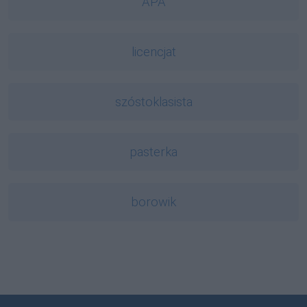
APA
licencjat
szóstoklasista
pasterka
borowik