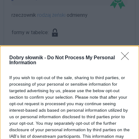
rzeczownik
rodzaj żeński
odmienny
formy w tabelce:
formy alfabetycznie:
Dobry słownik -
Do Not Process My Personal
Szyndrowska; Szyndrowską; Szyndrowskich;
Information
Szyndrowskie; Szyndrowskiej; Szyndrowskim;
Szyndrowskimi
If you wish to opt-out of the sale, sharing to third parties, or
processing of your personal or sensitive information for
targeted advertising by us, please use the below opt-out
ZGŁOŚ POPRAWKĘ
section to confirm your selection. Please note that after your
opt-out request is processed you may continue seeing
interest-based ads based on personal information utilized by
us or personal information disclosed to third parties prior to
your opt-out. You may separately opt-out of the further
disclosure of your personal information by third parties on the
IAB’s list of downstream participants. This information may