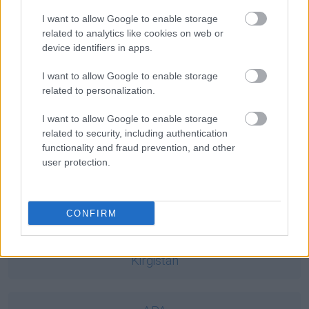
Ciekawostki
I want to allow Google to enable storage
familiarny
— Familiarny ton
related to analytics like cookies on web or
device identifiers in apps.
innymi słowy
— Skąd wzięła się forma
słowy
świątobliwy
— Gdy świętość jest podejrzana...
I want to allow Google to enable storage
related to personalization.
Mogą Cię zainteresować również hasła
I want to allow Google to enable storage
related to security, including authentication
functionality and fraud prevention, and other
wszcząć
user protection.
noż
CONFIRM
Kirgistan