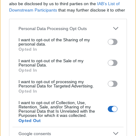
also be disclosed by us to third parties on the
IAB’s List of
Downstream Participants
that may further disclose it to other
third parties.
Please note that this website/app uses one or more Google
Personal Data Processing Opt Outs
services and may gather and store information including but
not limited to your visit or usage behaviour. You may click to
I want to opt-out of the Sharing of my
personal data.
Pozostały wątpliwości? Brakuje czegoś w haśle?
grant or deny consent to Google and its third-party tags to
Opted In
use your data for below specified purposes in below Google
Zobacz, co zyskują abonenci Dobrego słownika.
consent section.
I want to opt-out of the Sale of my
Personal Data.
SPRAWDŹ
Opted In
I want to opt-out of processing my
Personal Data for Targeted Advertising.
Opted In
Często sprawdzane
I want to opt-out of Collection, Use,
Czy można napisać
a żeby
?
Retention, Sale, and/or Sharing of my
Personal Data that Is Unrelated with the
Warianty: czy istnieje
kwiz
?
Purposes for which it was collected.
Opted Out
Od jakiej litery zapisywać
Google consents