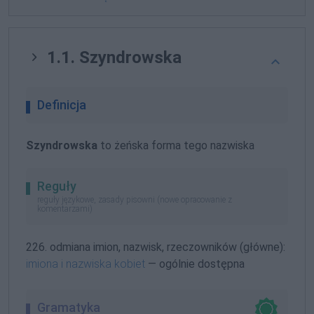
1.1. Szyndrowska
Definicja
Szyndrowska
to żeńska forma tego nazwiska
Reguły
reguły językowe, zasady pisowni (nowe opracowanie z
komentarzami)
226. odmiana imion, nazwisk, rzeczowników (główne):
imiona i nazwiska kobiet
— ogólnie dostępna
Gramatyka