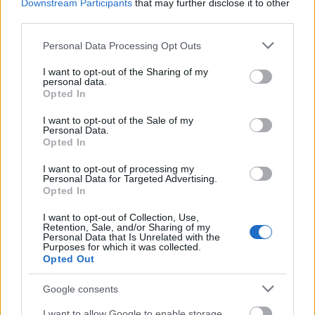
Downstream Participants
that may further disclose it to other
third parties.
Please note that this website/app uses one or more Google
Personal Data Processing Opt Outs
services and may gather and store information including but
Pozostały wątpliwości? Brakuje czegoś w haśle?
not limited to your visit or usage behaviour. You may click to
I want to opt-out of the Sharing of my
personal data.
Zobacz, co zyskują abonenci Dobrego słownika.
grant or deny consent to Google and its third-party tags to
Opted In
use your data for below specified purposes in below Google
SPRAWDŹ
consent section.
I want to opt-out of the Sale of my
Personal Data.
Opted In
I want to opt-out of processing my
Często sprawdzane
Personal Data for Targeted Advertising.
Opted In
Czym się wzniesiesz pionowo
I want to opt-out of Collection, Use,
Nieraz
czy
nie raz
?
Retention, Sale, and/or Sharing of my
Personal Data that Is Unrelated with the
Gdy przysłowia brak
Purposes for which it was collected.
Opted Out
Ciekawostki
Google consents
porzekadło
— Pochodzenie wyrazu
porzekadło
I want to allow Google to enable storage