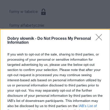
formy w tabelce:
formy alfabetycznie:
inkantacja; inkantacją; inkantacjach; inkantacjami;
Dobry słownik -
Do Not Process My Personal
inkantacje; inkantację; inkantacji; inkantacjo;
Information
inkantacjom
If you wish to opt-out of the sale, sharing to third parties, or
processing of your personal or sensitive information for
ZGŁOŚ POPRAWKĘ
targeted advertising by us, please use the below opt-out
section to confirm your selection. Please note that after your
opt-out request is processed you may continue seeing
interest-based ads based on personal information utilized by
us or personal information disclosed to third parties prior to
your opt-out. You may separately opt-out of the further
disclosure of your personal information by third parties on the
IAB’s list of downstream participants. This information may
also be disclosed by us to third parties on the
IAB’s List of