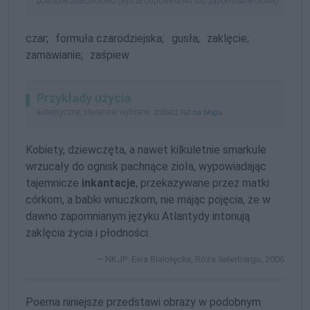
podobne znaczeniowo (lepsze odpowiedniki lub zapomniane słowa)
czar;
formuła czarodziejska;
gusła;
zaklęcie;
zamawianie;
zaśpiew
Przykłady użycia
autentyczne, starannie wybrane, zobacz też
na blogu
Kobiety, dziewczęta, a nawet kilkuletnie smarkule
wrzucały do ognisk pachnące zioła, wypowiadając
tajemnicze
inkantacje
, przekazywane przez matki
córkom, a babki wnuczkom, nie mając pojęcia, że w
dawno zapomnianym języku Atlantydy intonują
zaklęcia życia i płodności.
NKJP: Ewa Białołęcka, Róża Selerbergu, 2006
Poema niniejsze przedstawi obrazy w podobnym