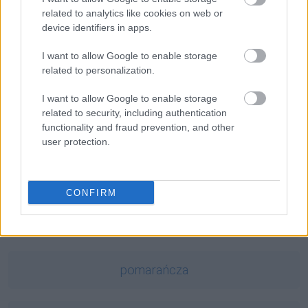
masala
— Masala definicją indyjskości
related to analytics like cookies on web or
device identifiers in apps.
lwia część
— Dlaczego
lwia
część?
I want to allow Google to enable storage
related to personalization.
Mogą Cię zainteresować również hasła
I want to allow Google to enable storage
related to security, including authentication
absurd
functionality and fraud prevention, and other
user protection.
sitar
CONFIRM
grasejować
pomarańcza