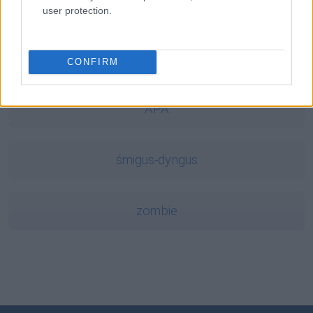
alawita
user protection.
jednak
CONFIRM
APA
śmigus-dyngus
zombie