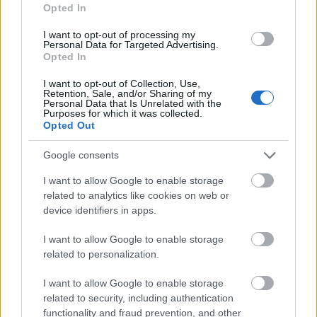
Opted In
Ciekawostki
I want to opt-out of processing my
pierdoła
— Podobno o Najjaśniejszym Panu...
Personal Data for Targeted Advertising.
Opted In
hasło
— A na blogu
niebawem
— W polszczyźnie Ignacego Krasickiego
I want to opt-out of Collection, Use,
Retention, Sale, and/or Sharing of my
Personal Data that Is Unrelated with the
Purposes for which it was collected.
Opted Out
Mogą Cię zainteresować również hasła
Google consents
bingo
I want to allow Google to enable storage
related to analytics like cookies on web or
device identifiers in apps.
oniemieć
I want to allow Google to enable storage
related to personalization.
kagańcowy
I want to allow Google to enable storage
related to security, including authentication
functionality and fraud prevention, and other