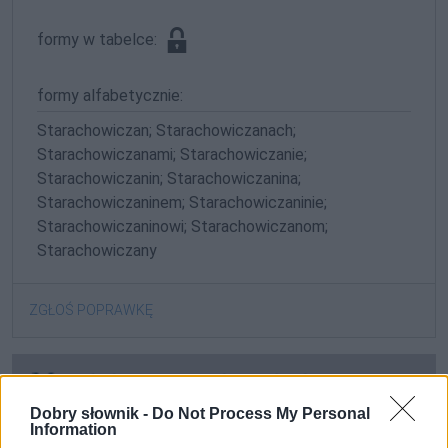
formy w tabelce:
formy alfabetycznie:
Starachowiczan; Starachowiczanach;
Starachowiczanami; Starachowiczanie;
Starachowiczanin; Starachowiczanina;
Starachowiczaninem; Starachowiczaninie;
Starachowiczaninowi; Starachowiczanom;
Starachowiczany
ZGŁOŚ POPRAWKĘ
Dobry słownik -
Do Not Process My Personal
Information