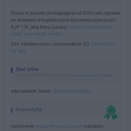
Słowo w pisowni obowiązującej od 2026 roku zgodnie
ze zmianami ortograficznymi wprowadzonymi przez
RJP 176. jaką literą (osoby):
nazwy mieszkańców
miast, wsi, osiedli, dzielnic
294. odmiana nazw i rzeczowników (C):
zakończone
na
-anin
Sieć słów
wyrażenia powiązane z opisywanym (
,
)
wyrazy pokrewne
kolokacje
odpowiednik żeński:
Starachowiczanka
Gramatyka
rzeczownik
rodzaj męskoosobowy
odmienny