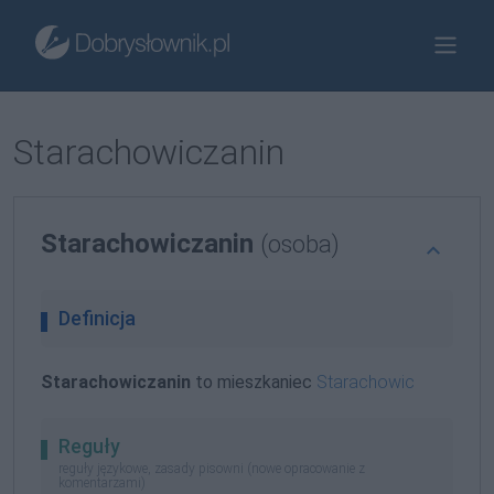
Starachowiczanin
Starachowiczanin
(osoba)
Definicja
Starachowiczanin
to mieszkaniec
Starachowic
Reguły
reguły językowe, zasady pisowni (nowe opracowanie z
komentarzami)