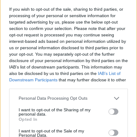
If you wish to opt-out of the sale, sharing to third parties, or
processing of your personal or sensitive information for
targeted advertising by us, please use the below opt-out
section to confirm your selection. Please note that after your
opt-out request is processed you may continue seeing
interest-based ads based on personal information utilized by
us or personal information disclosed to third parties prior to
Pozostały wątpliwości? Brakuje czegoś w haśle?
your opt-out. You may separately opt-out of the further
Zobacz, co zyskują abonenci Dobrego słownika.
disclosure of your personal information by third parties on the
IAB’s list of downstream participants. This information may
SPRAWDŹ
also be disclosed by us to third parties on the
IAB’s List of
Downstream Participants
that may further disclose it to other
third parties.
Często sprawdzane
Please note that this website/app uses one or more Google
Personal Data Processing Opt Outs
services and may gather and store information including but
O poprawnej i niezałganej odmianie
not limited to your visit or usage behaviour. You may click to
I want to opt-out of the Sharing of my
personal data.
grant or deny consent to Google and its third-party tags to
Wymowa nazwy
Murzasichle
Opted In
use your data for below specified purposes in below Google
O zapisie !
śpiczasty
consent section.
I want to opt-out of the Sale of my
Personal Data.