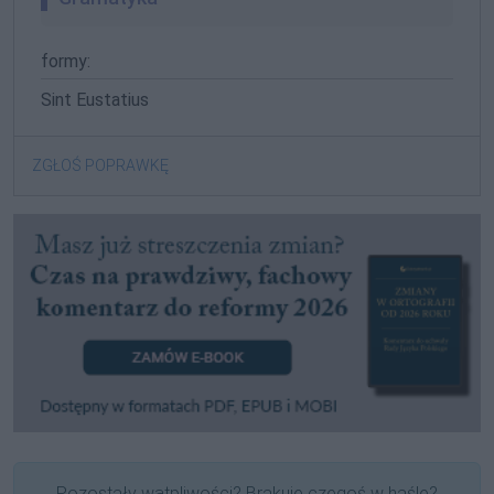
formy:
Sint Eustatius
ZGŁOŚ POPRAWKĘ
Pozostały wątpliwości? Brakuje czegoś w haśle?