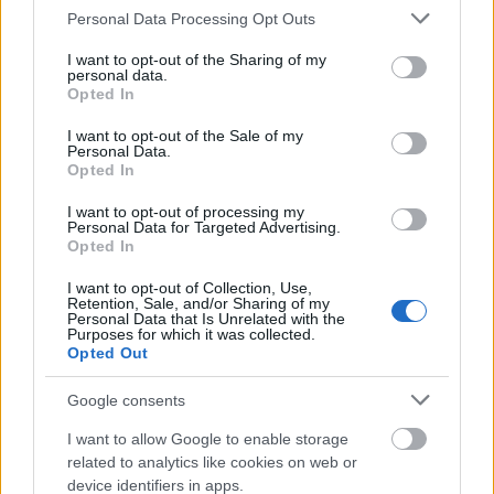
Please note that this website/app uses one or more Google
Personal Data Processing Opt Outs
Mogą Cię zainteresować również hasła
services and may gather and store information including but
not limited to your visit or usage behaviour. You may click to
I want to opt-out of the Sharing of my
personal data.
cyrylica
grant or deny consent to Google and its third-party tags to
Opted In
use your data for below specified purposes in below Google
consent section.
I want to opt-out of the Sale of my
Personal Data.
spa
Opted In
I want to opt-out of processing my
Personal Data for Targeted Advertising.
fetysz
Opted In
I want to opt-out of Collection, Use,
Retention, Sale, and/or Sharing of my
Personal Data that Is Unrelated with the
arpeggio
Purposes for which it was collected.
Opted Out
Google consents
śm-
I want to allow Google to enable storage
related to analytics like cookies on web or
device identifiers in apps.
uniwerbizm