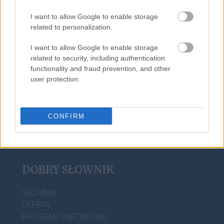
I want to allow Google to enable storage
related to personalization.
imbus
I want to allow Google to enable storage
related to security, including authentication
functionality and fraud prevention, and other
wołacz
user protection.
CONFIRM
DOBRY SŁOWNIK
SŁOWNIK
OFERTA
PROGRAM PARTNERSKI