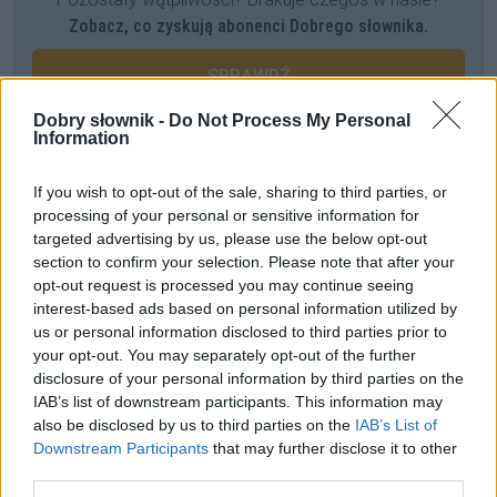
Zobacz, co zyskują abonenci Dobrego słownika.
SPRAWDŹ
Dobry słownik -
Do Not Process My Personal
Information
Często sprawdzane
If you wish to opt-out of the sale, sharing to third parties, or
Kawałek batona
czy
batonu
,
zjeść baton
czy
zjeść batona
processing of your personal or sensitive information for
targeted advertising by us, please use the below opt-out
Jaki zaimek, przymiotnik i czasownik
section to confirm your selection. Please note that after your
Słownikowe bzdury na temat
AIDS
opt-out request is processed you may continue seeing
interest-based ads based on personal information utilized by
us or personal information disclosed to third parties prior to
Ciekawostki
your opt-out. You may separately opt-out of the further
disclosure of your personal information by third parties on the
bajońskie sumy
— Pochodzenie wyrażenia
bajońskie sumy
IAB’s list of downstream participants. This information may
event
— Dawniej, panie, to dopiero były
ewenta
!
also be disclosed by us to third parties on the
IAB’s List of
bieszczadnik
— Nie miał szczęścia do słowników
Downstream Participants
that may further disclose it to other
third parties.