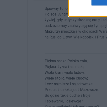
Śpiewny to lud ci
Mazurowie
. Nuta 
Polsce. A najwięcej taniec mazur, kró
żywiej, gdy usłyszy skoczną nutę i 
cudzoziemcy zachwycają się tym pi
Mazurzy
mieszkają w okolicach Wars
na Ruś, do Litwy, Wielkopolski i Pru
Piękna nasza Polska cała,
Piękna, żyzna i nie mała,
Wiele krain, wiele ludów,
Wiele stolic, wiele cudów;
Lecz najmilsze i najzdrowsze
Przecież człeku jest Mazowsze.
Bo gǳie takie cudne stroje
I śpiewanki, i ǳiewoje?
Kto w podkówki tak wykrzesze?