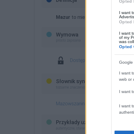
Opted 
I want 
Mazur
to mieszkaniec
Mazowsza
Advertis
; s
Opted 
I want t
Wymowa
of my P
prosto zapisana
was col
Opted 
Dostęp w abonamencie, spra
Google 
I want t
web or d
Słownik synonimów
tożsame znaczeniowo (zastępcze słowa)
I want t
Mazowszanin
I want t
authenti
Przykłady użycia
autentyczne, starannie wybrane, zobacz też
na blo