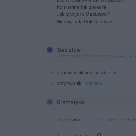
Komu miłe tak pielesze,
Jak ojczyste
Mazurowi
?
Niechaj cała Polska powie.
Sieć słów
wyrażenia powiązane z opisywanym (
wyrazy pokr
odpowiednik żeński:
Mazurka
przymiotnik:
mazurski
Gramatyka
rzeczownik
rodzaj męskoosobowy
o