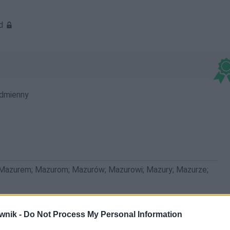
od
dmienny
 Mazurem; Mazurom; Mazurów; Mazurowi; Mazury; Mazurze;
wnik -
Do Not Process My Personal Information