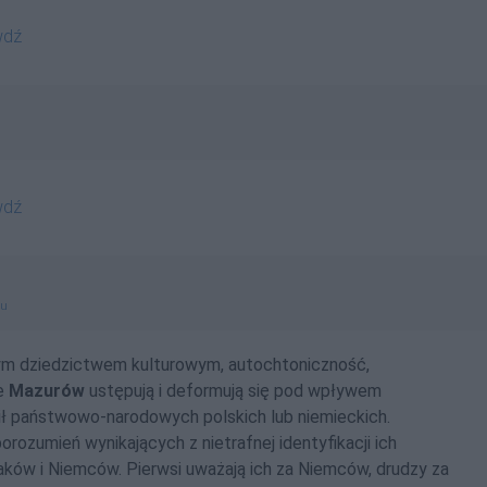
wdź
wdź
gu
ącym dziedzictwem kulturowym, autochtoniczność,
ie
Mazurów
ustępują i deformują się pod wpływem
ił
państwowo-narodowych
polskich lub niemieckich.
rozumień wynikających z nietrafnej identyfikacji ich
aków i Niemców. Pierwsi uważają ich za Niemców, drudzy za