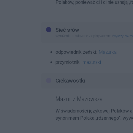
Polaków, ponieważ ci i ci nie uznają 
Sieć słów
wyrażenia powiązane z opisywanym (
wyrazy pokr
odpowiednik żeński:
Mazurka
przymiotnik:
mazurski
Ciekawostki
Mazur z Mazowsza
W świadomości językowej Polaków a
synonimem Polaka „rdzennego”, wyw