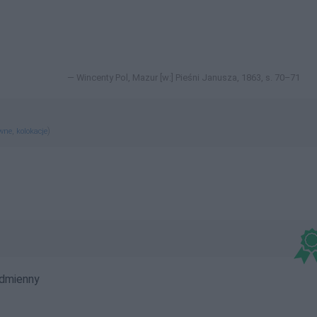
Wincenty Pol, Mazur [w:] Pieśni Janusza, 1863, s. 70–71
,
)
ewne
kolokacje
dmienny