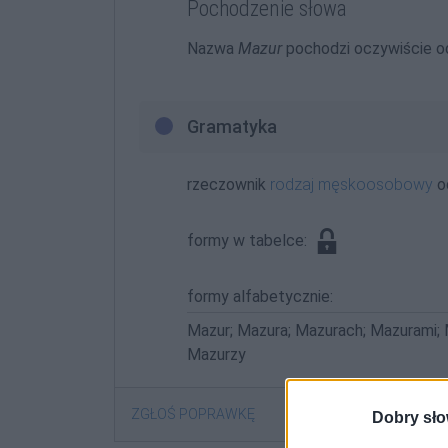
Pochodzenie słowa
Nazwa
Mazur
pochodzi oczywiście 
Gramatyka
rzeczownik
rodzaj męskoosobowy
o
formy w tabelce:
formy alfabetycznie:
Mazur; Mazura; Mazurach; Mazurami;
Mazurzy
ZGŁOŚ POPRAWKĘ
Dobry sło