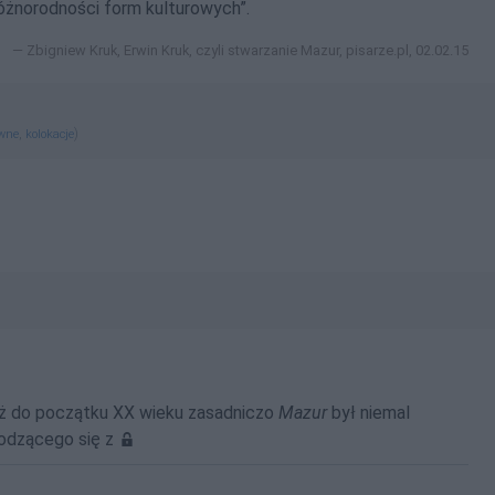
„różnorodności form kulturowych”.
Zbigniew Kruk, Erwin Kruk, czyli stwarzanie Mazur, pisarze.pl, 02.02.15
,
)
ewne
kolokacje
ż do początku XX wieku zasadniczo
Mazur
był niemal
odzącego się z