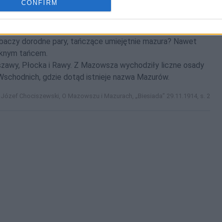
CONFIRM
i pieśń mazowiecka pod nazwą mazurków słyną w całej
l, że tak powiemy, polskich tańców. Komuż serce nie zabije
zobaczy dorodne pary, tańczące umiejętnie mazura? Nawet
ęknym tańcem.
zawy, Płocka i Rawy. Z Mazowsza wychodziły liczne osady
s Wschodnich, gdzie dotąd istnieje nazwa Mazurów.
Józef Chociszewski, O Mazowszu i Mazurach, „Biesiada” 29.11.1914, s. 2