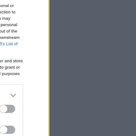
sonal or
ection to
ou may
 personal
out of the
 downstream
B’s List of
er and store
to grant or
ed purposes