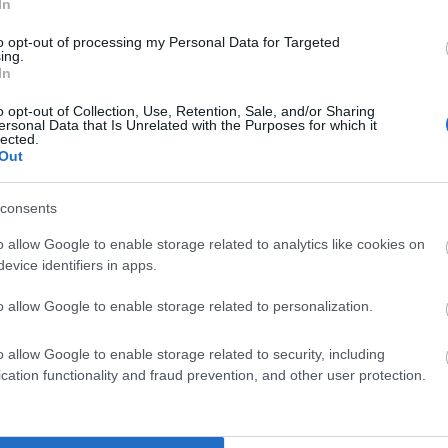
In
to opt-out of processing my Personal Data for Targeted
ing.
łowo nieco przestarzałe
In
o opt-out of Collection, Use, Retention, Sale, and/or Sharing
ersonal Data that Is Unrelated with the Purposes for which it
lected.
Out
wdź
consents
o allow Google to enable storage related to analytics like cookies on
evice identifiers in apps.
o allow Google to enable storage related to personalization.
o allow Google to enable storage related to security, including
cation functionality and fraud prevention, and other user protection.
gu