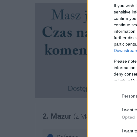
If you wish 
sensitive in
confirm you
continue se
information 
further disc
participants
Downstream 
Please note
information 
deny consent
in below Go
Persona
I want t
2. Mazur
(z Mazowsza)
Opted 
I want t
Definicja