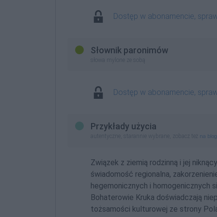
Dostęp w abonamencie, spra
Słownik paronimów
słowa mylone ze sobą
Dostęp w abonamencie, spra
Przykłady użycia
autentyczne, starannie wybrane, zobacz też
na blo
Związek z ziemią rodzinną i jej nikn
świadomość regionalna, zakorzenien
hegemonicznych i homogenicznych s
Bohaterowie Kruka doświadczają niepo
tożsamości kulturowej ze strony Pol