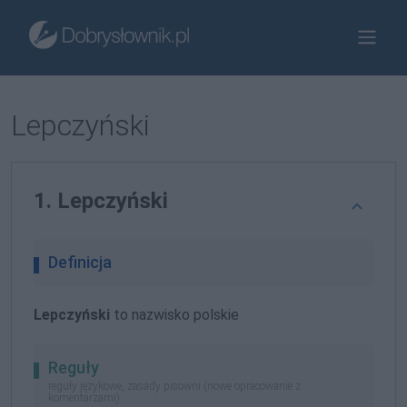
Lepczyński
1. Lepczyński
Definicja
Lepczyński
to nazwisko polskie
Reguły
reguły językowe, zasady pisowni (nowe opracowanie z
komentarzami)