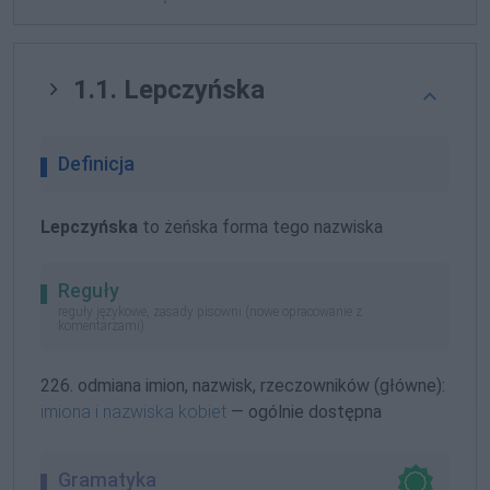
1.1. Lepczyńska
Definicja
Lepczyńska
to żeńska forma tego nazwiska
Reguły
reguły językowe, zasady pisowni (nowe opracowanie z
komentarzami)
226. odmiana imion, nazwisk, rzeczowników (główne):
imiona i nazwiska kobiet
— ogólnie dostępna
Gramatyka