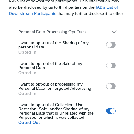
IAB’s list of downstream participants. This information may
also be disclosed by us to third parties on the
IAB’s List of
Downstream Participants
that may further disclose it to other
third parties.
Please note that this website/app uses one or more Google
Personal Data Processing Opt Outs
services and may gather and store information including but
not limited to your visit or usage behaviour. You may click to
I want to opt-out of the Sharing of my
Pozostały wątpliwości? Brakuje czegoś w haśle?
personal data.
grant or deny consent to Google and its third-party tags to
Opted In
Zobacz, co zyskują abonenci Dobrego słownika.
use your data for below specified purposes in below Google
consent section.
I want to opt-out of the Sale of my
SPRAWDŹ
Personal Data.
Opted In
I want to opt-out of processing my
Personal Data for Targeted Advertising.
Często sprawdzane
Opted In
Uwięziony dopełniacz
I want to opt-out of Collection, Use,
Retention, Sale, and/or Sharing of my
Odmiana a wymowa. Problematyczne przypadki
Personal Data that Is Unrelated with the
Purposes for which it was collected.
Zarówno ty, jak i ja chcemy znać liczbę czasownika
Opted Out