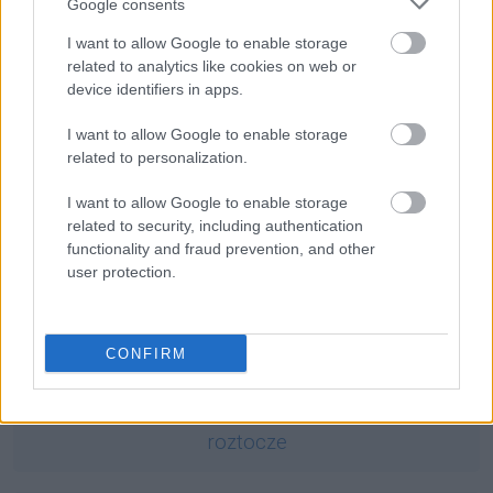
Google consents
Ciekawostki
I want to allow Google to enable storage
tekst
— Co czyni tekst trudnym?
related to analytics like cookies on web or
przypadek
— Czy kolejność przypadków ma jakieś
device identifiers in apps.
znaczenie?
I want to allow Google to enable storage
do syta
— Skąd taka forma
related to personalization.
I want to allow Google to enable storage
Mogą Cię zainteresować również hasła
related to security, including authentication
functionality and fraud prevention, and other
user protection.
wszcząć
CONFIRM
Apple
roztocze