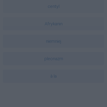
centyl
Afrykanin
niemniej
pleonazm
à la