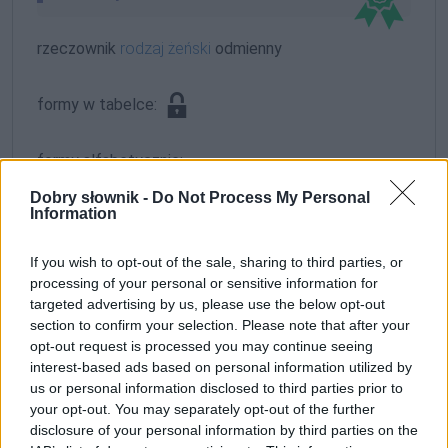
rzeczownik
rodzaj żeński
odmienny
formy w tabelce:
formy alfabetycznie:
Lepczyńska; Lepczyńską; Lepczyńskich;
Dobry słownik -
Do Not Process My Personal
Information
Lepczyńskie; Lepczyńskiej; Lepczyńskim;
Lepczyńskimi
If you wish to opt-out of the sale, sharing to third parties, or
processing of your personal or sensitive information for
ZGŁOŚ POPRAWKĘ
targeted advertising by us, please use the below opt-out
section to confirm your selection. Please note that after your
opt-out request is processed you may continue seeing
interest-based ads based on personal information utilized by
us or personal information disclosed to third parties prior to
your opt-out. You may separately opt-out of the further
disclosure of your personal information by third parties on the