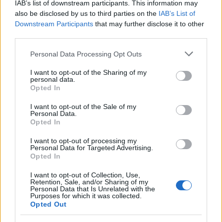
IAB’s list of downstream participants. This information may
Ciekawostki
also be disclosed by us to third parties on the
IAB’s List of
Downstream Participants
that may further disclose it to other
przytomny
— Jak
przytomny
z zaimkami chadzał, czyli o
third parties.
pochodzeniu, znaczeniu i rozwoju
Please note that this website/app uses one or more Google
abderyta
— Stereotypy są złe, ale…
Personal Data Processing Opt Outs
services and may gather and store information including but
bajońskie sumy
— Pochodzenie wyrażenia
bajońskie sumy
not limited to your visit or usage behaviour. You may click to
I want to opt-out of the Sharing of my
personal data.
grant or deny consent to Google and its third-party tags to
Opted In
use your data for below specified purposes in below Google
Mogą Cię zainteresować również hasła
consent section.
I want to opt-out of the Sale of my
Personal Data.
Opted In
podawać w wątpliwość
I want to opt-out of processing my
Personal Data for Targeted Advertising.
Opted In
oboje
I want to opt-out of Collection, Use,
Retention, Sale, and/or Sharing of my
Personal Data that Is Unrelated with the
Purposes for which it was collected.
okręt
Opted Out