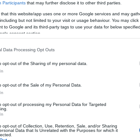
Participants
that may further disclose it to other third parties.
 that this website/app uses one or more Google services and may gath
including but not limited to your visit or usage behaviour. You may click 
 to Google and its third-party tags to use your data for below specifi
ogle consent section.
l Data Processing Opt Outs
o opt-out of the Sharing of my personal data.
In
o opt-out of the Sale of my Personal Data.
In
to opt-out of processing my Personal Data for Targeted
ing.
In
o opt-out of Collection, Use, Retention, Sale, and/or Sharing
liwości? Brakuje czegoś w haśle?
ersonal Data that Is Unrelated with the Purposes for which it
lected.