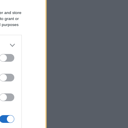
er and store
to grant or
ed purposes