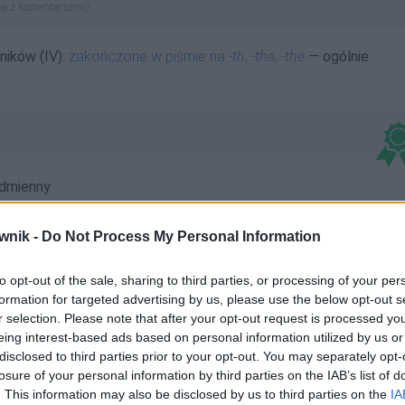
ie z komentarzami)
ników (IV):
zakończone w piśmie na
-th
,
-tha
,
-the
— ogólnie
dmienny
wnik -
Do Not Process My Personal Information
to opt-out of the sale, sharing to third parties, or processing of your per
formation for targeted advertising by us, please use the below opt-out s
Hindemithach; Hindemithami; Hindemithem; Hindemithom;
r selection. Please note that after your opt-out request is processed y
eing interest-based ads based on personal information utilized by us or
thowie
disclosed to third parties prior to your opt-out. You may separately opt-
losure of your personal information by third parties on the IAB’s list of
. This information may also be disclosed by us to third parties on the
IA