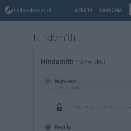
OFERTA
PORADNIA
Hindemith
Hindemith
(nazwisko)
Wymowa
prosto zapisana
Dostęp w abonamencie, spra
Reguły