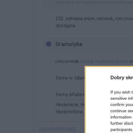
reguły językowe, zasady pisowni (nowe opracowan
252. odmiana imion, nazwisk, rzeczow
dostępna
Gramatyka
rzeczownik
rodzaj męskoosobowy
o
formy w tabelce:
Dobry sło
If you wish 
formy alfabetycznie:
sensitive in
Hindemicie; Hindemith; Hindemitha; 
confirm you
continue se
Hindemithów; Hindemithowi; Hindemi
information 
further disc
participants
ZGŁOŚ POPRAWKĘ