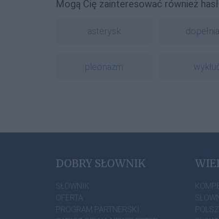
Mogą Cię zainteresować również hasł
asterysk
dopełni
pleonazm
wykłu
DOBRY SŁOWNIK
WIE
SŁOWNIK
KOMP
OFERTA
SŁOWN
PROGRAM PARTNERSKI
POLS