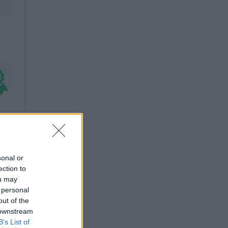
sonal or
ection to
ou may
 personal
out of the
 downstream
B’s List of