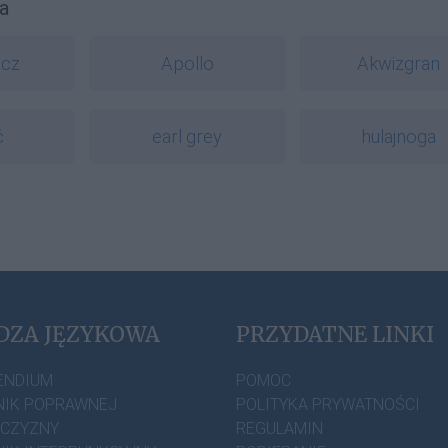
a
acz
Apollo
Akwizgran
ć
earl grey
hulajnoga
DZA JĘZYKOWA
PRZYDATNE LINKI
ENDIUM
POMOC
IK POPRAWNEJ
POLITYKA PRYWATNOŚCI
ZCZYZNY
REGULAMIN