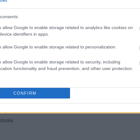
ują abonenci Dobrego słownika.
Out
consents
SPRAWDŹ
o allow Google to enable storage related to analytics like cookies on
evice identifiers in apps.
o allow Google to enable storage related to personalization.
o allow Google to enable storage related to security, including
cation functionality and fraud prevention, and other user protection.
CONFIRM
ntach
balbierz
,
barbierz
,
barwierz
rdoska