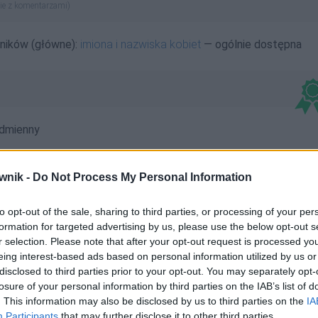
ie z komentarzami)
wników (główne):
imiona i nazwiska kobiet
— ogólnie dostępna
dmienny
wnik -
Do Not Process My Personal Information
to opt-out of the sale, sharing to third parties, or processing of your per
formation for targeted advertising by us, please use the below opt-out s
wigami; Hartwigiem; Hartwigom; Hartwigów; Hartwigowi;
r selection. Please note that after your opt-out request is processed y
eing interest-based ads based on personal information utilized by us or
disclosed to third parties prior to your opt-out. You may separately opt-
losure of your personal information by third parties on the IAB’s list of
. This information may also be disclosed by us to third parties on the
IA
Participants
that may further disclose it to other third parties.