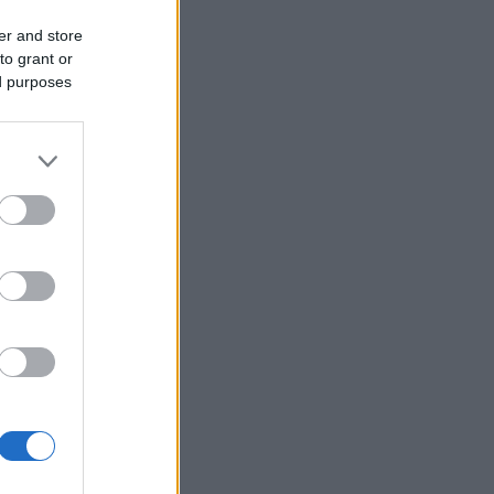
er and store
to grant or
ed purposes