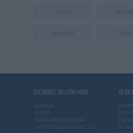
Aksum
lastryk
peryferie
żona
DOBRY SŁOWNIK
WIE
SŁOWNIK
KOMP
OFERTA
SŁOWN
PROGRAM PARTNERSKI
POLS
ZAPISZ SIĘ NA NEWSLETTER
SŁOWN