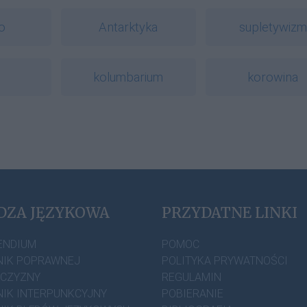
o
Antarktyka
supletywizm
kolumbarium
korowina
DZA JĘZYKOWA
PRZYDATNE LINKI
ENDIUM
POMOC
IK POPRAWNEJ
POLITYKA PRYWATNOŚCI
ZCZYZNY
REGULAMIN
IK INTERPUNKCYJNY
POBIERANIE