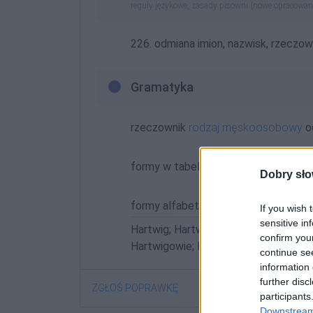
reguły językowe, zasady pisowni (nowe opracowan
226. odmiana imion, nazwisk, rzeczo
Gramatyka
rzeczownik
rodzaj męskoosobowy
o
formy w tabelce:
Dobry sło
formy alfabetycznie:
If you wish 
sensitive in
Hartwig; Hartwiga; Hartwigach; Hart
confirm you
Hartwigowie; Hartwigu
continue se
information 
further disc
ZGŁOŚ POPRAWKĘ
participants
Downstream 