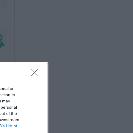
sonal or
ection to
ou may
 personal
out of the
 downstream
B’s List of