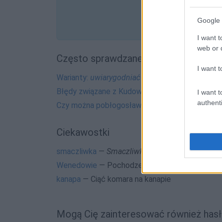
Google 
I want t
web or d
Często sprawdzane
I want t
Warianty:
uwiarygodniać
czy
uwiarygadniać
?
Błędy związane z Kudową
I want t
authenti
Czy można pobłogosławić?
Ciekawostki
smaczliwka
—
Smaczliwka
w XIX-wiecznym opi
Wenedowie
— Pochodzenie nazwy
Wenedowie
kanapa
— Ciąć komara na kanapie
Mogą Cię zainteresować również hasł