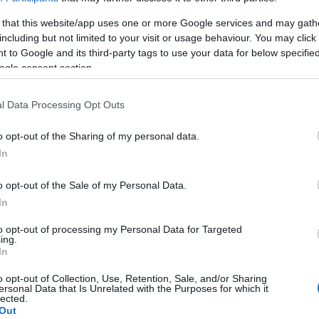
 that this website/app uses one or more Google services and may gath
including but not limited to your visit or usage behaviour. You may click 
 to Google and its third-party tags to use your data for below specifi
ogle consent section.
l Data Processing Opt Outs
o opt-out of the Sharing of my personal data.
In
o opt-out of the Sale of my Personal Data.
In
to opt-out of processing my Personal Data for Targeted
ing.
In
liwości? Brakuje czegoś w haśle?
o opt-out of Collection, Use, Retention, Sale, and/or Sharing
ersonal Data that Is Unrelated with the Purposes for which it
ują abonenci Dobrego słownika.
lected.
Out