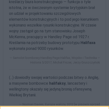
kreślarzy biura konstrukcyjnego — funkcja o tyle
istotna, że w ówczesnym systemie brytyjskim brał
on udział w projektowaniu szczegółowych
elementów konstrukcyjnych i to pod jego kierunkiem
wykonano wszelkie rysunki konstrukcyjne. W czasie
wojny zastąpił go na tym stanowisku Joseph
McKenna, pracujący w Handley Page od 1927 r.
Kreślarnia na potrzeby budowy prototypu
Halifaxa
wykonała ponad 9000 rysunków.
Samolot bombowy Handley Page Halifax, Wojsko i Technika —
Historia 5/2017, Michał Fiszer, Jerzy Gruszczyński
(...) dowiodły swojej wartości podczas bitwy o Anglię,
a masywne bombowce
halifaksy
, lancastery i
wellingtony okazały się jedyną bronią ofensywną
Wielkiej Brytanii.
Norman Davies, Europa walczy, 2012 [w pisowni sprzed
reformy ortograficznej, patrz reguła podlinkowana powyżej]