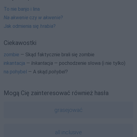
To nie banjo i lina
Na akwenie
czy
w akwenie
?
Jak odmienia się
hrabia
?
Ciekawostki
zombie
— Skąd faktycznie brali się zombie
inkantacja
—
Inkantacja
— pochodzenie słowa (i nie tylko)
na pohybel
— A skąd
pohybel
?
Mogą Cię zainteresować również hasła
grasejować
all inclusive