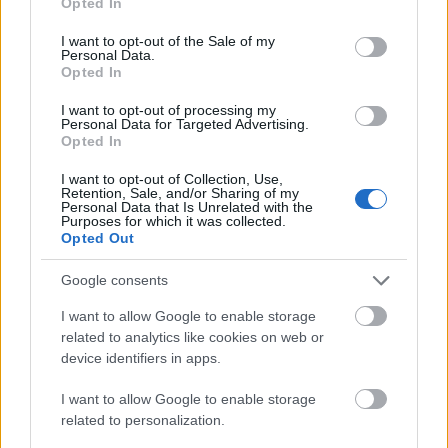
Opted In
Halifaksie; Halifaksom; Halifaksów; Halifaksowi;
use your data for below specified purposes in below Google
Halifaksy; Halifax; Halifaxa; Halifaxach |
pokaż
consent section.
I want to opt-out of the Sale of my
wszystkie formy
Personal Data.
Opted In
formy w tabelce:
I want to opt-out of processing my
Personal Data for Targeted Advertising.
Opted In
I want to opt-out of Collection, Use,
ZGŁOŚ POPRAWKĘ
Retention, Sale, and/or Sharing of my
Personal Data that Is Unrelated with the
Purposes for which it was collected.
Opted Out
3. Halifax
(miasto)
Google consents
I want to allow Google to enable storage
Definicja
related to analytics like cookies on web or
device identifiers in apps.
Halifax
to miasto w Kanadzie, leżące nad Oceanem
I want to allow Google to enable storage
Atlantyckim, na półwyspie Nowa Szkocja
related to personalization.