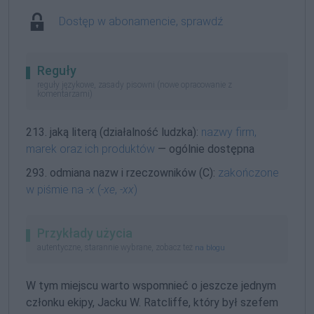
Dostęp w abonamencie, sprawdź
Reguły
reguły językowe, zasady pisowni (nowe opracowanie z
komentarzami)
213. jaką literą (działalność ludzka):
nazwy firm,
marek oraz ich produktów
— ogólnie dostępna
293. odmiana nazw i rzeczowników (C):
zakończone
w piśmie na
-x
(
-xe
,
-xx
)
Przykłady użycia
autentyczne, starannie wybrane, zobacz też
na blogu
W tym miejscu warto wspomnieć o jeszcze jednym
członku ekipy, Jacku W. Ratcliffe, który był szefem