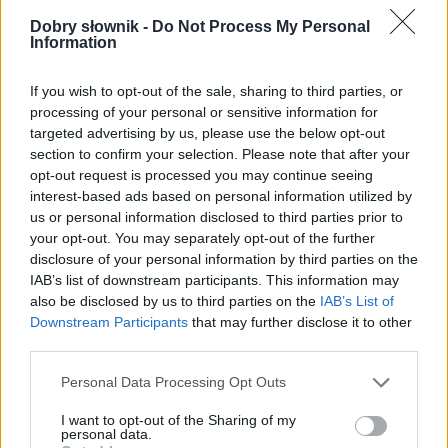
Dobry słownik -
Do Not Process My Personal
Information
1 sierpnia wybuchło powstanie warszawskie, nocą z 4
na 5 sierpnia nad Warszawą pojawiły się bombowce
If you wish to opt-out of the sale, sharing to third parties, or
brytyjskie, które przyleciały z południowo-
processing of your personal or sensitive information for
wschodnich Włoch, zostały dokonane udane zrzuty
targeted advertising by us, please use the below opt-out
section to confirm your selection. Please note that after your
przez dwa Liberatory i jednego
Halifaksa
z polskiej
opt-out request is processed you may continue seeing
1585 eskadry zadań specjalnych z Brindisi.
interest-based ads based on personal information utilized by
us or personal information disclosed to third parties prior to
NKJP: 60 rocznica wyzwolenia miasta, Jan Sidełko, Co
your opt-out. You may separately opt-out of the further
Tydzień Jaworzno, 01.01. 2005
disclosure of your personal information by third parties on the
IAB’s list of downstream participants. This information may
Gramatyka
also be disclosed by us to third parties on the
IAB’s List of
Downstream Participants
that may further disclose it to other
third parties.
rzeczownik
rodzaj męskozwierzęcy
odmienny
Please note that this website/app uses one or more Google
Personal Data Processing Opt Outs
formy alfabetycznie:
services and may gather and store information including but
not limited to your visit or usage behaviour. You may click to
I want to opt-out of the Sharing of my
Halifaksa; Halifaksach; Halifaksami; Halifaksem;
personal data.
grant or deny consent to Google and its third-party tags to