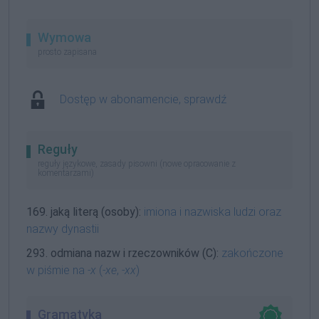
Wymowa
prosto zapisana
Dostęp w abonamencie, sprawdź
Reguły
reguły językowe, zasady pisowni (nowe opracowanie z
komentarzami)
169. jaką literą (osoby):
imiona i nazwiska ludzi oraz
nazwy dynastii
293. odmiana nazw i rzeczowników (C):
zakończone
w piśmie na
-x
(
-xe
,
-xx
)
Gramatyka