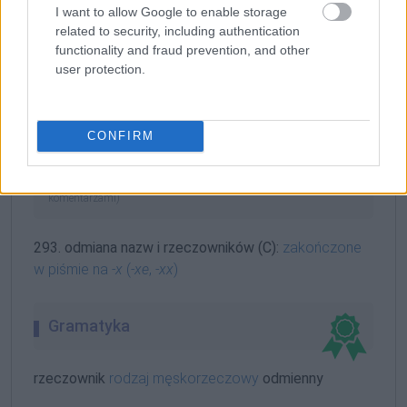
I want to allow Google to enable storage
Wymowa
related to security, including authentication
prosto zapisana
functionality and fraud prevention, and other
user protection.
Dostęp w abonamencie, sprawdź
CONFIRM
Reguły
reguły językowe, zasady pisowni (nowe opracowanie z
komentarzami)
293. odmiana nazw i rzeczowników (C):
zakończone
w piśmie na
-x
(
-xe
,
-xx
)
Gramatyka
rzeczownik
rodzaj męskorzeczowy
odmienny