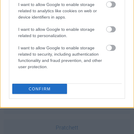
I want to allow Google to enable storage
dup
— Czego nie wiecie o dupiu
related to analytics like cookies on web or
aferzysta
— A co z
aferowiczem
?
device identifiers in apps.
smaczliwka
—
Smaczliwka
w XIX-wiecznym opisie
I want to allow Google to enable storage
related to personalization.
Mogą Cię zainteresować również hasła
I want to allow Google to enable storage
related to security, including authentication
functionality and fraud prevention, and other
rożen
user protection.
e-mail
CONFIRM
Zelandia
Pratchett