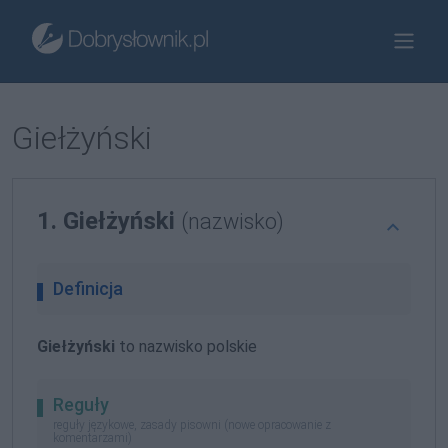
Giełżyński
1. Giełżyński
(nazwisko)
Definicja
Giełżyński
to nazwisko polskie
Reguły
reguły językowe, zasady pisowni (nowe opracowanie z
komentarzami)