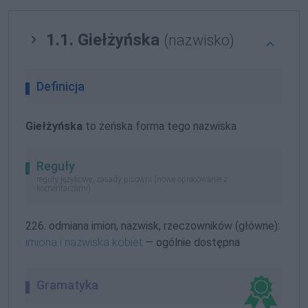
1.1. Giełżyńska
(nazwisko)
Definicja
Giełżyńska
to żeńska forma tego nazwiska
Reguły
reguły językowe, zasady pisowni (nowe opracowanie z
komentarzami)
226. odmiana imion, nazwisk, rzeczowników (główne):
imiona i nazwiska kobiet
— ogólnie dostępna
Gramatyka