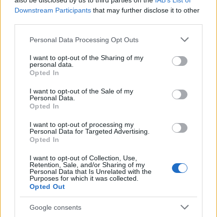
also be disclosed by us to third parties on the
IAB’s List of
Downstream Participants
that may further disclose it to other
third parties.
Please note that this website/app uses one or more Google
Personal Data Processing Opt Outs
services and may gather and store information including but
Pozostały wątpliwości? Brakuje czegoś w haśle?
not limited to your visit or usage behaviour. You may click to
I want to opt-out of the Sharing of my
Zobacz, co zyskują abonenci Dobrego słownika.
personal data.
grant or deny consent to Google and its third-party tags to
Opted In
use your data for below specified purposes in below Google
SPRAWDŹ
consent section.
I want to opt-out of the Sale of my
Personal Data.
Opted In
I want to opt-out of processing my
Często sprawdzane
Personal Data for Targeted Advertising.
Opted In
Odmiana: o bezokoliczniku
I want to opt-out of Collection, Use,
Nie tyle..., ile...
,
nie tyle..., co...
— czyli o drugiej części
Retention, Sale, and/or Sharing of my
spójnika złożonego
Personal Data that Is Unrelated with the
Purposes for which it was collected.
Wady wielu wadi
Opted Out
Google consents
Ciekawostki