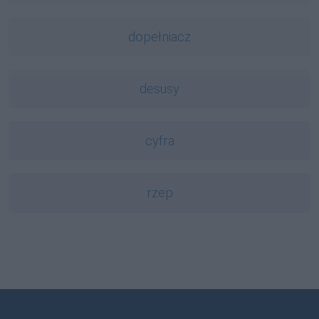
dopełniacz
desusy
cyfra
rzep