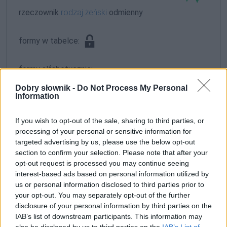
rzeczownik
rodzaj żeński
odmienny
formy w tabelce:
formy alfabetycznie:
Giełżyńska; Giełżyńską; Giełżyńskich; Giełżyńskie;
Dobry słownik -
Do Not Process My Personal
Information
Giełżyńskiej; Giełżyńskim; Giełżyńskimi
If you wish to opt-out of the sale, sharing to third parties, or
ZGŁOŚ POPRAWKĘ
processing of your personal or sensitive information for
targeted advertising by us, please use the below opt-out
section to confirm your selection. Please note that after your
opt-out request is processed you may continue seeing
interest-based ads based on personal information utilized by
us or personal information disclosed to third parties prior to
your opt-out. You may separately opt-out of the further
disclosure of your personal information by third parties on the
IAB’s list of downstream participants. This information may