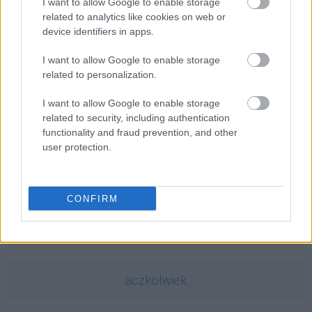
dunder świśnie
— Dunder, czyli piorun
I want to allow Google to enable storage
related to analytics like cookies on web or
dermatolog
— Dawniejsza nazwa lekarza dermatologa
device identifiers in apps.
Weda
— Dosłowne znaczenie słowa
weda
I want to allow Google to enable storage
related to personalization.
Mogą Cię zainteresować również hasła
I want to allow Google to enable storage
related to security, including authentication
LinkedIn
functionality and fraud prevention, and other
user protection.
fetysz
CONFIRM
zombie
aczkolwiek