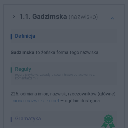
1.1. Gadzimska
(nazwisko)
Definicja
Gadzimska
to żeńska forma tego nazwiska
Reguły
reguły językowe, zasady pisowni (nowe opracowanie z
komentarzami)
226. odmiana imion, nazwisk, rzeczowników (główne):
imiona i nazwiska kobiet
— ogólnie dostępna
Gramatyka