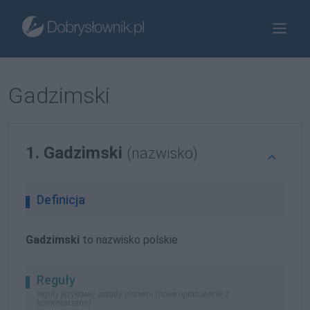
Gadzimski
1. Gadzimski
(nazwisko)
Definicja
Gadzimski
to nazwisko polskie
Reguły
reguły językowe, zasady pisowni (nowe opracowanie z
komentarzami)