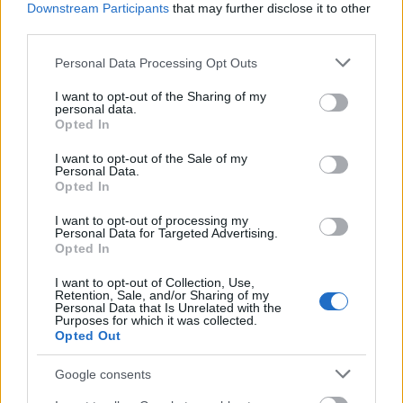
Downstream Participants
that may further disclose it to other
third parties.
Please note that this website/app uses one or more Google
Personal Data Processing Opt Outs
services and may gather and store information including but
Pozostały wątpliwości? Brakuje czegoś w haśle?
not limited to your visit or usage behaviour. You may click to
I want to opt-out of the Sharing of my
personal data.
Zobacz, co zyskują abonenci Dobrego słownika.
grant or deny consent to Google and its third-party tags to
Opted In
use your data for below specified purposes in below Google
consent section.
SPRAWDŹ
I want to opt-out of the Sale of my
Personal Data.
Opted In
I want to opt-out of processing my
Często sprawdzane
Personal Data for Targeted Advertising.
Opted In
Niezwykłe konwentykle
I want to opt-out of Collection, Use,
Co za look!
Retention, Sale, and/or Sharing of my
Personal Data that Is Unrelated with the
Błąd nie błąd, czyli
kontrol przyszła
Purposes for which it was collected.
Opted Out
Ciekawostki
Google consents