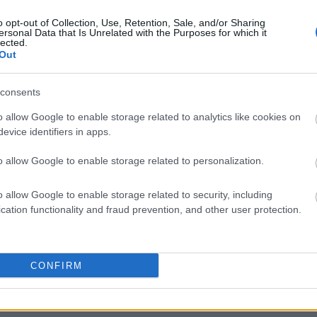
o opt-out of Collection, Use, Retention, Sale, and/or Sharing
ersonal Data that Is Unrelated with the Purposes for which it
lected.
Out
liwości? Brakuje czegoś w haśle?
consents
ują abonenci Dobrego słownika.
o allow Google to enable storage related to analytics like cookies on
evice identifiers in apps.
SPRAWDŹ
o allow Google to enable storage related to personalization.
o allow Google to enable storage related to security, including
cation functionality and fraud prevention, and other user protection.
h
CONFIRM