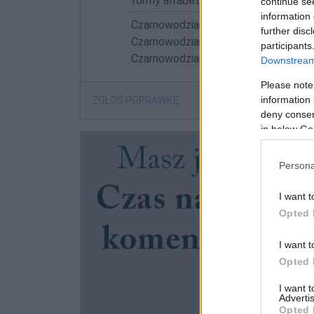
formy alfabetycznie:
continue se
information 
Czarnowodzian; Czarnowodzianach; C
further disc
Czarnowodzianina; Czarnowodzianinem
participants
Czarnowodzianom; Czarnowodziany
Downstream 
Please note
information 
ZGŁOŚ POPRAWKĘ
deny consent
in below Go
Persona
I want t
Opted 
I want t
Opted 
I want 
Advertis
Opted 