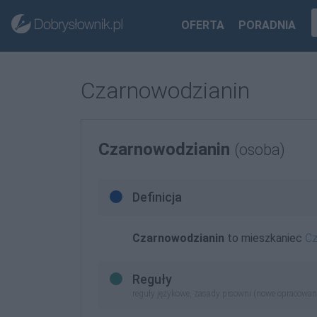
OFERTA
PORADNIA
Czarnowodzianin
Czarnowodzianin
(osoba)
Definicja
Czarnowodzianin
to mieszkaniec
Cz
Reguły
reguły językowe, zasady pisowni (nowe opracowan