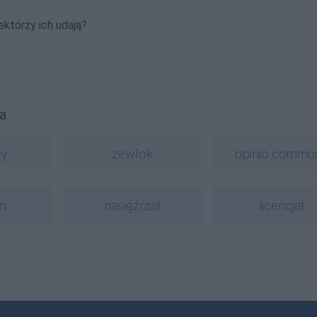
ektórzy ich udają?
a
ey
zewłok
opinio commun
In
nasięźrzał
licencjat