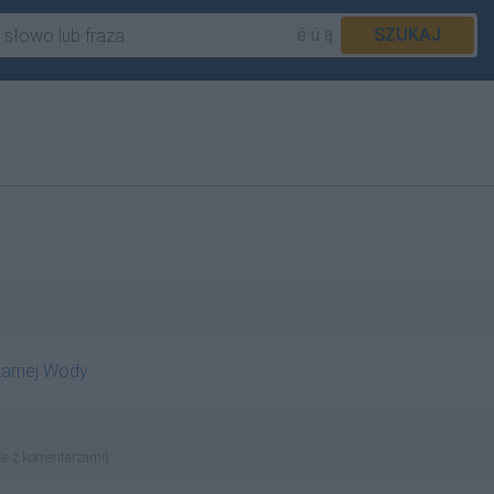
é ü ą
SZUKAJ
arnej Wody
ie z komentarzami)