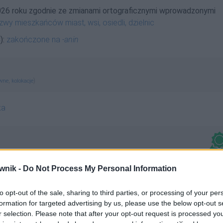
026 roku zgodnie ze zmianami ortograficznymi wprowadzonymi
zwy mieszkańców miast, wsi, osiedli, dzielnic
):
zakończone na
-anin
,
)
ewne
kolokacje
ka
dmienny
wnik -
Do Not Process My Personal Information
to opt-out of the sale, sharing to third parties, or processing of your per
formation for targeted advertising by us, please use the below opt-out s
r selection. Please note that after your opt-out request is processed y