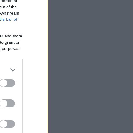
 personal
out of the
 downstream
B’s List of
er and store
to grant or
ed purposes