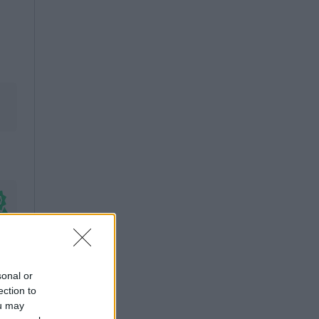
sonal or
ection to
ou may