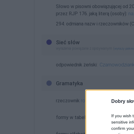
Słowo w pisowni obowiązującej od 2
przez RJP 176. jaką literą (osoby):
na
294. odmiana nazw i rzeczowników (C
Sieć słów
wyrażenia powiązane z opisywanym (
wyrazy pokr
odpowiednik żeński:
Czarnowodzian
Gramatyka
rzeczownik
rodzaj męskoosobowy
o
Dobry sło
If you wish 
formy w tabelce:
sensitive in
confirm you