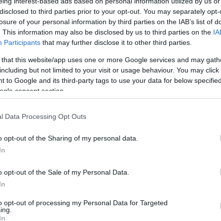
eing interest-based ads based on personal information utilized by us or
disclosed to third parties prior to your opt-out. You may separately opt-
zarnowodzianami; Czarnowodzianie; Czarnowodzianin;
losure of your personal information by third parties on the IAB’s list of
; Czarnowodzianinie; Czarnowodzianinowi;
. This information may also be disclosed by us to third parties on the
IA
Participants
that may further disclose it to other third parties.
 that this website/app uses one or more Google services and may gath
including but not limited to your visit or usage behaviour. You may click 
 to Google and its third-party tags to use your data for below specifi
ogle consent section.
l Data Processing Opt Outs
o opt-out of the Sharing of my personal data.
In
o opt-out of the Sale of my Personal Data.
In
to opt-out of processing my Personal Data for Targeted
ing.
In