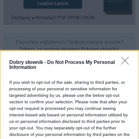
Pozostały wątpliwości? Brakuje czegoś w haśle?
Zobacz, co zyskują abonenci Dobrego słownika.
Dobry słownik -
Do Not Process My Personal
SPRAWDŹ
Information
If you wish to opt-out of the sale, sharing to third parties, or
processing of your personal or sensitive information for
Często sprawdzane
targeted advertising by us, please use the below opt-out
section to confirm your selection. Please note that after your
Ę widzę
opt-out request is processed you may continue seeing
Mieszkaniec Oslo, mieszkanka Oslo i przymiotnik od Oslo
interest-based ads based on personal information utilized by
O rodzaju gramatycznym
koali
us or personal information disclosed to third parties prior to
your opt-out. You may separately opt-out of the further
disclosure of your personal information by third parties on the
Ciekawostki