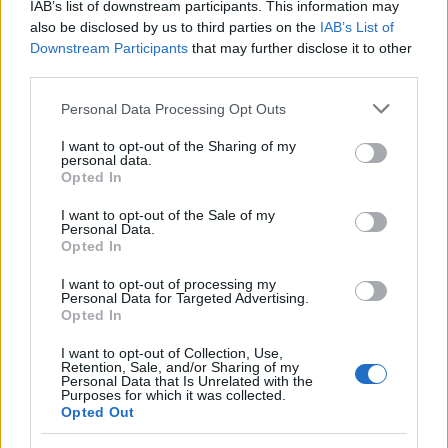
IAB’s list of downstream participants. This information may
also be disclosed by us to third parties on the
IAB’s List of
udawać Greka
— Co ci Grecy w sobie mają, że niektórzy ich
Downstream Participants
that may further disclose it to other
udają?
third parties.
szybować
— Co było pierwsze: rzeczownik szybowiec czy
Please note that this website/app uses one or more Google
czasownik szybować?
Personal Data Processing Opt Outs
services and may gather and store information including but
syzyfowa praca
— Pochodzenie wyrażenia
syzyfowa praca
not limited to your visit or usage behaviour. You may click to
I want to opt-out of the Sharing of my
personal data.
grant or deny consent to Google and its third-party tags to
Opted In
use your data for below specified purposes in below Google
Mogą Cię zainteresować również hasła
consent section.
I want to opt-out of the Sale of my
Personal Data.
Opted In
wihajster
I want to opt-out of processing my
Personal Data for Targeted Advertising.
Opted In
imbus
I want to opt-out of Collection, Use,
Retention, Sale, and/or Sharing of my
Personal Data that Is Unrelated with the
Purposes for which it was collected.
laryngolog
Opted Out