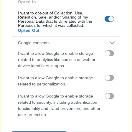
Opted In
Mogą Cię zainteresować również hasła
I want to opt-out of Collection, Use,
Retention, Sale, and/or Sharing of my
Personal Data that Is Unrelated with the
Purposes for which it was collected.
desusy
Opted Out
Google consents
bóbr
I want to allow Google to enable storage
related to analytics like cookies on web or
device identifiers in apps.
dżingiel
I want to allow Google to enable storage
related to personalization.
jednak
I want to allow Google to enable storage
related to security, including authentication
functionality and fraud prevention, and other
lamus
user protection.