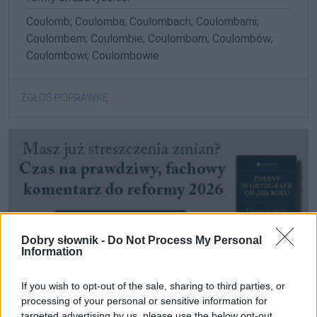
Coulomb; Coulomba; Coulombach; Coulombami;
Coulombem; Coulombie; Coulombom; Coulombów;
Coulombowi; Coulombowie
ZGŁOŚ POPRAWKĘ
Dobry słownik -
Do Not Process My Personal
Information
If you wish to opt-out of the sale, sharing to third parties, or
processing of your personal or sensitive information for
Pozostały wątpliwości? Brakuje czegoś w haśle?
targeted advertising by us, please use the below opt-out