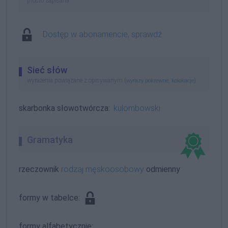
prosto zapisana
Dostęp w abonamencie, sprawdź
Sieć słów
wyrażenia powiązane z opisywanym (
,
)
wyrazy pokrewne
kolokacje
skarbonka słowotwórcza:
kulombowski
Gramatyka
rzeczownik
rodzaj męskoosobowy
odmienny
formy w tabelce:
formy alfabetycznie: