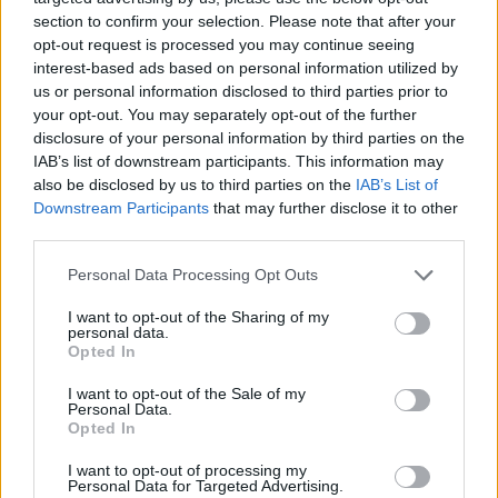
Zobacz, co zyskują abonenci Dobrego słownika.
section to confirm your selection. Please note that after your
opt-out request is processed you may continue seeing
SPRAWDŹ
interest-based ads based on personal information utilized by
us or personal information disclosed to third parties prior to
your opt-out. You may separately opt-out of the further
disclosure of your personal information by third parties on the
Często sprawdzane
IAB’s list of downstream participants. This information may
also be disclosed by us to third parties on the
IAB’s List of
Nie lubię Ani ani nie lubię Hani
Downstream Participants
that may further disclose it to other
third parties.
Co za look!
Kiedy
tego Iwo
, kiedy
tego Iwa
, kiedy
tego Iwona
, czyli
Please note that this website/app uses one or more Google
Personal Data Processing Opt Outs
jeszcze o odmianie imienia
Iwo
services and may gather and store information including but
not limited to your visit or usage behaviour. You may click to
I want to opt-out of the Sharing of my
personal data.
grant or deny consent to Google and its third-party tags to
Ciekawostki
Opted In
use your data for below specified purposes in below Google
consent section.
I want to opt-out of the Sale of my
węgieł
— Czy węgieł ma coś wspólnego z węglem?
Personal Data.
pleonazm
— O pleonazmach w rozmowach na blogu
Opted In
lakoniczny
— Żartobliwie o pochodzeniu
I want to opt-out of processing my
Personal Data for Targeted Advertising.