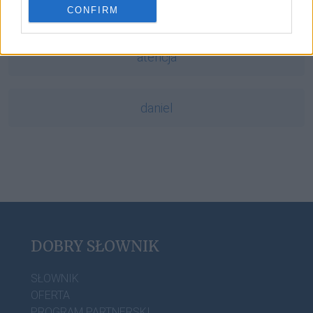
mgła
CONFIRM
atencja
daniel
DOBRY SŁOWNIK
SŁOWNIK
OFERTA
PROGRAM PARTNERSKI