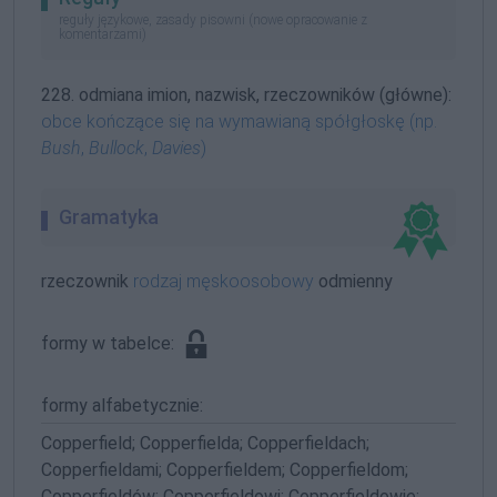
reguły językowe, zasady pisowni (nowe opracowanie z
komentarzami)
228. odmiana imion, nazwisk, rzeczowników (główne):
obce kończące się na wymawianą spółgłoskę (np.
Bush
,
Bullock
,
Davies
)
Gramatyka
rzeczownik
rodzaj męskoosobowy
odmienny
formy w tabelce:
formy alfabetycznie:
Copperfield; Copperfielda; Copperfieldach;
Copperfieldami; Copperfieldem; Copperfieldom;
Copperfieldów; Copperfieldowi; Copperfieldowie;