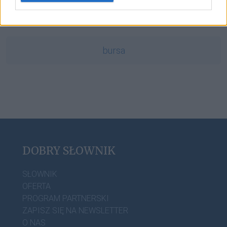
Tadż Mahal
bursa
DOBRY SŁOWNIK
SŁOWNIK
OFERTA
PROGRAM PARTNERSKI
ZAPISZ SIĘ NA NEWSLETTER
O NAS