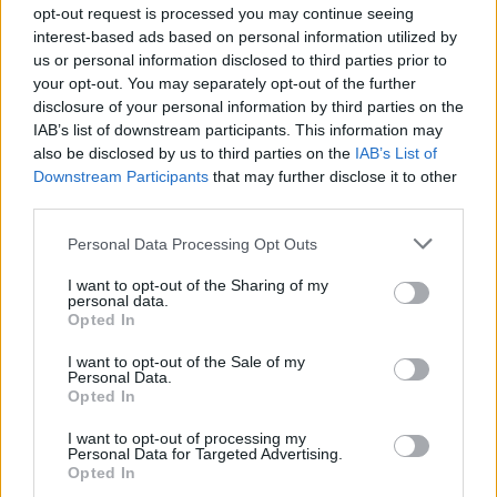
SPRAWDŹ
opt-out request is processed you may continue seeing
interest-based ads based on personal information utilized by
us or personal information disclosed to third parties prior to
your opt-out. You may separately opt-out of the further
Często sprawdzane
disclosure of your personal information by third parties on the
IAB’s list of downstream participants. This information may
Kilka wisien?
also be disclosed by us to third parties on the
IAB’s List of
Aby dobrze pisać, należy…
Downstream Participants
that may further disclose it to other
third parties.
Odmiana: formy czasu przyszłego i rozkaźnik
Please note that this website/app uses one or more Google
Personal Data Processing Opt Outs
Ciekawostki
services and may gather and store information including but
not limited to your visit or usage behaviour. You may click to
I want to opt-out of the Sharing of my
personal data.
homonimia
— Słychać chrupanie? To żonę zazdrość zżera
grant or deny consent to Google and its third-party tags to
Opted In
use your data for below specified purposes in below Google
CAPTCHA
— Pochodzenie nazwy
CAPTCHA
consent section.
I want to opt-out of the Sale of my
balwierz
— O
balwierza
historii i dawnych wariantach
balbierz
,
Personal Data.
barbierz
,
barwierz
Opted In
I want to opt-out of processing my
Personal Data for Targeted Advertising.
Mogą Cię zainteresować również hasła
Opted In