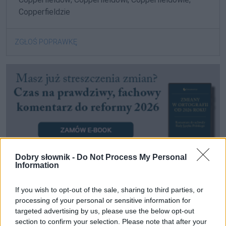
Copperfieldzie
ZGŁOŚ POPRAWKĘ
Dobry słownik -
Do Not Process My Personal
Information
If you wish to opt-out of the sale, sharing to third parties, or
Pozostały wątpliwości? Brakuje czegoś w haśle?
processing of your personal or sensitive information for
Zobacz, co zyskują abonenci Dobrego słownika.
targeted advertising by us, please use the below opt-out
section to confirm your selection. Please note that after your