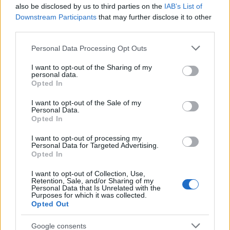
also be disclosed by us to third parties on the
IAB’s List of
Downstream Participants
that may further disclose it to other
third parties.
Please note that this website/app uses one or more Google
Personal Data Processing Opt Outs
services and may gather and store information including but
Pozostały wątpliwości? Brakuje czegoś w haśle?
not limited to your visit or usage behaviour. You may click to
I want to opt-out of the Sharing of my
personal data.
Zobacz, co zyskują abonenci Dobrego słownika.
grant or deny consent to Google and its third-party tags to
Opted In
use your data for below specified purposes in below Google
consent section.
SPRAWDŹ
I want to opt-out of the Sale of my
Personal Data.
Opted In
I want to opt-out of processing my
Często sprawdzane
Personal Data for Targeted Advertising.
Opted In
Zwracanie się do własnego dziadka
I want to opt-out of Collection, Use,
Kiedy
tego Hugona
, kiedy
tego Huga
, kiedy
tego Hugo
, czyli
Retention, Sale, and/or Sharing of my
Personal Data that Is Unrelated with the
jeszcze o odmianie imienia
Hugo
Purposes for which it was collected.
Opted Out
Mleć
czy
mielić
i o odmianie
Google consents