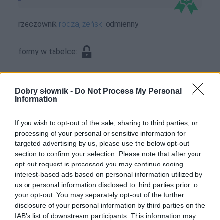
rzeczownik
rodzaj żeński
odmienny
formy w tabelce:
formy alfabetycznie:
Dobry słownik -
Do Not Process My Personal
Chojnowska; Chojnowską; Chojnowskich; Chojnowskie;
Information
Chojnowskiej; Chojnowskim; Chojnowskimi
If you wish to opt-out of the sale, sharing to third parties, or
processing of your personal or sensitive information for
ZGŁOŚ POPRAWKĘ
targeted advertising by us, please use the below opt-out
section to confirm your selection. Please note that after your
opt-out request is processed you may continue seeing
interest-based ads based on personal information utilized by
us or personal information disclosed to third parties prior to
your opt-out. You may separately opt-out of the further
disclosure of your personal information by third parties on the
IAB’s list of downstream participants. This information may