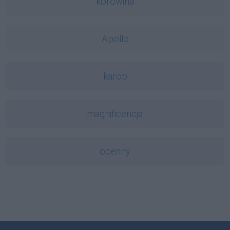
korowina
Apollo
karob
magnificencja
ocenny