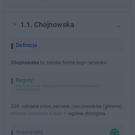
1.1. Chojnowska
Definicja
Chojnowska
to żeńska forma tego nazwiska
Reguły
reguły językowe, zasady pisowni (nowe opracowanie z
komentarzami)
226. odmiana imion, nazwisk, rzeczowników (główne):
imiona i nazwiska kobiet
— ogólnie dostępna
Gramatyka