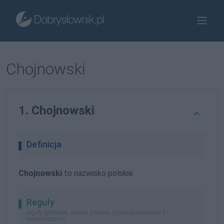
Chojnowski
1. Chojnowski
Definicja
Chojnowski
to nazwisko polskie
Reguły
reguły językowe, zasady pisowni (nowe opracowanie z
komentarzami)