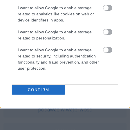
Ciekawostki
I want to allow Google to enable storage
Święty Szczepan
— A na blogu
related to analytics like cookies on web or
device identifiers in apps.
spa
— Pochodzenie słowa
spa
oględziny
— Oględziny zwłok AD 1860 to...
I want to allow Google to enable storage
related to personalization.
Mogą Cię zainteresować również hasła
I want to allow Google to enable storage
related to security, including authentication
functionality and fraud prevention, and other
baron
user protection.
tabaka
CONFIRM
podawać w wątpliwość